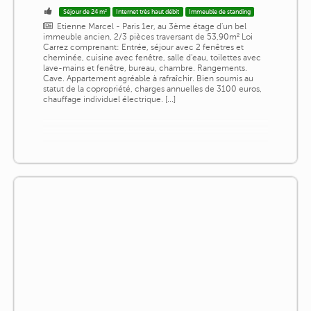
Séjour de 24 m²
Internet très haut débit
Immeuble de standing
Etienne Marcel - Paris 1er, au 3ème étage d'un bel
immeuble ancien, 2/3 pièces traversant de 53,90m² Loi
Carrez comprenant: Entrée, séjour avec 2 fenêtres et
cheminée, cuisine avec fenêtre, salle d'eau, toilettes avec
lave-mains et fenêtre, bureau, chambre. Rangements.
Cave. Appartement agréable à rafraîchir. Bien soumis au
statut de la copropriété, charges annuelles de 3100 euros,
chauffage individuel électrique. [...]