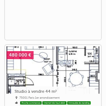
480 000 €
Studio à vendre 44 m²
75001 Paris 1er arrondissement
Proche commerces
Internet très haut débit
Immeuble de standing