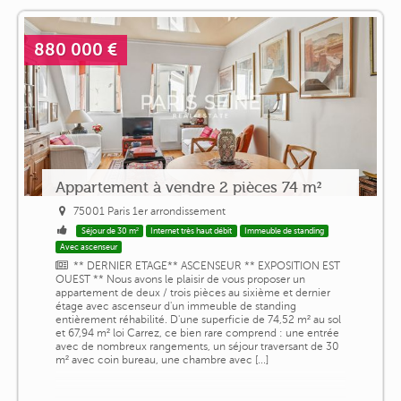
880 000 €
Appartement à vendre 2 pièces 74 m²
75001 Paris 1er arrondissement
Séjour de 30 m²
Internet très haut débit
Immeuble de standing
Avec ascenseur
** DERNIER ETAGE** ASCENSEUR ** EXPOSITION EST
OUEST ** Nous avons le plaisir de vous proposer un
appartement de deux / trois pièces au sixième et dernier
étage avec ascenseur d'un immeuble de standing
entièrement réhabilité. D'une superficie de 74,52 m² au sol
et 67,94 m² loi Carrez, ce bien rare comprend : une entrée
avec de nombreux rangements, un séjour traversant de 30
m² avec coin bureau, une chambre avec [...]