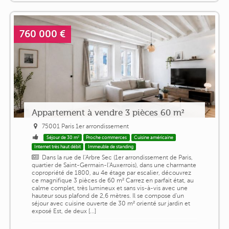
760 000 €
Appartement à vendre 3 pièces 60 m²
75001 Paris 1er arrondissement
Séjour de 30 m²
Proche commerces
Cuisine américaine
Internet très haut débit
Immeuble de standing
Dans la rue de l'Arbre Sec (1er arrondissement de Paris,
quartier de Saint-Germain-l'Auxerrois), dans une charmante
copropriété de 1800, au 4e étage par escalier, découvrez
ce magnifique 3 pièces de 60 m² Carrez en parfait état, au
calme complet, très lumineux et sans vis-à-vis avec une
hauteur sous plafond de 2,6 mètres. Il se compose d'un
séjour avec cuisine ouverte de 30 m² orienté sur jardin et
exposé Est, de deux [...]