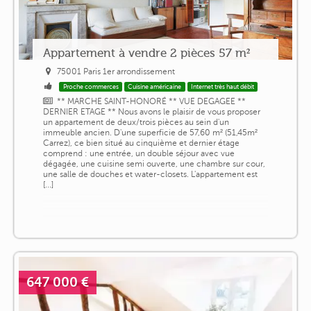
Appartement à vendre 2 pièces 57 m²
75001 Paris 1er arrondissement
Proche commerces
Cuisine américaine
Internet très haut débit
** MARCHE SAINT-HONORÉ ** VUE DEGAGEE **
DERNIER ETAGE ** Nous avons le plaisir de vous proposer
un appartement de deux/trois pièces au sein d'un
immeuble ancien. D'une superficie de 57,60 m² (51,45m²
Carrez), ce bien situé au cinquième et dernier étage
comprend : une entrée, un double séjour avec vue
dégagée, une cuisine semi ouverte, une chambre sur cour,
une salle de douches et water-closets. L'appartement est
[...]
647 000 €