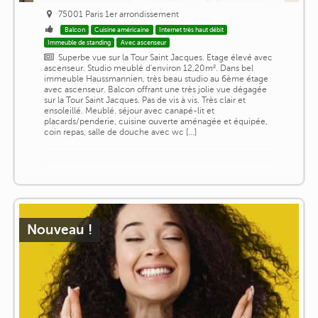
75001 Paris 1er arrondissement
Balcon
Cuisine américaine
Internet très haut débit
Immeuble de standing
Avec ascenseur
Superbe vue sur la Tour Saint Jacques. Etage élevé avec
ascenseur. Studio meublé d'environ 12,20m². Dans bel
immeuble Haussmannien, très beau studio au 6ème étage
avec ascenseur. Balcon offrant une très jolie vue dégagée
sur la Tour Saint Jacques. Pas de vis à vis. Très clair et
ensoleillé. Meublé. séjour avec canapé-lit et
placards/penderie, cuisine ouverte aménagée et équipée,
coin repas, salle de douche avec wc [...]
Nouveau !