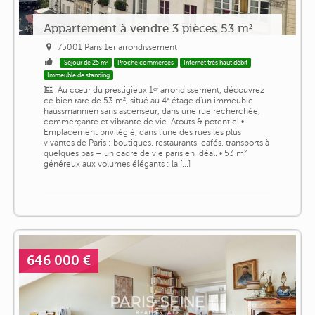
Appartement à vendre 3 pièces 53 m²
75001 Paris 1er arrondissement
Séjour de 25 m²
Proche commerces
Internet très haut débit
Immeuble de standing
Au cœur du prestigieux 1ᵉʳ arrondissement, découvrez
ce bien rare de 53 m², situé au 4ᵉ étage d'un immeuble
haussmannien sans ascenseur, dans une rue recherchée,
commerçante et vibrante de vie. Atouts & potentiel •
Emplacement privilégié, dans l'une des rues les plus
vivantes de Paris : boutiques, restaurants, cafés, transports à
quelques pas – un cadre de vie parisien idéal. • 53 m²
généreux aux volumes élégants : la [...]
646 000 €