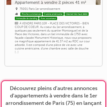
Appartement à vendre 2 pièces 41 m²
75001 Paris 1er arrondissement
Proche commerces
Cuisine américaine
Internet très haut débit
Immeuble de standing
Avec ascenseur
À VENDRE PARIS 1ER - PLACE DES VICTOIRES - BIEN
COUP DE COEUR. Au coeur du 1er arrondissement, à
quelques pas seulement du quartier Montorgueil et de la
Place des Victoires, dans un bel immeuble de 1750 avec
façade classée Monument Historique, nous vous proposons
ce magnifique appartement de 41.37 m2 au RDC sur cour
arborée. Il est composé d'une pièce de vie avec une
cuisine américaine, d'une chambre avec salle de douche
[...]
Découvrez pleins d'autres annonces
d'appartements à vendre dans le 1er
arrondissement de Paris (75) en lançant