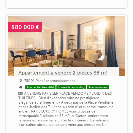
880 000 €
Appartement a vendre 2 pièces 58 m²
75001 Paris 1er arrondissement
Internet très haut débit
Immeuble de standing
Avec ascenseur
À VENDRE PARIS 1ER PLACE VENDÔME / JARDIN DES
TUILERIES - Bien d'exception Adresse prestigieuse
Élégance et raffinement - À deux pas de la Place Vendôme
et des Jardins des Tuileries, au sein d'un superbe immeuble
ancien, PARIS LUXURY HOMES vous propose ce
remarquable 2 pièces de 58 m2 loi Carrez, entièrement
repensé et rénové par architecte d'intérieur. Bénéficiant
d'un calme absolu, cet appartement aux prestations [...]