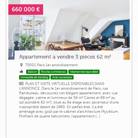
660 000 €
Appartement a vendre 3 pièces 62 m²
75001 Paris 1er arrondissement
Balcon
Proche commerces
Internet très haut débit
Immeuble de standing
Avec ascenseur
PLAN ET VISITE VIRTUELLE DISPONIBLES DANS
L'ANNONCE. Dans le 1er arrondissement de Paris, rue
Rambuteau, découvrez cet élégant appartement, avec vue
dégagée, calme et lumineux de 56 m² Carrez et 68 m² au
sol (pondéré 62 m²), situé au 6e étage avec ascenseur d'une
copropriété datant de 1860. En parfait état, il a été
aménagé avec goût par le cabinet d'architecture Mycélium.
Profitant de quatre balconnets, l'appartement [...]