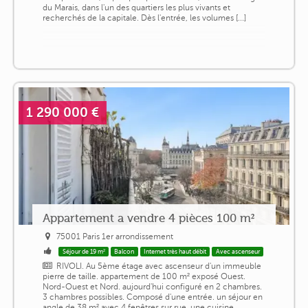
du Marais, dans l'un des quartiers les plus vivants et
recherchés de la capitale. Dès l'entrée, les volumes [...]
1 290 000 €
Appartement a vendre 4 pièces 100 m²
75001 Paris 1er arrondissement
Séjour de 19 m²
Balcon
Internet très haut débit
Avec ascenseur
RIVOLI. Au 5ème étage avec ascenseur d'un immeuble
pierre de taille. appartement de 100 m² exposé Ouest.
Nord-Ouest et Nord. aujourd'hui configuré en 2 chambres.
3 chambres possibles. Composé d'une entrée. un séjour en
angle de 38 m² avec 4 fenêtres sur rue. une cuisine