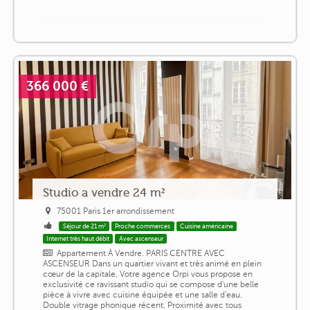
366 000 €
Studio a vendre 24 m²
75001 Paris 1er arrondissement
Séjour de 21 m²
Proche commerces
Cuisine américaine
Internet très haut débit
Avec ascenseur
Appartement À Vendre. PARIS CENTRE AVEC
ASCENSEUR Dans un quartier vivant et très animé en plein
cœur de la capitale, Votre agence Orpi vous propose en
exclusivité ce ravissant studio qui se compose d'une belle
pièce à vivre avec cuisine équipée et une salle d'eau.
Double vitrage phonique récent. Proximité avec tous