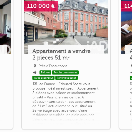
110 000 €
11
Appartement a vendre
2 pièces 51 m²
Près d'Escautpont
Balcon
Proche commerces
Avec ascenseur
Parking collectif
iad France - Edouard Soete vous
propose: Idéal investisseur : Appartement
p
2 pièces avec balcon et stationnement
r
privatif - Valenciennes centre. A
c
découvrir sans tarder : cet appartement
c
de 51 m2 actuellement loué, situé au
s
2eme étage avec ascenseur d'une
c
résidence sécurisée, en plein coeur de
à
Valenciennes. Il se compose de : - une
r
entrée avec placard, - un séjour lumineux
e
ouvert sur un balcon, - une cuisine, - une
I