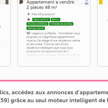
Appartement a vendre
2 pièces 48 m²
Près d'Escautpont
Séjour de 25 m²
Balcon
Proche commerces
Immeuble de standing
e
Parking collectif
L'agence La Pépite - Immobilier vous
propose ce magnifique appartement
situé au 1er étage d'une résidence calme
t
et sécurisée. C'est au sein d'une
résidence verdoyant que nous vous
proposons cet appartement de 1
chambre avec terrasse. Situé à Condé sur
l'Escaut, cet appartement est composé
d'un grand hall d'entrée avec placard et
Wc séparé, d'un séjour/salle à manger de
25m2 qui desservent 1 balcon, une
cuisine séparée [...]
lics, accédez aux annonces d'apparteme
59) grâce au seul moteur intelligent de l