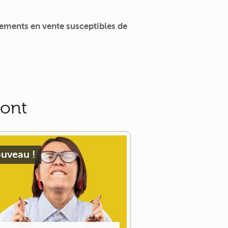
ements en vente susceptibles de
pont
uveau !