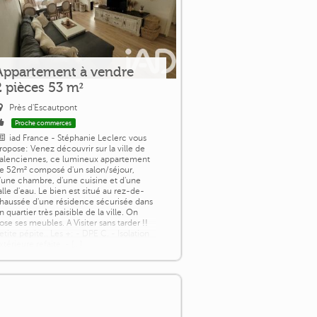
Appartement à vendre
2 pièces 53 m²
Près d'Escautpont
Proche commerces
iad France - Stéphanie Leclerc vous
ropose: Venez découvrir sur la ville de
alenciennes, ce lumineux appartement
e 52m² composé d'un salon/séjour,
'une chambre, d'une cuisine et d'une
alle d'eau. Le bien est situé au rez-de-
haussée d'une résidence sécurisée dans
n quartier très paisible de la ville. On
ose ses meubles. A Visiter sans tarder !!
etite pépite.. Les +: - DPE C. - Isolation
xtérieure refaite. - [...]