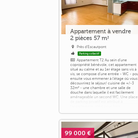
Appartement à vendre
2 pièces 57 m²
Près d'Escautpont
Parking collectif
Appartement T2 Au sein d'une
copropriété bénévole, cet appartement
situé au calme et au 1er étage sans vis à
vis, se compose d'une entrée - WC - po
ensuite vous emmener à l'étage où vous
découvrirez le séjour/ cuisine de +/-3
32m² - une chambre et une salle de
douche dans laquelle il est facilement
aménageable un second WC. Une place
de parking privatif est attribué à
l'appartement. Idéal pour bien
commencer ou pour [...]
99 000 €