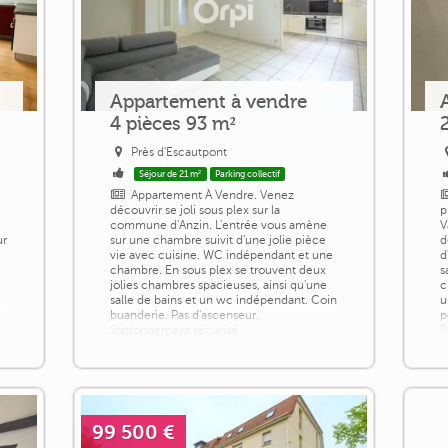
Appartement à vendre
4 pièces 93 m²
Près d'Escautpont
Séjour de 21 m²
Parking collectif
Appartement À Vendre. Venez
découvrir se joli sous plex sur la
p
commune d'Anzin. L'entrée vous amène
V
ur
sur une chambre suivit d'une jolie pièce
d
vie avec cuisine. WC indépendant et une
d
chambre. En sous plex se trouvent deux
s
jolies chambres spacieuses, ainsi qu'une
c
salle de bains et un wc indépendant. Coin
u
buanderie. Pas d'ascenseur.
p
Stationnement sécurisé.
P
e
99 500 €