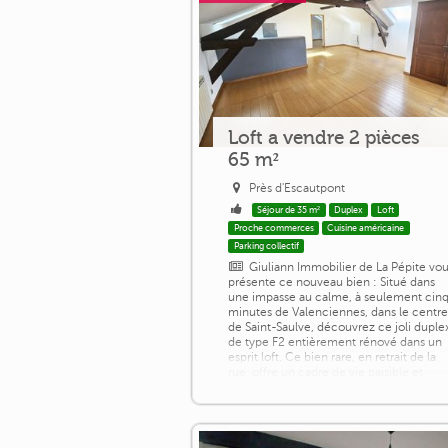
Loft a vendre 2 pièces
65 m²
Près d'Escautpont
Séjour de 35 m²
Duplex
Loft
Proche commerces
Cuisine américaine
Parking collectif
Giuliann Immobilier de La Pépite vo
présente ce nouveau bien : Situé dans
une impasse au calme, à seulement cin
minutes de Valenciennes, dans le centr
de Saint-Saulve, découvrez ce joli duple
de type F2 entièrement rénové dans un
esprit loft. Ce bien rare, en retrait de la
rue, offre un cadre de vie paisible et
sécurisé, sans charges de copropriété.
L'appartement se compose d'un séjour
lumineux de 35 m2, d'une [...]