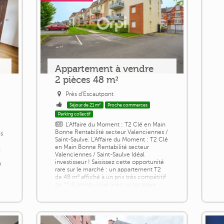
Appartement à vendre
2 pièces 48 m²
Près d'Escautpont
Séjour de 21 m²
Proche commerces
Parking collectif
L'Affaire du Moment : T2 Clé en Main
Bonne Rentabilité secteur Valenciennes /
us
Saint-Saulve. L'Affaire du Moment : T2 Clé
en Main Bonne Rentabilité secteur
q
Valenciennes / Saint-Saulve Idéal
e
investisseur ! Saisissez cette opportunité
x
rare sur le marché : un appartement T2
de 48 m² affiché à un prix très compétitif
de ** €. Vendu loué avec un locataire
sérieux déjà en place, ce bien vous
garantit une sécurité locative à [...]