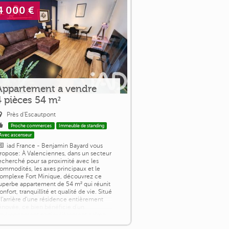
4 000 €
Appartement a vendre
4 pièces 54 m²
Près d'Escautpont
Proche commerces
Immeuble de standing
Avec ascenseur
iad France - Benjamin Bayard vous
ropose: À Valenciennes, dans un secteur
echerché pour sa proximité avec les
ommodités, les axes principaux et le
omplexe Fort Minique, découvrez ce
uperbe appartement de 54 m² qui réunit
onfort, tranquillité et qualité de vie. Situé
 l'arrière d'une résidence entièrement
énovée, ce bien bénéficie d'un
nvironnement particulièrement calme.
mplanté en faux rez-de-chaussée, il [...]