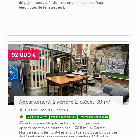
dégagée sans vis-à-vis. Il est équipé d'un chauffage
électrique, de fenêtres en [...]
92 000 €
Appartement à vendre 2 pièces 39 m²
Près de Pont-du-Château
Séjour de 24 m²
Proche commerces
Internet très haut débit
iad France - Marjolaine Gailhac vous propose:
Appartement avec mezzanines – 38,5 m² loi Carrez –
Montferrand (Clermont-Ferrand) Situé au cOEur du quartier
de Montferrand, cet appartement d'environ 38,5 m² loi