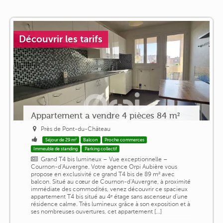
Découvrir les tarifs
Appartement a vendre 4 pièces 84 m²
Près de Pont-du-Château
Séjour de 29 m²
Balcon
Proche commerces
Immeuble de standing
Parking collectif
Grand T4 bis lumineux – Vue exceptionnelle –
Cournon-d'Auvergne. Votre agence Orpi Aubière vous
propose en exclusivité ce grand T4 bis de 89 m² avec
balcon. Situé au cœur de Cournon-d'Auvergne, à proximité
immédiate des commodités, venez découvrir ce spacieux
appartement T4 bis situé au 4ᵉ étage sans ascenseur d'une
résidence calme. Très lumineux grâce à son exposition et à
ses nombreuses ouvertures, cet appartement [...]