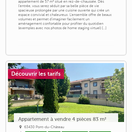
appartement de 57 m² situé en rez-de-chaussée. Dès
l'entrée, vous serez séduit par sa belle pièce de vie
spacieuse prolongée par une cuisine ouverte qui crée un
espace convivial et chaleureux. L'ensemble offre de beaux
volumes et permet d'imaginer facilement un
aménagement confortable pour profiter du quotidien
(exemples avec nos photos de home staging virtuel) [...]
Découvrir les tarifs
Appartement à vendre 4 pièces 83 m²
63430 Pont-du-Château