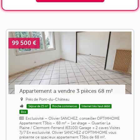
99 500 €
Appartement a vendre 3 pièces 68 m²
Près de Pont-du-Château
Séjour de 25 m²
Proche commerces
Internet très haut débit
Box
Exclusivité – Olivier SANCHEZ, conseiller OPTIMHOME
Appartement T3bis – 68 m² – 1er étage – Quartier La
Plaine / Clermont-Ferrand (63100) Garage + 2 caves Visites
7j/7 En exclusivité, Olivier SANCHEZ d'OPTIMHOME vous
présente ce spacieux appartement T3bis de 68 m²,