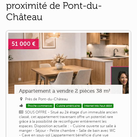
proximité de Pont-du-
Château
51 000 €
Appartement a vendre 2 pièces 38 m²
Près de Pont-du-Château
Proche commerces
Cuisine américaine
Internet très haut débit
SOUS OFFRE - Situé au 2è étage d'un immeuble ancien
classé, cet appartement traversant offre un potentiel rare
grâce à la possibilité de reconfigurer entièrement les
espaces. Disposition actuelle : - Cuisine ouverte sur salle à
manger - Séjour - Petite chambre - Salle de bain avec WC
- Cave en sous-sol L'appartement bénéficie d'une vue