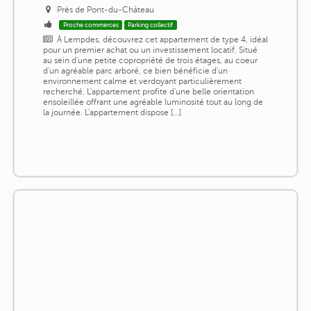
Près de Pont-du-Château
Proche commerces
Parking collectif
À Lempdes, découvrez cet appartement de type 4, idéal
pour un premier achat ou un investissement locatif. Situé
au sein d'une petite copropriété de trois étages, au coeur
d'un agréable parc arboré, ce bien bénéficie d'un
environnement calme et verdoyant particulièrement
recherché. L'appartement profite d'une belle orientation
ensoleillée offrant une agréable luminosité tout au long de
la journée. L'appartement dispose [...]