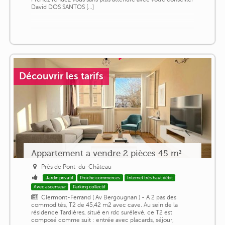
David DOS SANTOS [...]
Découvrir les tarifs
Appartement a vendre 2 pièces 45 m²
Près de Pont-du-Château
Jardin privatif
Proche commerces
Internet très haut débit
Avec ascenseur
Parking collectif
Clermont-Ferrand ( Av Bergougnan ) - A 2 pas des
commodités, T2 de 45,42 m2 avec cave. Au sein de la
résidence Tardières, situé en rdc surélevé, ce T2 est
composé comme suit : entrée avec placards, séjour,