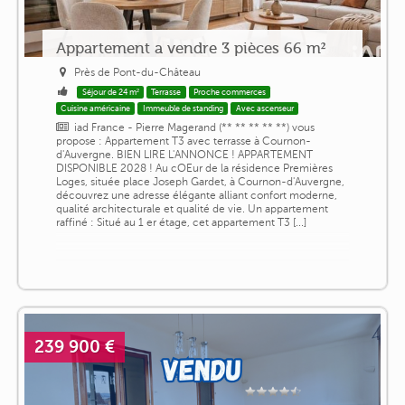
Appartement a vendre 3 pièces 66 m²
Près de Pont-du-Château
Séjour de 24 m²
Terrasse
Proche commerces
Cuisine américaine
Immeuble de standing
Avec ascenseur
iad France - Pierre Magerand (** ** ** ** **) vous
propose : Appartement T3 avec terrasse à Cournon-
d'Auvergne. BIEN LIRE L'ANNONCE ! APPARTEMENT
DISPONIBLE 2028 ! Au cOEur de la résidence Premières
Loges, située place Joseph Gardet, à Cournon-d'Auvergne,
découvrez une adresse élégante alliant confort moderne,
qualité architecturale et qualité de vie. Un appartement
raffiné : Situé au 1 er étage, cet appartement T3 [...]
239 900 €