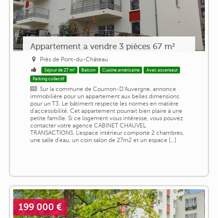
Appartement a vendre 3 pièces 67 m²
Près de Pont-du-Château
Séjour de 27 m²
Balcon
Cuisine américaine
Avec ascenseur
Parking collectif
Sur la commune de Cournon-D'Auvergne, annonce
immobilière pour un appartement aux belles dimensions
pour un T3. Le bâtiment respecte les normes en matière
d'accessibilité. Cet appartement pourrait bien plaire à une
petite famille. Si ce logement vous intéresse, vous pouvez
contacter votre agence CABINET CHAUVEL
TRANSACTIONS. L'espace intérieur comporte 2 chambres,
une salle d'eau, un coin salon de 27m2 et un espace [...]
199 000 €