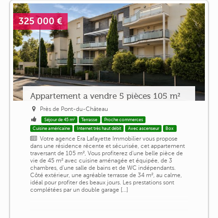
325 000 €
Appartement a vendre 5 pièces 105 m²
Près de Pont-du-Château
Séjour de 45 m²
Terrasse
Proche commerces
Cuisine américaine
Internet très haut débit
Avec ascenseur
Box
Votre agence Era Lafayette Immobilier vous propose
dans une résidence récente et sécurisée, cet appartement
traversant de 105 m², Vous profiterez d'une belle pièce de
vie de 45 m² avec cuisine aménagée et équipée, de 3
chambres, d'une salle de bains et de WC indépendants.
Côté extérieur, une agréable terrasse de 34 m², au calme,
idéal pour profiter des beaux jours. Les prestations sont
complétées par un double garage [...]