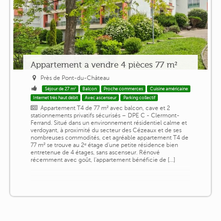
Appartement a vendre 4 pièces 77 m²
Près de Pont-du-Château
Séjour de 27 m²
Balcon
Proche commerces
Cuisine américaine
Internet très haut débit
Avec ascenseur
Parking collectif
Appartement T4 de 77 m² avec balcon, cave et 2
stationnements privatifs sécurisés – DPE C - Clermont-
Ferrand. Situé dans un environnement résidentiel calme et
verdoyant, à proximité du secteur des Cézeaux et de ses
nombreuses commodités, cet agréable appartement T4 de
77 m² se trouve au 2ᵉ étage d'une petite résidence bien
entretenue de 4 étages, sans ascenseur. Rénové
récemment avec goût, l'appartement bénéficie de [...]