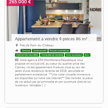
265 000 €
Appartement a vendre 4 pièces 86 m²
Près de Pont-du-Château
Terrasse
Jardin privatif
Proche commerces
Internet très haut débit
Immeuble de standing
Avec ascenseur
Box
Votre agence ERA Montferrand République vous
propose en exclusivité, au coeur du quartier prisé des
Carmes, ce bel appartement 4 pièces situé au rez-de-
jardin d'une résidence récente de 2016, sécurisée et
parfaitement entretenue. **Une visite virtuelle immersive
est disponible sur notre site Internet** Dès l'entrée, la pièce
de vie séduit par sa luminosité et son ouverture directe sur
l'extérieur. Véritable [...]