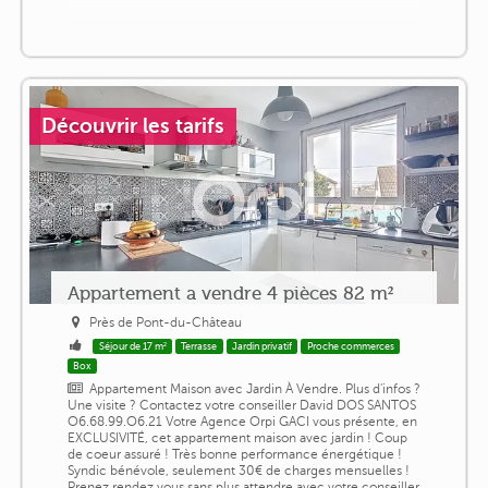
Découvrir les tarifs
Appartement a vendre 4 pièces 82 m²
Près de Pont-du-Château
Séjour de 17 m²
Terrasse
Jardin privatif
Proche commerces
Box
Appartement Maison avec Jardin À Vendre. Plus d'infos ?
Une visite ? Contactez votre conseiller David DOS SANTOS
O6.68.99.O6.21 Votre Agence Orpi GACI vous présente, en
EXCLUSIVITÉ, cet appartement maison avec jardin ! Coup
de coeur assuré ! Très bonne performance énergétique !
Syndic bénévole, seulement 30€ de charges mensuelles !
Prenez rendez vous sans plus attendre avec votre conseiller