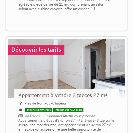
luminosité naturelle et son agencement fonctionnel. Son
agréable pièce de vie de 21 m², comprenant un salon
séjour avec cuisine ouverte, offre un espace [...]
Découvrir les tarifs
Appartement à vendre 2 pièces 27 m²
Près de Pont-du-Château
Proche commerces
Internet très haut débit
iad France - Emmanuel Martin vous propose:
Appartement 2 pièces d'environ 27 m² à rénover Situé sur le
secteur de Montferrand, cet appartement d'environ 27 m²
en rez-de-chaussée offre une belle opportunité de