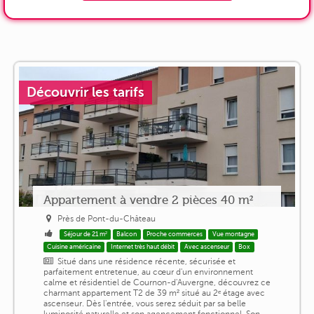
Découvrir les tarifs
Appartement à vendre 2 pièces 40 m²
Près de Pont-du-Château
Séjour de 21 m²
Balcon
Proche commerces
Vue montagne
Cuisine américaine
Internet très haut débit
Avec ascenseur
Box
Situé dans une résidence récente, sécurisée et
parfaitement entretenue, au cœur d'un environnement
calme et résidentiel de Cournon-d'Auvergne, découvrez ce
charmant appartement T2 de 39 m² situé au 2ᵉ étage avec
ascenseur. Dès l'entrée, vous serez séduit par sa belle