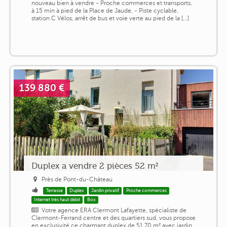
nouveau bien à vendre - Proche commerces et transports,
à 15 min à pied de la Place de Jaude, - Piste cyclable,
station C Vélos, arrêt de bus et voie verte au pied de la [...]
139 880 €
Duplex a vendre 2 pièces 52 m²
Près de Pont-du-Château
Terrasse
Duplex
Jardin privatif
Proche commerces
Internet très haut débit
Box
Votre agence ERA Clermont Lafayette, spécialiste de
Clermont-Ferrand centre et des quartiers sud, vous propose
en exclusivité ce charmant duplex de 51,70 m² avec jardin