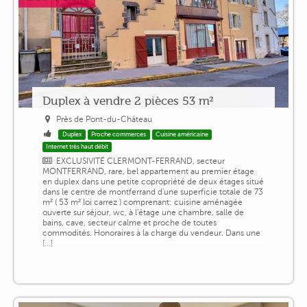
Duplex à vendre 2 pièces 53 m²
Près de Pont-du-Château
Duplex
Proche commerces
Cuisine américaine
Internet très haut débit
EXCLUSIVITÉ CLERMONT-FERRAND, secteur
MONTFERRAND, rare, bel appartement au premier étage
en duplex dans une petite copropriété de deux étages situé
dans le centre de montferrand d'une superficie totale de 73
m² ( 53 m² loi carrez ) comprenant: cuisine aménagée
ouverte sur séjour, wc, à l'étage une chambre, salle de
bains, cave, secteur calme et proche de toutes
commodités. Honoraires à la charge du vendeur. Dans une
[...]