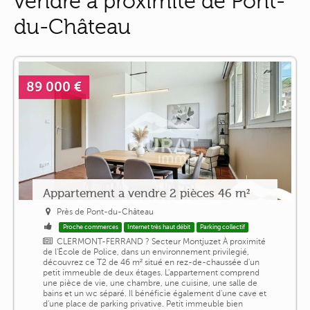
vendre à proximité de Pont-
du-Château
89 000 €
Appartement a vendre 2 pièces 46 m²
Près de Pont-du-Château
Proche commerces
Internet très haut débit
Parking collectif
CLERMONT-FERRAND ? Secteur Montjuzet À proximité
de l'École de Police, dans un environnement privilegié,
découvrez ce T2 de 46 m² situé en rez-de-chaussée d'un
petit immeuble de deux étages. L'appartement comprend
une pièce de vie, une chambre, une cuisine, une salle de
bains et un wc séparé. Il bénéficie également d'une cave et
d'une place de parking privative. Petit immeuble bien