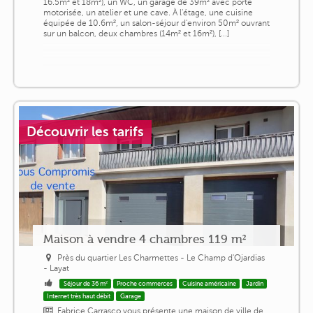
16.5m² et 18m²), un WC, un garage de 39m² avec porte
motorisée, un atelier et une cave. À l'étage, une cuisine
équipée de 10.6m², un salon-séjour d'environ 50m² ouvrant
sur un balcon, deux chambres (14m² et 16m²), [...]
Découvrir les tarifs
Maison à vendre 4 chambres 119 m²
Près du quartier Les Charmettes - Le Champ d'Ojardias
- Layat
Séjour de 36 m²
Proche commerces
Cuisine américaine
Jardin
Internet très haut débit
Garage
Fabrice Carrasco vous présente une maison de ville de