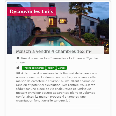
Découvrir les tarifs
Maison à vendre 4 chambres 162 m²
Près du quartier Les Charmettes - Le Champ d'Ojardias
- Layat
Proche commerces
Jardin
Garage
À deux pas du centre-ville de Riom et de la gare, dans
un environnement calme et recherché, découvrez cette
maison de caractère d'environ 162 m², alliant charme de
l'ancien et potentiel d'évolution. Dès l'entrée, vous serez
séduit par une pièce de vie chaleureuse et lumineuse,
mettant en valeur poutres apparentes, pierre et volumes
confortables. La maison propose 4 chambres, une
organisation fonctionnelle sur deux [...]