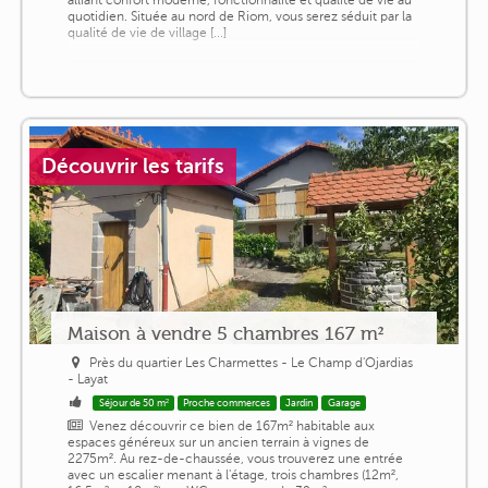
quotidien. Située au nord de Riom, vous serez séduit par la
qualité de vie de village [...]
Découvrir les tarifs
Maison à vendre 5 chambres 167 m²
Près du quartier Les Charmettes - Le Champ d'Ojardias
- Layat
Séjour de 50 m²
Proche commerces
Jardin
Garage
Venez découvrir ce bien de 167m² habitable aux
espaces généreux sur un ancien terrain à vignes de
2275m². Au rez-de-chaussée, vous trouverez une entrée
avec un escalier menant à l'étage, trois chambres (12m²,