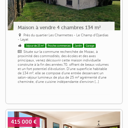
Maison à vendre 4 chambres 134 m²
Près du quartier Les Charmettes - Le Champ d'Ojardias
- Layat
Séjour de 25 m²
Proche commerces
Jardin
Garage
Située sur la commune recherchée de Mozac, à
proximité des commodités, des écoles et des axes
principaux, venez découvrir cette maison individuelle
construite à la fin des années 70, offrant de beaux volumes
et un fort potentiel d'évolution. D'une superficie habitable
de 134 m², elle se compose d'une entrée desservant un
salon-séjour lumineux de plus de 25 m² agrémenté d'une
cheminée, d'une cuisine indépendante d'environ [...]
415 000 €