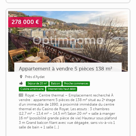
278 000 €
Appartement à vendre 5 pièces 138 m²
Près d'Aydat
Séjour de 20 m²
Balcon
Proche commerces
Cuisine américaine
Internet très haut débit
Royat – Centre thermal – Emplacement recherché À
vendre : appartement 5 pièces de 138 m² situé au 2ᵉ étage
d'un immeuble de 1890, à proximité immédiate du centre
thermal et du Casino de Royat. Les atouts : 3 chambres
(12,7 m² – 13,4 m² – 14,5 m²) Salon 20 m² + salle à manger
16 m² (possibilité grande pièce de vie) Hauteur sous plafond
3 m Grand balcon filant avec vue dégagée, sans vis-à-vis 1
salle de bain + 1 salle [...]