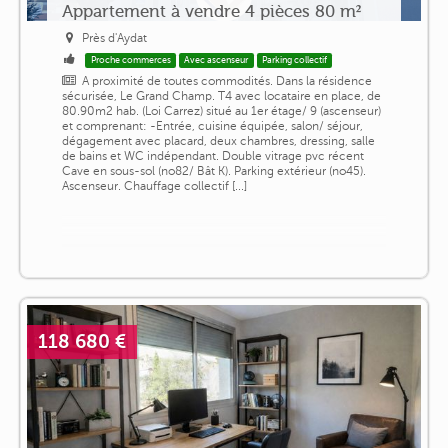
Appartement à vendre 4 pièces 80 m²
Près d'Aydat
Proche commerces
Avec ascenseur
Parking collectif
A proximité de toutes commodités. Dans la résidence
sécurisée, Le Grand Champ. T4 avec locataire en place, de
80.90m2 hab. (Loi Carrez) situé au 1er étage/ 9 (ascenseur)
et comprenant: -Entrée, cuisine équipée, salon/ séjour,
dégagement avec placard, deux chambres, dressing, salle
de bains et WC indépendant. Double vitrage pvc récent
Cave en sous-sol (no82/ Bât K). Parking extérieur (no45).
Ascenseur. Chauffage collectif [...]
118 680 €