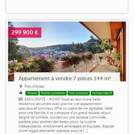
299 900 €
Appartement à vendre 7 pièces 144 m²
Près d'Aydat
Terrasse
Proche commerces
Avec ascenseur
Parking collectif
EXCLUSIVITÉ - ROYAT Situé au sein d'une belle
résidence sécurisée avec piscine, cet appartement
spacieux et lumineux offre un cadre de vie agréable, idéal
pour une famille. Il se compose d'un grand double séjour
baigné de lumière, ouvrant sur une terrasse conviviale,
parfaite pour profiter des beaux jours. La cuisine
indépendante, entièrement aménagée et équipée, dispose
d'une loggia attenante, pratique pour le [...]