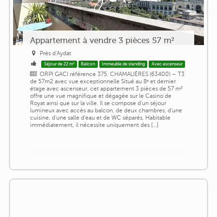
Appartement à vendre 3 pièces 57 m²
Près d'Aydat
Séjour de 22 m²
Balcon
Immeuble de standing
Avec ascenseur
ORPI GACI référence 375. CHAMALIÈRES (63400) – T3
de 57m2 avec vue exceptionnelle Situé au 8ᵉ et dernier
étage avec ascenseur, cet appartement 3 pièces de 57 m²
offre une vue magnifique et dégagée sur le Casino de
Royat ainsi que sur la ville. Il se compose d'un séjour
lumineux avec accès au balcon, de deux chambres, d'une
cuisine, d'une salle d'eau et de WC séparés. Habitable
immédiatement, il nécessite uniquement des [...]