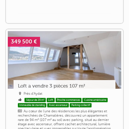
349 500 €
Loft a vendre 3 pièces 107 m²
Près d'Aydat
Séjour de 29 m²
Loft
Proche commerces
Cuisine américaine
Immeuble de standing
Avec ascenseur
Parking collectif
Au cœur de l'une des résidences les plus élégantes et
recherchées de Chamalières, découvrez un appartement
rare de 94 m² (107 m² au sol) avec parking, situé au dernier
étage avec ascenseur, offrant cachet architectural, lumière
spectaculaire et vues imprenables sur toute l'agglomération