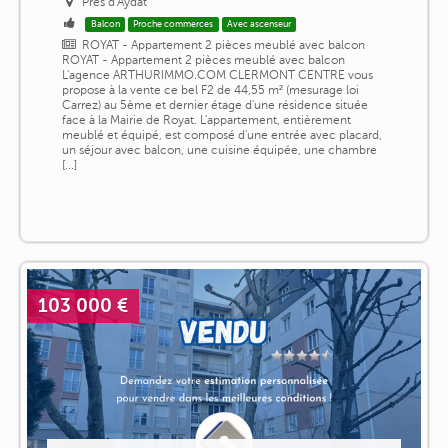
Près d'Aydat
Balcon
Proche commerces
Avec ascenseur
ROYAT - Appartement 2 pièces meublé avec balcon
ROYAT - Appartement 2 pièces meublé avec balcon
L'agence ARTHURIMMO.COM CLERMONT CENTRE vous
propose à la vente ce bel F2 de 44,55 m² (mesurage loi
Carrez) au 5ème et dernier étage d'une résidence située
face à la Mairie de Royat. L'appartement, entièrement
meublé et équipé, est composé d'une entrée avec placard,
un séjour avec balcon, une cuisine équipée, une chambre
[...]
103 000 €