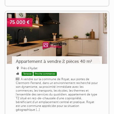
75 000 €
Appartement à vendre 2 pièces 40 m²
Près d'Aydat
Terrasse
Proche commerces
A vendre sur la commune de Royat, aux portes de
Clermont-Ferrand, dans un environnement recherché pour
son dynamisme, sa proximité immédiate avec les
commerces, les transports, les écoles, les thermes et
l'ensemble des services du quotidien, appartement de type
T2 situé en rez-de-chaussée d'une copropriété,
bénéficiant d'un emplacement central et pratique. Royat
est une commune appréciée pour sa situation
géographique [...]