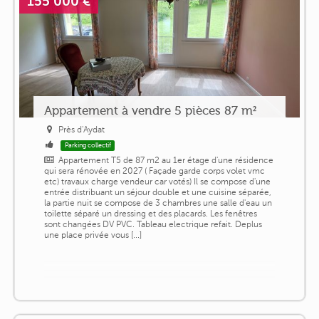
155 000 €
Appartement à vendre 5 pièces 87 m²
Près d'Aydat
Parking collectif
Appartement T5 de 87 m2 au 1er étage d'une résidence
qui sera rénovée en 2027 ( Façade garde corps volet vmc
etc) travaux charge vendeur car votés) Il se compose d'une
entrée distribuant un séjour double et une cuisine séparée,
la partie nuit se compose de 3 chambres une salle d'eau un
toilette séparé un dressing et des placards. Les fenêtres
sont changées DV PVC. Tableau electrique refait. Deplus
une place privée vous [...]