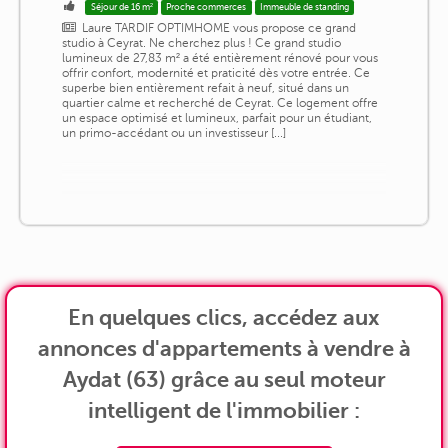
Séjour de 16 m²
Proche commerces
Immeuble de standing
Laure TARDIF OPTIMHOME vous propose ce grand
studio à Ceyrat. Ne cherchez plus ! Ce grand studio
lumineux de 27,83 m² a été entièrement rénové pour vous
offrir confort, modernité et praticité dès votre entrée. Ce
superbe bien entièrement refait à neuf, situé dans un
quartier calme et recherché de Ceyrat. Ce logement offre
un espace optimisé et lumineux, parfait pour un étudiant,
un primo-accédant ou un investisseur [...]
En quelques clics, accédez aux
annonces d'appartements à vendre à
Aydat (63) grâce au seul moteur
intelligent de l'immobilier :