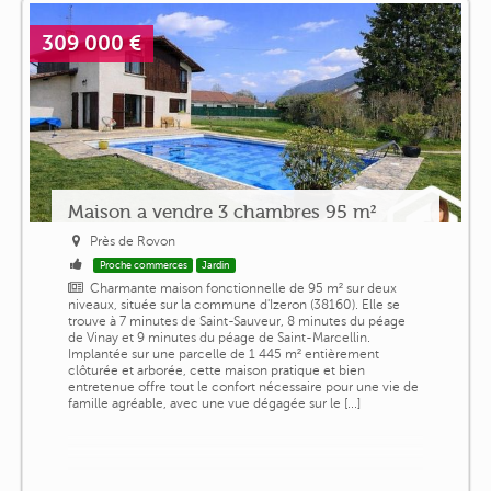
309 000 €
Maison a vendre 3 chambres 95 m²
Près de Rovon
Proche commerces
Jardin
Charmante maison fonctionnelle de 95 m² sur deux
niveaux, située sur la commune d'Izeron (38160). Elle se
trouve à 7 minutes de Saint-Sauveur, 8 minutes du péage
de Vinay et 9 minutes du péage de Saint-Marcellin.
Implantée sur une parcelle de 1 445 m² entièrement
clôturée et arborée, cette maison pratique et bien
entretenue offre tout le confort nécessaire pour une vie de
famille agréable, avec une vue dégagée sur le [...]