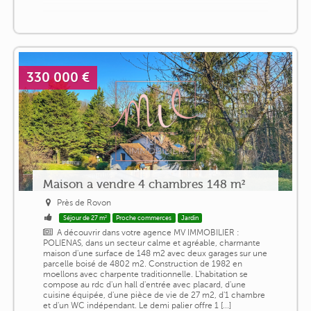
330 000 €
Maison a vendre 4 chambres 148 m²
Près de Rovon
Séjour de 27 m²
Proche commerces
Jardin
A découvrir dans votre agence MV IMMOBILIER :
POLIENAS, dans un secteur calme et agréable, charmante
maison d'une surface de 148 m2 avec deux garages sur une
parcelle boisé de 4802 m2. Construction de 1982 en
moellons avec charpente traditionnelle. L'habitation se
compose au rdc d'un hall d'entrée avec placard, d'une
cuisine équipée, d'une pièce de vie de 27 m2, d'1 chambre
et d'un WC indépendant. Le demi palier offre 1 [...]