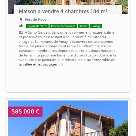
Maison a vendre 4 chambres 184 m²
Près de Rovon
Séjour de 30 m²
Proche commerces
Jardin
Garage
À Saint-Gervais, dans un environnement naturel calme
et préservé tout en restant à seulement 5 minutes du
village et 15 minutes de Vinay, découvrez cette ancienne
ferme en pierre entièrement rénovée, offrant maison de
caractère, nombreuses dépendances et plusieurs hectares
de terrain. La propriété bénéficie d'une situation dominante
avec une vue panoramique remarquable sur l'ensemble de
la vallée et les paysages [...]
585 000 €