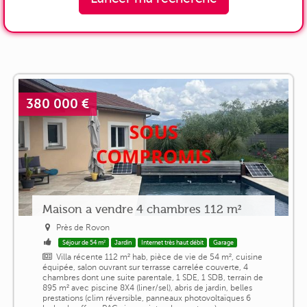
380 000 €
Maison a vendre 4 chambres 112 m²
Près de Rovon
Séjour de 54 m²
Jardin
Internet très haut débit
Garage
Villa récente 112 m² hab, pièce de vie de 54 m², cuisine
équipée, salon ouvrant sur terrasse carrelée couverte, 4
chambres dont une suite parentale, 1 SDE, 1 SDB, terrain de
895 m² avec piscine 8X4 (liner/sel), abris de jardin, belles
prestations (clim réversible, panneaux photovoltaïques 6