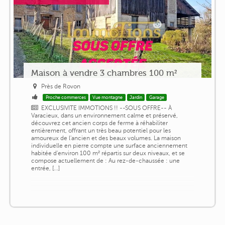
Maison à vendre 3 chambres 100 m²
Près de Rovon
Proche commerces
Vue montagne
Jardin
Garage
EXCLUSIVITE IMMOTIONS !! --SOUS OFFRE-- À
Varacieux, dans un environnement calme et préservé,
découvrez cet ancien corps de ferme à réhabiliter
entièrement, offrant un très beau potentiel pour les
amoureux de l'ancien et des beaux volumes. La maison
individuelle en pierre compte une surface anciennement
habitée d'environ 100 m² répartis sur deux niveaux, et se
compose actuellement de : Au rez-de-chaussée : une
entrée, [...]