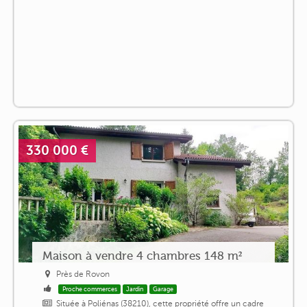
330 000 €
Maison à vendre 4 chambres 148 m²
Près de Rovon
Proche commerces
Jardin
Garage
Située à Poliénas (38210), cette propriété offre un cadre