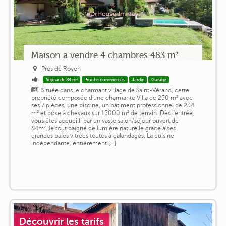
Maison a vendre 4 chambres 483 m²
Près de Rovon
Séjour de 84 m²
Proche commerces
Jardin
Garage
Située dans le charmant village de Saint-Vérand, cette
propriété composée d'une charmante Villa de 250 m² avec
ses 7 pièces, une piscine, un bâtiment professionnel de 234
m² et boxe à chevaux sur 15000 m² de terrain. Dès l'entrée,
vous êtes accueilli par un vaste salon/séjour ouvert de
84m², le tout baigné de lumière naturelle grâce à ses
grandes baies vitrées toutes à galandages. La cuisine
indépendante, entièrement [...]
Découvrir les tarifs