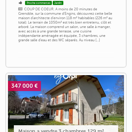
Proche commerces
Jardin
COUP DE COEUR. A moins de 20 minutes de
Grenoble, sur la commune d'Engins, découvrez cette belle
maison d'architecte d'environ 118 m² habitables (226 m² au
total). Le terrain de 1050m² est très bien entretenu, clôt et
arboré. La maison comprend un salon, une salle à manger,
avec accès à une grande terrasse, une cuisine
indépendante aménagée et équipée, 3 chambres, une
grande salle d'eau et des WC séparés. Au niveau [...]
347 000 €
Maison a vendre 3 chambres 129 m²