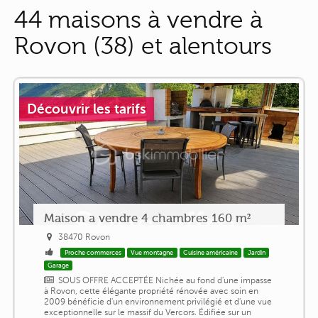
44 maisons à vendre à
Rovon (38) et alentours
Découvrir les tarifs
Maison a vendre 4 chambres 160 m²
38470 Rovon
Proche commerces
Vue montagne
Cuisine américaine
Jardin
Garage
SOUS OFFRE ACCEPTÉE Nichée au fond d'une impasse
à Rovon, cette élégante propriété rénovée avec soin en
2009 bénéficie d'un environnement privilégié et d'une vue
exceptionnelle sur le massif du Vercors. Édifiée sur un