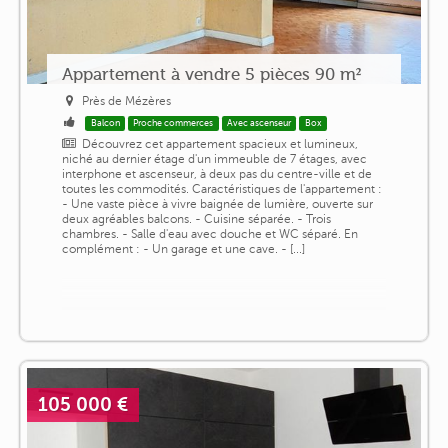
Appartement à vendre 5 pièces 90 m²
Près de Mézères
Balcon
Proche commerces
Avec ascenseur
Box
Découvrez cet appartement spacieux et lumineux,
niché au dernier étage d'un immeuble de 7 étages, avec
interphone et ascenseur, à deux pas du centre-ville et de
toutes les commodités. Caractéristiques de l'appartement :
- Une vaste pièce à vivre baignée de lumière, ouverte sur
deux agréables balcons. - Cuisine séparée. - Trois
chambres. - Salle d'eau avec douche et WC séparé. En
complément : - Un garage et une cave. - [...]
105 000 €