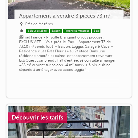
Appartement a vendre 3 pièces 73 m²
Près de Mézères
Séjour de 28 m²
Balcon
Proche commerces
Box
iad France - Priscille Branquinho vous propose:
EXCLUSIVITÉ – Vals-près-le-Puy – Appartement T3 de
73,10 m² vendu loué – Balcon, Loggia, Garage & Cave –
Résidence « Les Prés Fleuris » au 2ᵉ étage Dans une
résidence arborée et calme, cet appartement traversant
Est/Ouest comprend : hall d'entrée, séjour/salle à manger
~28 m² ouvrant sur balcon ~4 m² sans vis-à-vis, cuisine
séparée à aménager avec accès loggia [...]
Découvrir les tarifs