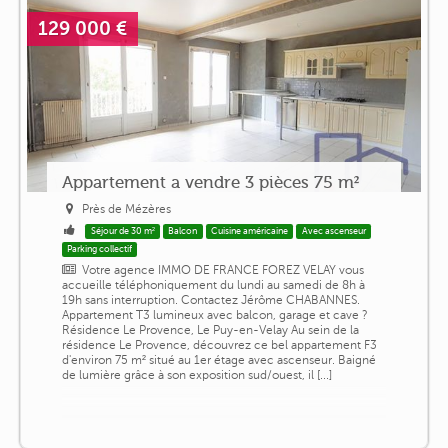
129 000 €
Appartement a vendre 3 pièces 75 m²
Près de Mézères
Séjour de 30 m²
Balcon
Cuisine américaine
Avec ascenseur
Parking collectif
Votre agence IMMO DE FRANCE FOREZ VELAY vous
accueille téléphoniquement du lundi au samedi de 8h à
19h sans interruption. Contactez Jérôme CHABANNES.
Appartement T3 lumineux avec balcon, garage et cave ?
Résidence Le Provence, Le Puy-en-Velay Au sein de la
résidence Le Provence, découvrez ce bel appartement F3
d'environ 75 m² situé au 1er étage avec ascenseur. Baigné
de lumière grâce à son exposition sud/ouest, il [...]