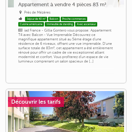
Appartement à vendre 4 pièces 83 m²
Près de Mézères
Séjour de 40 m²
Balcon
Proche commerces
Cuisine américaine
Immeuble de standing
Avec ascenseur
iad France - Gillia Gontero vous propose: Appartement
T4 avec Balcon - Vue Imprenable Découvrez ce
magnifique appartement situé au 5ème étage d'une
résidence de 6 niveaux, offrant une vue imprenable. D'une
surface totale de 83m², cet appartement a été entièrement
rénové pour offrir un cadre de vie exceptionnel alliant
modernité et confort. Vous profiterez d'un espace de vie
lumineux comprenant un salon spacieux de [...]
Découvrir les tarifs