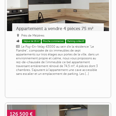
Appartement a vendre 4 pièces 75 m²
Près de Mézères
Séjour de 16 m²
Proche commerces
Parking collectif
Le Puy-En-Velay 43000 au sein d'e la résidence "Le
Flandre", composée de six immeubles de sept
appartements sur trois étages aux portes de la ville, dans un
environnement propre et calme, nous vous proposons au
rez-de-chaussée de l'immeuble ce bel appartement
traversant entièrement rénové de 74,5 m², 4 pièces dont 3
chambres. S'ajoutent à l'appartement une cave accessible
sans escalier et un emplacement de parking. Les [...]
126 500 €