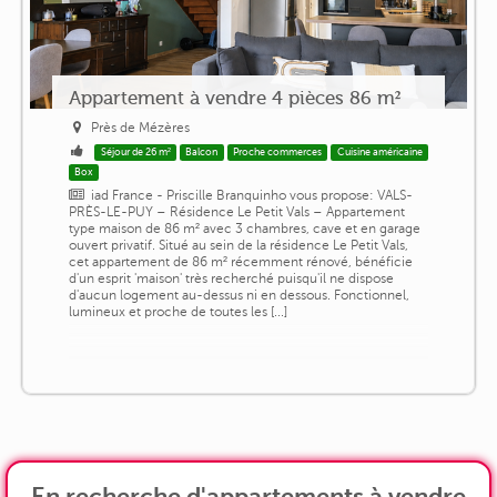
Appartement à vendre 4 pièces 86 m²
Près de Mézères
Séjour de 26 m²
Balcon
Proche commerces
Cuisine américaine
Box
iad France - Priscille Branquinho vous propose: VALS-
PRÈS-LE-PUY – Résidence Le Petit Vals – Appartement
type maison de 86 m² avec 3 chambres, cave et en garage
ouvert privatif. Situé au sein de la résidence Le Petit Vals,
cet appartement de 86 m² récemment rénové, bénéficie
d'un esprit 'maison' très recherché puisqu'il ne dispose
d'aucun logement au-dessus ni en dessous. Fonctionnel,
lumineux et proche de toutes les [...]
En recherche d'appartements à vendre