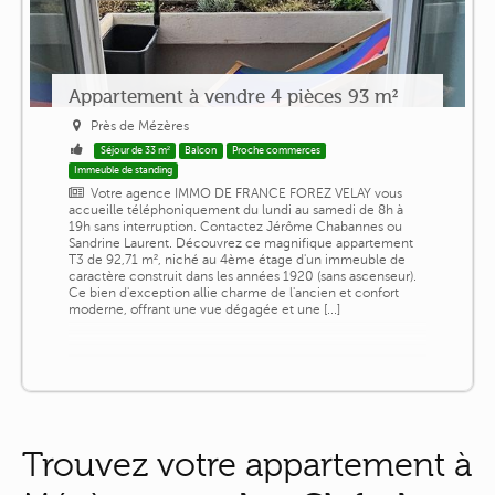
Appartement à vendre 4 pièces 93 m²
Près de Mézères
Séjour de 33 m²
Balcon
Proche commerces
Immeuble de standing
Votre agence IMMO DE FRANCE FOREZ VELAY vous
accueille téléphoniquement du lundi au samedi de 8h à
19h sans interruption. Contactez Jérôme Chabannes ou
Sandrine Laurent. Découvrez ce magnifique appartement
T3 de 92,71 m², niché au 4ème étage d'un immeuble de
caractère construit dans les années 1920 (sans ascenseur).
Ce bien d'exception allie charme de l'ancien et confort
moderne, offrant une vue dégagée et une [...]
Trouvez votre appartement à