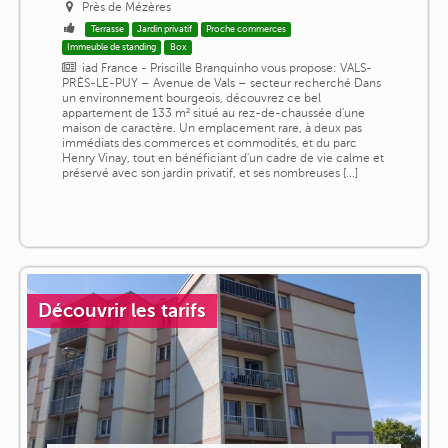
Près de Mézères
Terrasse
Jardin privatif
Proche commerces
Immeuble de standing
Box
iad France - Priscille Branquinho vous propose: VALS-
PRÈS-LE-PUY – Avenue de Vals – secteur recherché Dans
un environnement bourgeois, découvrez ce bel
appartement de 133 m² situé au rez-de-chaussée d'une
maison de caractère. Un emplacement rare, à deux pas
immédiats des commerces et commodités, et du parc
Henry Vinay, tout en bénéficiant d'un cadre de vie calme et
préservé avec son jardin privatif, et ses nombreuses [...]
Découvrir les tarifs