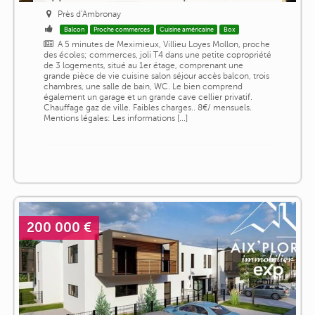
Près d'Ambronay
Balcon
Proche commerces
Cuisine américaine
Box
A 5 minutes de Meximieux, Villieu Loyes Mollon, proche
des écoles; commerces, joli T4 dans une petite copropriété
de 3 logements, situé au 1er étage, comprenant une
grande pièce de vie cuisine salon séjour accès balcon, trois
chambres, une salle de bain, WC. Le bien comprend
également un garage et un grande cave cellier privatif.
Chauffage gaz de ville. Faibles charges.. 8€/ mensuels.
Mentions légales: Les informations [...]
200 000 €