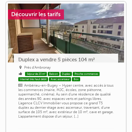
Découvrir les tarifs
Duplex a vendre 5 pièces 104 m²
Près d'Ambronay
Séjour de 23 m²
Balcon
Duplex
Proche commerces
Internet très haut débit
Avec ascenseur
Box
Ambérieu-en-Bugey – Hyper centre, avec accès à tous
les commerces (mairie, MJC, écoles, zone piétonne,
supermarché, cinéma). Au sein d'une résidence de qualité
des années 90, avec espaces verts et parkings libres.
L'agence CLCV Immobilier vous propose ce grand T5
duplex au dernier étage avec ascenseur, traversant, d'une
surface de 105 m², avec extérieur de 10 m², cave et garage.
L'appartement dispose d'un séjour, [...]