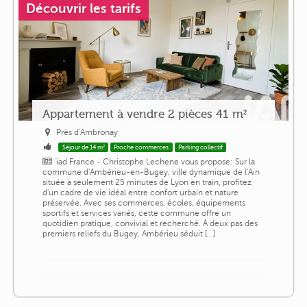
Découvrir les tarifs
Appartement à vendre 2 pièces 41 m²
Près d'Ambronay
Séjour de 14 m²
Proche commerces
Parking collectif
iad France - Christophe Lechene vous propose: Sur la
commune d'Ambérieu-en-Bugey, ville dynamique de l'Ain
située à seulement 25 minutes de Lyon en train, profitez
d'un cadre de vie idéal entre confort urbain et nature
préservée. Avec ses commerces, écoles, équipements
sportifs et services variés, cette commune offre un
quotidien pratique, convivial et recherché. À deux pas des
premiers reliefs du Bugey, Ambérieu séduit [...]