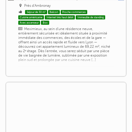
Près d'Ambronay
Séjour de 30 m²
Balcon
Proche commerces
Cuisine américaine
Internet très haut débit
Immeuble de standing
Avec ascenseur
Box
Meximieux, au sein d'une résidence neuve,
entièrement sécurisée et idéalement située à proximité
immédiate des commerces, des écoles et de la gare —
offrant ainsi un accès rapide et fluide vers Lyon —
découvrez cet appartement lumineux de 69,22 m², niché
au 2ᵉ étage. Dès l'entrée, vous serez séduit par une pièce
de vie baignée de lumière, sublimée par une exposition
plein sud et prolongée par une cuisine neuve [...]