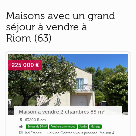
Maisons avec un grand
séjour à vendre à
Riom (63)
225 000 €
Maison a vendre 2 chambres 85 m²
63200 Riom
Séjour de 24 m²
Proche commerces
Jardin
Garage
iad France - Ludivine Contarin vous propose: Maison 4