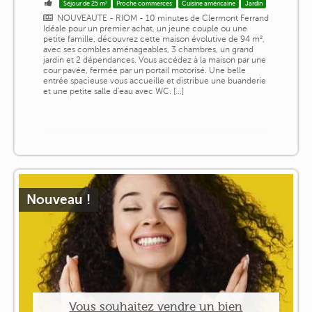
Séjour de 25 m²
Proche commerces
Cuisine américaine
Jardin
NOUVEAUTE - RIOM - 10 minutes de Clermont Ferrand
Idéale pour un premier achat, un jeune couple ou une
petite famille, découvrez cette maison évolutive de 94 m²,
avec ses combles aménageables, 3 chambres, un grand
jardin et 2 dépendances. Vous accédez à la maison par une
cour pavée, fermée par un portail motorisé. Une belle
entrée spacieuse vous accueille et distribue une buanderie
et une petite salle d'eau avec WC. [...]
Nouveau !
Vous souhaitez vendre un bien