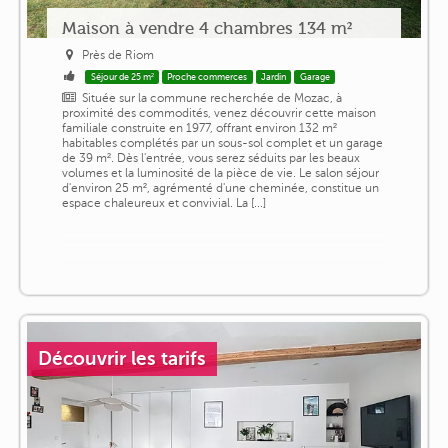
Maison à vendre 4 chambres 134 m²
Près de Riom
Séjour de 25 m²
Proche commerces
Jardin
Garage
Située sur la commune recherchée de Mozac, à
proximité des commodités, venez découvrir cette maison
familiale construite en 1977, offrant environ 132 m²
habitables complétés par un sous-sol complet et un garage
de 39 m². Dès l'entrée, vous serez séduits par les beaux
volumes et la luminosité de la pièce de vie. Le salon séjour
d'environ 25 m², agrémenté d'une cheminée, constitue un
espace chaleureux et convivial. La [...]
Découvrir les tarifs