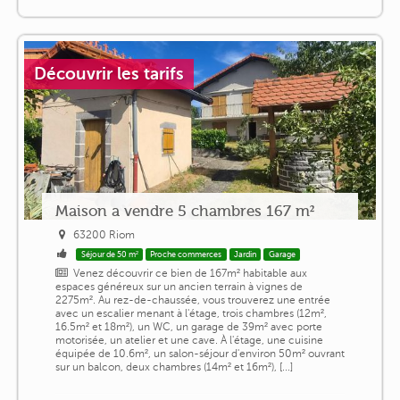
Découvrir les tarifs
Maison a vendre 5 chambres 167 m²
63200 Riom
Séjour de 50 m²
Proche commerces
Jardin
Garage
Venez découvrir ce bien de 167m² habitable aux
espaces généreux sur un ancien terrain à vignes de
2275m². Au rez-de-chaussée, vous trouverez une entrée
avec un escalier menant à l'étage, trois chambres (12m²,
16.5m² et 18m²), un WC, un garage de 39m² avec porte
motorisée, un atelier et une cave. À l'étage, une cuisine
équipée de 10.6m², un salon-séjour d'environ 50m² ouvrant
sur un balcon, deux chambres (14m² et 16m²), [...]