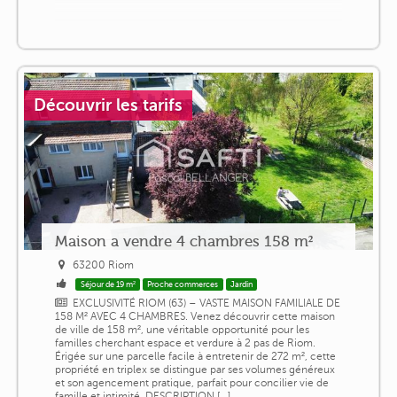
Découvrir les tarifs
Maison a vendre 4 chambres 158 m²
63200 Riom
Séjour de 19 m²
Proche commerces
Jardin
EXCLUSIVITÉ RIOM (63) – VASTE MAISON FAMILIALE DE
158 M² AVEC 4 CHAMBRES. Venez découvrir cette maison
de ville de 158 m², une véritable opportunité pour les
familles cherchant espace et verdure à 2 pas de Riom.
Érigée sur une parcelle facile à entretenir de 272 m², cette
propriété en triplex se distingue par ses volumes généreux
et son agencement pratique, parfait pour concilier vie de
famille et intimité. DESCRIPTION [...]