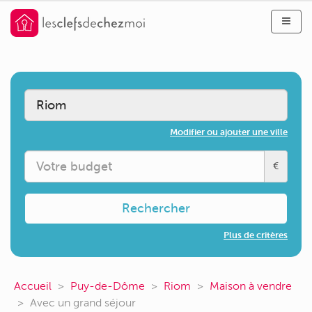
Modifier ou ajouter une ville
€
Rechercher
Plus de critères
Accueil
Puy-de-Dôme
Riom
Maison à vendre
Avec un grand séjour