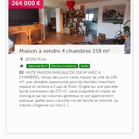
264 000 €
Maison à vendre 4 chambres 158 m²
63200 Riom
Séjour de 19 m²
Proche commerces
Jardin
VASTE MAISON FAMILIALE DE 158 M² AVEC 4
CHAMBRES. Venez découvrir cette maison de ville de 158
m², une véritable opportunité pour les familles cherchant
espace et verdure à 2 pas de Riom. Érigée sur une parcelle
facile à entretenir de 272 m², cette propriété en triplex se
distingue par ses volumes généreux et son agencement
pratique, parfait pour concilier vie de famille et intimité. La
maison s'organise sur trois [...]