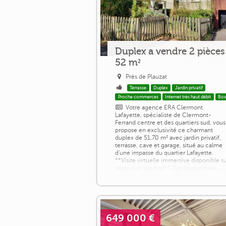
Duplex a vendre 2 pièces
52 m²
Près de Plauzat
Terrasse
Duplex
Jardin privatif
Proche commerces
Internet très haut débit
Bo
Votre agence ERA Clermont
Lafayette, spécialiste de Clermont-
Ferrand centre et des quartiers sud, vous
propose en exclusivité ce charmant
duplex de 51,70 m² avec jardin privatif,
terrasse, cave et garage, situé au calme
d'une impasse du quartier Lafayette.
**Visite virtuelle immersive disponible s
notre site Internet** Dès les premiers
instants, vous serez séduit par la
luminosité, les beaux volumes et le
cachet de [...]
649 000 €