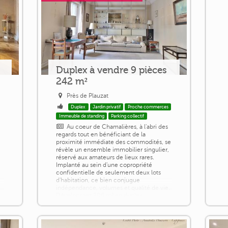
Duplex à vendre 9 pièces
242 m²
Près de Plauzat
Duplex
Jardin privatif
Proche commerces
Immeuble de standing
Parking collectif
Au coeur de Chamalières, à l'abri des
regards tout en bénéficiant de la
proximité immédiate des commodités, se
révèle un ensemble immobilier singulier,
réservé aux amateurs de lieux rares.
Implanté au sein d'une copropriété
confidentielle de seulement deux lots
d'habitation, ce bien conjugue
indépendance, volumes et qualité de vie.
Développant 206 m² en duplex,
l'appartement s'articule autour de deux
vastes pièces de [...]