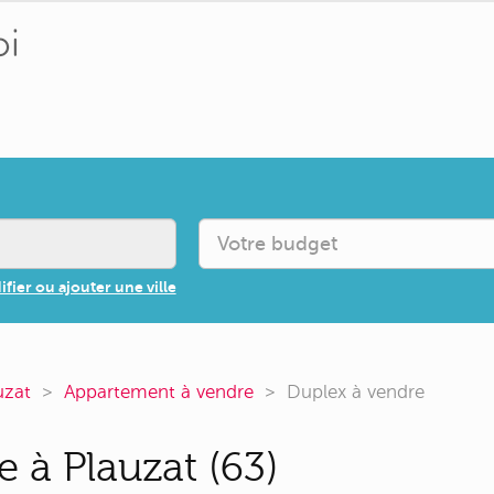
fier ou ajouter une ville
uzat
Appartement à vendre
Duplex à vendre
 à Plauzat (63)