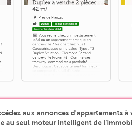
Duplex à vendre 2 pièces
42 m²
Près de Plauzat
Duplex
Proche commerces
Internet très haut débit
Vous recherchez un investissement
idéal ou un appartement pratique en
R
centre-ville ? Ne cherchez plus !
Caractéristiques principales : Type : T2
N
Duplex Situation : Clermont-Ferrand,
centre-ville Proximité : Commerces,
t
tramway, commodités à proximité
Description : Cet appartement lumineux
se compose d'un hall d'entrée
accueillant, d'une cuisine équipée avec
plaque de cuisson et réfrigérateur, d'un
séjour confortable, [...]
accédez aux annonces d'appartements à v
e au seul moteur intelligent de l'immobil