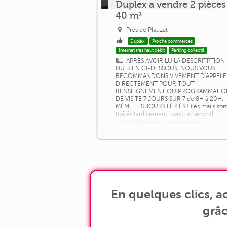
Duplex a vendre 2 pièces
40 m²
Près de Plauzat
Duplex
Proche commerces
Internet très haut débit
Parking collectif
APRÈS AVOIR LU LA DESCRITPTION
DU BIEN CI-DESSOUS, NOUS VOUS
RECOMMANDONS VIVEMENT D'APPELE
DIRECTEMENT POUR TOUT
RENSEIGNEMENT OU PROGRAMMATIO
DE VISITE 7 JOURS SUR 7 de 8H à 20H,
MÊME LES JOURS FÉRIÉS ! (les mails son
traités tardivement, dans un second
temps) Nous vous proposons une
nouvelle opportunité avec cet
appartement en duplex idéalement
située, au porte de l'agglomération.
L'appartement est au deuxième et [...]
En quelques clics, 
grâc