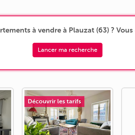
À 
principal d'une petite copropriété de
seulement 2 lots (un [...]
tements à vendre à Plauzat (63) ? Vous 
Lancer ma recherche
Découvrir les tarifs