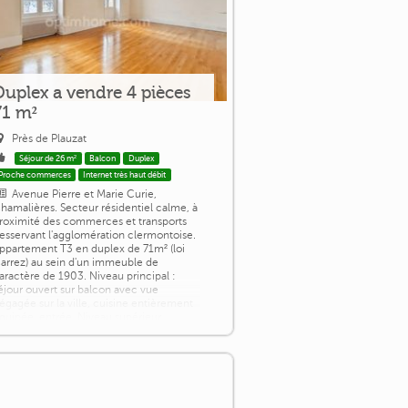
Duplex a vendre 4 pièces
71 m²
Près de Plauzat
Séjour de 26 m²
Balcon
Duplex
Proche commerces
Internet très haut débit
Avenue Pierre et Marie Curie,
hamalières. Secteur résidentiel calme, à
roximité des commerces et transports
esservant l'agglomération clermontoise.
ppartement T3 en duplex de 71m² (loi
arrez) au sein d'un immeuble de
aractère de 1903. Niveau principal :
éjour ouvert sur balcon avec vue
égagée sur la ville, cuisine entièrement
quipée, entrée. Niveau supérieur
duplex) : deux chambres avec parquet,
ureau de 6m² [...]