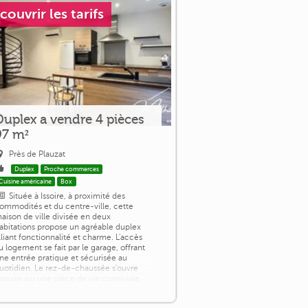
couvrir les tarifs
Duplex a vendre 4 pièces
97 m²
Près de Plauzat
Duplex
Proche commerces
Cuisine américaine
Box
Située à Issoire, à proximité des
ommodités et du centre-ville, cette
aison de ville divisée en deux
abitations propose un agréable duplex
lliant fonctionnalité et charme. L'accès
u logement se fait par le garage, offrant
ne entrée pratique et sécurisée au
uotidien. Le rez-de-chaussée s'ouvre
nsuite sur une pièce de vie conviviale
vec espace salon et cuisine ouverte,
omplétée par un WC et une buanderie.