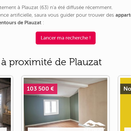
ement à Plauzat (63) n'a été diffusée récemment.
nce artificielle, saura vous guider pour trouver des
appart
lentours de Plauzat
:
Lancer ma recherche !
à proximité de Plauzat
103 500 €
No