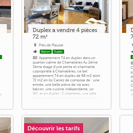
Duplex a vendre 4 pièces
72 m²
Près de Plauzat
Balcon
Duplex
x
Appartement T4 en duplex dans un
quartier calme de Chamalières Au 2ème
3ème étage d'une petite et charmante
C
copropriété à Chamalières, ce bel
p
appartement T4 en duplex de 88 m2 dont
d
72 m2 en loi Carrez de compose de : une
A
entrée, une belle pièce de vie avec
C
balcon, une cuisine indépendante, un
c
WC et en duplex, 3 chambres, une salle
ur
s
d'eau, une salle de bains et un autre WC.
d
Appartement lumineux, avec vue et sans
é
[...]
(
b
Découvrir les tarifs