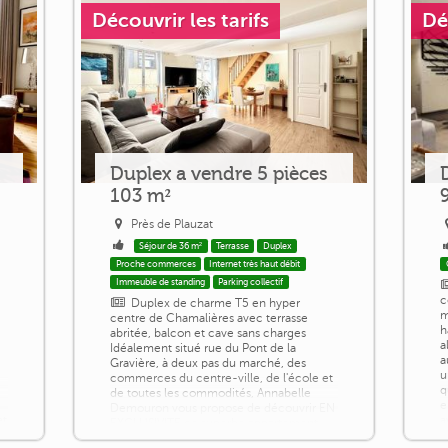
Découvrir les tarifs
Dé
Duplex a vendre 5 pièces
103 m²
Près de Plauzat
Séjour de 36 m²
Terrasse
Duplex
Proche commerces
Internet très haut débit
Immeuble de standing
Parking collectif
c
Duplex de charme T5 en hyper
m
centre de Chamalières avec terrasse
h
abritée, balcon et cave sans charges
a
Idéalement situé rue du Pont de la
a
Gravière, à deux pas du marché, des
u
commerces du centre-ville, de l'école et
q
de toutes les commodités, Annabelle
e
Demouron vous propose de découvrir EN
et
a
EXCLUSIVITE ce superbe appartement
c
duplex T5 de 102,67 m² en loi Carrez. Lot