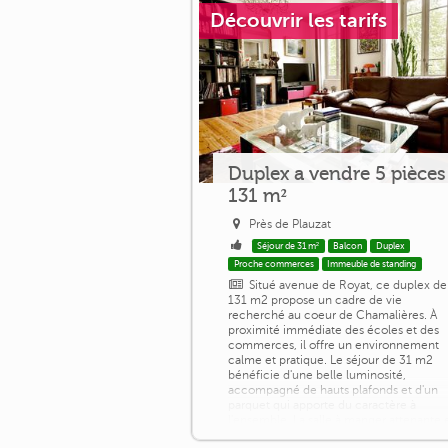
Découvrir les tarifs
Duplex a vendre 5 pièces
131 m²
Près de Plauzat
Séjour de 31 m²
Balcon
Duplex
Proche commerces
Immeuble de standing
Situé avenue de Royat, ce duplex de
131 m2 propose un cadre de vie
recherché au coeur de Chamalières. À
proximité immédiate des écoles et des
commerces, il offre un environnement
calme et pratique. Le séjour de 31 m2
bénéficie d'une belle luminosité,
accompagné de hauts plafonds et d'un
parquet qui apporte du caractère à
l'ensemble. La salle à manger attenante 
la cuisine moderne intégrée créent un