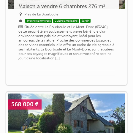
Maison a vendre 6 chambres 276 m²
Près de La Bourboule
Proche commerces
Cuisine américaine
Jardin
Située entre La Bourboule et Le Mont-Dore (63240),
cette propriété en soubassement pierre bénéficie d'un
environnement paisible et verdoyant, idéal pour les
amoureux de la nature. Proche des commerces locaux et
des services essentiels, elle offre un cadre de vie agréable à
ses habitants. La Bourboule et Le Mont-Dore, sont réputées
pour ses paysages magnifiques et son atmosphère sereine,
jouit d'une localisation [...]
568 000 €