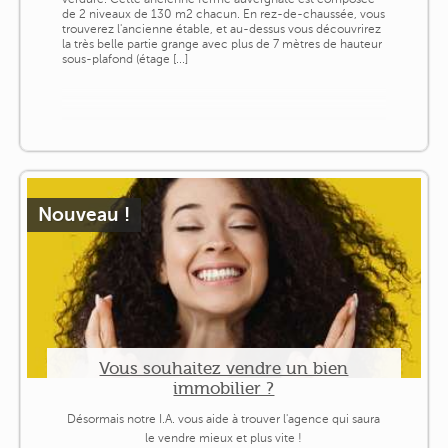
de 2 niveaux de 130 m2 chacun. En rez-de-chaussée, vous
trouverez l'ancienne étable, et au-dessus vous découvrirez
la très belle partie grange avec plus de 7 mètres de hauteur
sous-plafond (étage [...]
Nouveau !
Vous souhaitez vendre un bien
immobilier ?
Désormais notre I.A. vous aide à trouver l'agence qui saura
le vendre mieux et plus vite !