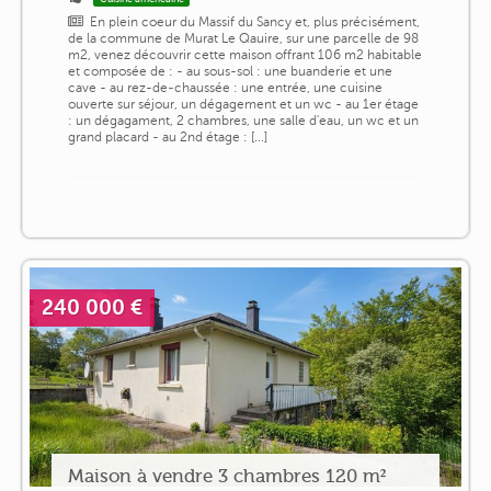
En plein coeur du Massif du Sancy et, plus précisément,
de la commune de Murat Le Qauire, sur une parcelle de 98
m2, venez découvrir cette maison offrant 106 m2 habitable
et composée de : - au sous-sol : une buanderie et une
cave - au rez-de-chaussée : une entrée, une cuisine
ouverte sur séjour, un dégagement et un wc - au 1er étage
: un dégagament, 2 chambres, une salle d'eau, un wc et un
grand placard - au 2nd étage : [...]
240 000 €
Maison à vendre 3 chambres 120 m²