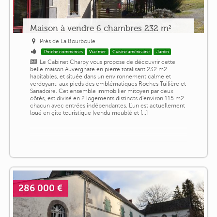
Maison à vendre 6 chambres 232 m²
Près de La Bourboule
Proche commerces
Vue mer
Cuisine américaine
Jardin
Le Cabinet Charpy vous propose de découvrir cette
belle maison Auvergnate en pierre totalisant 232 m2
habitables, et située dans un environnement calme et
verdoyant, aux pieds des emblématiques Roches Tuilière et
Sanadoire. Cet ensemble immobilier mitoyen par deux
côtés, est divisé en 2 logements distincts d'environ 115 m2
chacun avec entrées indépendantes. L'un est actuellement
loué en gîte touristique (vendu meublé et [...]
286 000 €