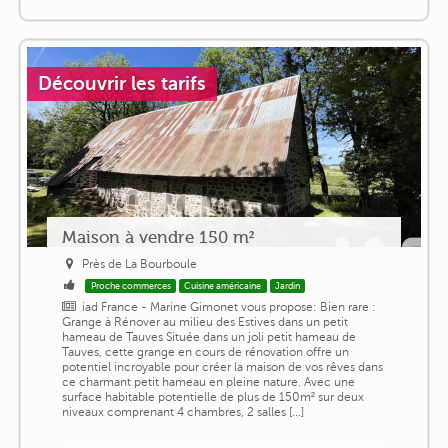
Découvrir les tarifs
Maison à vendre 150 m²
Près de La Bourboule
Proche commerces
Cuisine américaine
Jardin
iad France - Marine Gimonet vous propose: Bien rare :
Grange à Rénover au milieu des Estives dans un petit
hameau de Tauves Située dans un joli petit hameau de
Tauves, cette grange en cours de rénovation offre un
potentiel incroyable pour créer la maison de vos rêves dans
ce charmant petit hameau en pleine nature. Avec une
surface habitable potentielle de plus de 150m² sur deux
niveaux comprenant 4 chambres, 2 salles [...]