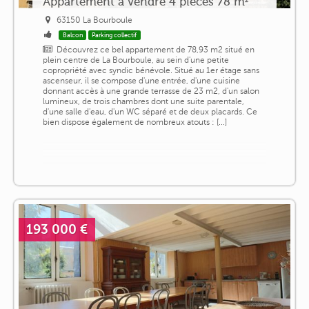
Appartement a vendre 4 pièces 78 m²
63150 La Bourboule
Balcon
Parking collectif
Découvrez ce bel appartement de 78,93 m2 situé en
plein centre de La Bourboule, au sein d'une petite
copropriété avec syndic bénévole. Situé au 1er étage sans
ascenseur, il se compose d'une entrée, d'une cuisine
donnant accès à une grande terrasse de 23 m2, d'un salon
lumineux, de trois chambres dont une suite parentale,
d'une salle d'eau, d'un WC séparé et de deux placards. Ce
bien dispose également de nombreux atouts : [...]
193 000 €