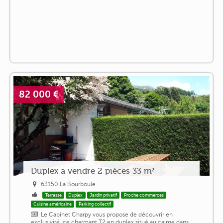
82 000 €
Duplex a vendre 2 pièces 33 m²
63150 La Bourboule
Terrasse
Duplex
Jardin privatif
Proche commerces
Cuisine américaine
Parking collectif
Le Cabinet Charpy vous propose de découvrir en
exclusivité, ce charmant T2 en duplex situé au calme dans