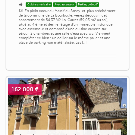
Cuisine américaine
Avec ascenseur
Parking collectif
En plein coeur du Massif du Sancy, et, plus précisément
de la commune de La Bourboule, venez découvrir cet
appartement de 54,37 M2 Loi Carrez (59,03 m2 au sol),
situé au 4 ème et dernier étage d'un immeuble historique
avec ascenseur et composé d'une cuisine ouverte sur
séjour, 2 chambres et une salle d'eau avec wc. Viennent
compléter ce bien : un cellier sur le même palier et une
place de parking non matérialisée. Les [...]
162 000 €