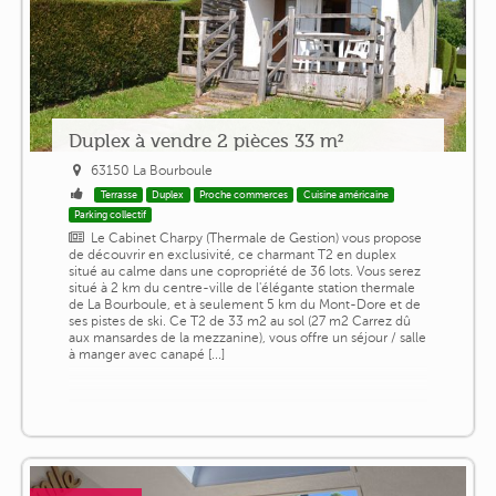
Duplex à vendre 2 pièces 33 m²
63150 La Bourboule
Terrasse
Duplex
Proche commerces
Cuisine américaine
Parking collectif
Le Cabinet Charpy (Thermale de Gestion) vous propose
de découvrir en exclusivité, ce charmant T2 en duplex
situé au calme dans une copropriété de 36 lots. Vous serez
situé à 2 km du centre-ville de l'élégante station thermale
de La Bourboule, et à seulement 5 km du Mont-Dore et de
ses pistes de ski. Ce T2 de 33 m2 au sol (27 m2 Carrez dû
aux mansardes de la mezzanine), vous offre un séjour / salle
à manger avec canapé [...]