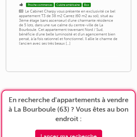
Proche commerces
Cuisine américaine
Box
Le Cabinet Charpy vous présente en exclusivité ce bel
appartement T3 de 38 m2 Carrez (60 m2 au sol), situé au
3ème étage (sans ascenseur) d'une charmante résidence
de 5 lots, dans une rue calme du centre-ville de La
Bourboule. Cet appartement traversant Nord / Sud,
bénéficie d'une belle luminosité et d'un agencement bien
pensé, à la fois rationnel et fonctionnel. Il allie le charme de
l'ancien avec ses très beaux [...]
En recherche d'appartements à vendre
à La Bourboule (63) ? Vous êtes au bon
endroit :
Lancer ma recherche