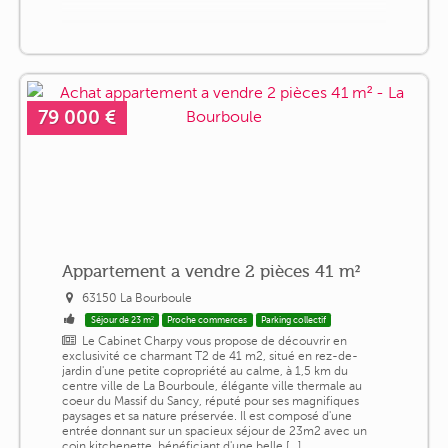
79 000 €
Appartement a vendre 2 pièces 41 m²
63150 La Bourboule
Séjour de 23 m²
Proche commerces
Parking collectif
Le Cabinet Charpy vous propose de découvrir en
exclusivité ce charmant T2 de 41 m2, situé en rez-de-
jardin d'une petite copropriété au calme, à 1,5 km du
centre ville de La Bourboule, élégante ville thermale au
coeur du Massif du Sancy, réputé pour ses magnifiques
paysages et sa nature préservée. Il est composé d'une
entrée donnant sur un spacieux séjour de 23m2 avec un
coin kitchenette, bénéficiant d'une belle [...]