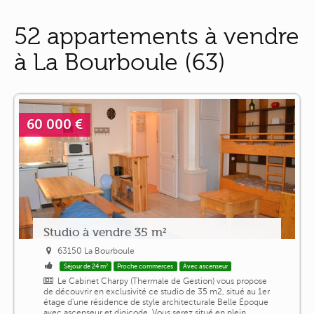
52 appartements à vendre
à La Bourboule (63)
60 000 €
Studio à vendre 35 m²
63150 La Bourboule
Séjour de 24 m²
Proche commerces
Avec ascenseur
Le Cabinet Charpy (Thermale de Gestion) vous propose
de découvrir en exclusivité ce studio de 35 m2, situé au 1er
étage d'une résidence de style architecturale Belle Époque
avec ascenseur et digicode. Vous serez situé en plein