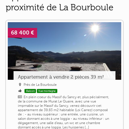
proximité de La Bourboule
68 400 €
Appartement à vendre 2 pièces 39 m²
Près de La Bourboule
Balcon
Vue montagne
En plein coeur du Massif du Sancy et, plus pécisément,
de la commune de Murat Le Quaire, avec une vue
imprnable sur le Massif du Sancy, venez découvrir cet
appartement de 39,83 m2 habitable (Loi Carrez) composé
de : - au niveau supérieur : une entrée, une cuisine, un
salon donnant accès à une loggia - au niveau inférieur : un
dégagement, une salle d'eau, un wc et une chambre
donnant accès à une loggia. Les huisseries [...]