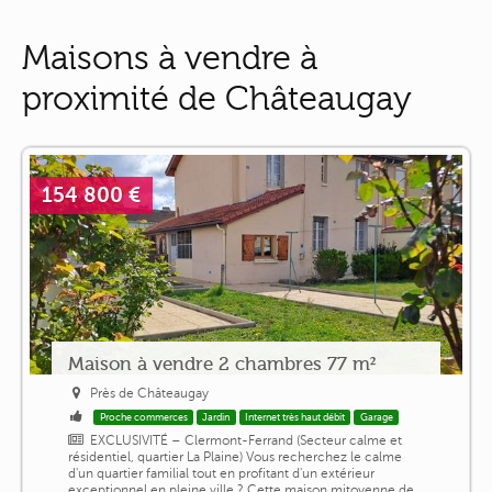
Maisons à vendre à
proximité de Châteaugay
154 800 €
Maison à vendre 2 chambres 77 m²
Près de Châteaugay
Proche commerces
Jardin
Internet très haut débit
Garage
EXCLUSIVITÉ – Clermont-Ferrand (Secteur calme et
résidentiel, quartier La Plaine) Vous recherchez le calme
d'un quartier familial tout en profitant d'un extérieur
exceptionnel en pleine ville ? Cette maison mitoyenne de