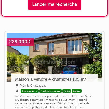
Lancer ma recherche
229 000 €
Maison à vendre 4 chambres 109 m²
Près de Châteaugay
Séjour de 27 m²
Proche commerces
Jardin
Garage
Vivre à Cébazat, aux portes de Clermont-Ferrand Située
à Cébazat, commune limitrophe de Clermont-Ferrand,
cette maison indépendante de 109 m² offre un cadre de
vie calme et pratique, idéal pour une famille primo-