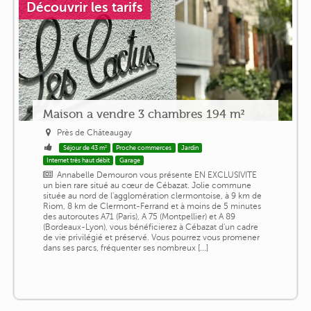
Découvrir les tarifs
Maison a vendre 3 chambres 194 m²
Près de Châteaugay
Séjour de 43 m²
Proche commerces
Jardin
Internet très haut débit
Garage
Annabelle Demouron vous présente EN EXCLUSIVITE
un bien rare situé au cœur de Cébazat. Jolie commune
située au nord de l'agglomération clermontoise, à 9 km de
Riom, 8 km de Clermont-Ferrand et à moins de 5 minutes
des autoroutes A71 (Paris), A 75 (Montpellier) et A 89
(Bordeaux-Lyon), vous bénéficierez à Cébazat d'un cadre
de vie privilégié et préservé. Vous pourrez vous promener
dans ses parcs, fréquenter ses nombreux [...]