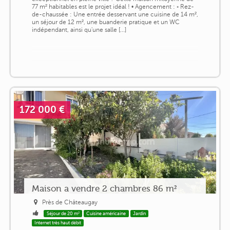
77 m² habitables est le projet idéal ! • Agencement : ◦ Rez-
de-chaussée : Une entrée desservant une cuisine de 14 m²,
un séjour de 12 m², une buanderie pratique et un WC
indépendant, ainsi qu'une salle [...]
172 000 €
Maison a vendre 2 chambres 86 m²
Près de Châteaugay
Séjour de 20 m²
Cuisine américaine
Jardin
Internet très haut débit