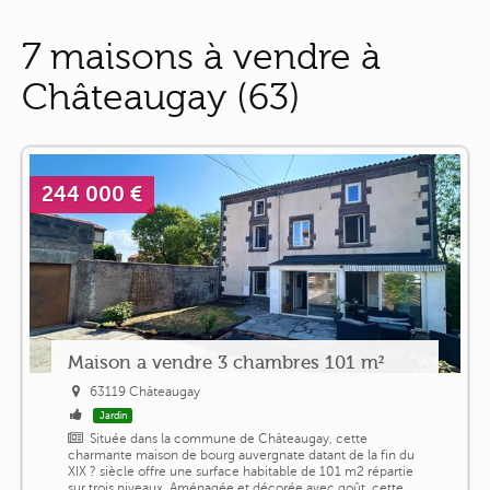
7 maisons à vendre à
Châteaugay (63)
244 000 €
Maison a vendre 3 chambres 101 m²
63119 Châteaugay
Jardin
Située dans la commune de Châteaugay, cette
charmante maison de bourg auvergnate datant de la fin du
XIX ? siècle offre une surface habitable de 101 m2 répartie
sur trois niveaux. Aménagée et décorée avec goût, cette