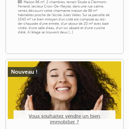
Maison 86 m², 2 chambres, terrain Située à Clermont-
Ferrand, secteur Croix-De-Neyrat, dans une rue calme,
venez découvrir cette charmante maison de 86 m²
habitables proche de l'école Jules Valles. Sur sa parcelle de
1043 m² ce bien mitoyen d'un coté est composé au rez-
de-chaussée d'une entrée, d'un séjour de 20 m² avec baie
vitrée, d'une salle d'eau, d'un wc séparé et d'une cuisine
d'été. A l'étage se trouvent deux [...]
Nouveau !
Vous souhaitez vendre un bien
immobilier ?