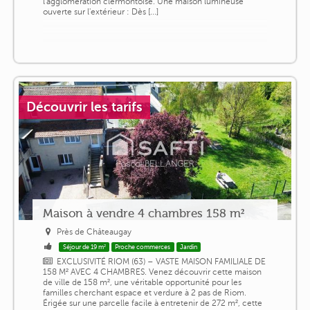
l'agglomération clermontoise. Une maison lumineuse
ouverte sur l'extérieur : Dès [...]
Découvrir les tarifs
Maison à vendre 4 chambres 158 m²
Près de Châteaugay
Séjour de 19 m²
Proche commerces
Jardin
EXCLUSIVITÉ RIOM (63) – VASTE MAISON FAMILIALE DE
158 M² AVEC 4 CHAMBRES. Venez découvrir cette maison
de ville de 158 m², une véritable opportunité pour les
familles cherchant espace et verdure à 2 pas de Riom.
Érigée sur une parcelle facile à entretenir de 272 m², cette