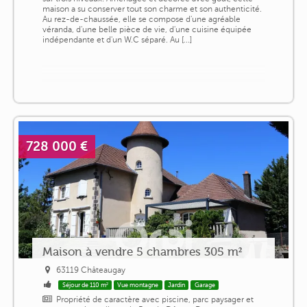
maison a su conserver tout son charme et son authenticité.
Au rez-de-chaussée, elle se compose d'une agréable
véranda, d'une belle pièce de vie, d'une cuisine équipée
indépendante et d'un W.C séparé. Au [...]
728 000 €
Maison à vendre 5 chambres 305 m²
63119 Châteaugay
Séjour de 110 m²
Vue montagne
Jardin
Garage
Propriété de caractère avec piscine, parc paysager et