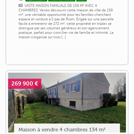
VASTE MAISON FAMILIALE DE 158 M² AVEC 4
CHAMBRES. Venez découvrir cette maison de ville de 158
m², une véritable opportunité pour les familles cherchant
espace et verdure à 2 pas de Riom. Érigée sur une parcelle
facile à entretenir de 272 m², cette propriété en triplex se
distingue par ses volumes généreux et son agencement
pratique, parfait pour concilier vie de famille et intimité. La
maison s'organise sur trois [...]
269 900 €
Maison à vendre 4 chambres 134 m²