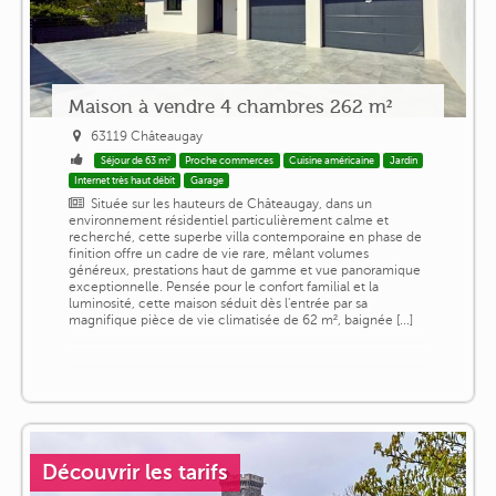
Maison à vendre 4 chambres 262 m²
63119 Châteaugay
Séjour de 63 m²
Proche commerces
Cuisine américaine
Jardin
Internet très haut débit
Garage
Située sur les hauteurs de Châteaugay, dans un
environnement résidentiel particulièrement calme et
recherché, cette superbe villa contemporaine en phase de
finition offre un cadre de vie rare, mêlant volumes
généreux, prestations haut de gamme et vue panoramique
exceptionnelle. Pensée pour le confort familial et la
luminosité, cette maison séduit dès l'entrée par sa
magnifique pièce de vie climatisée de 62 m², baignée [...]
Découvrir les tarifs