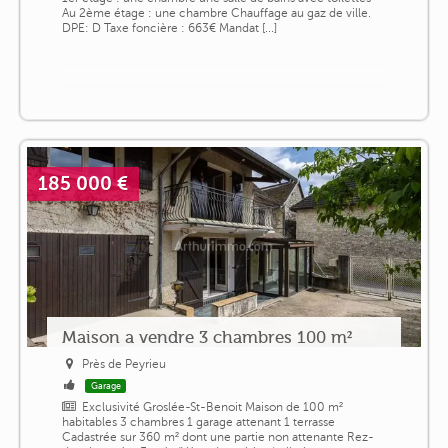
Au 2ème étage : une chambre Chauffage au gaz de ville.
DPE: D Taxe foncière : 663€ Mandat [...]
185 000 €
Maison a vendre 3 chambres 100 m²
Près de Peyrieu
Garage
Exclusivité Groslée-St-Benoit Maison de 100 m²
habitables 3 chambres 1 garage attenant 1 terrasse
Cadastrée sur 360 m² dont une partie non attenante Rez-