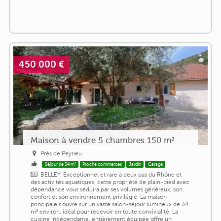
450 000 €
Maison à vendre 5 chambres 150 m²
Près de Peyrieu
Séjour de 34 m²
Proche commerces
Jardin
Garage
BELLEY. Exceptionnel et rare à deux pas du Rhône et
des activités aquatiques, cette propriété de plain-pied avec
dépendance vous séduira par ses volumes généreux, son
confort et son environnement privilégié. La maison
principale s'ouvre sur un vaste salon-séjour lumineux de 34
m² environ, idéal pour recevoir en toute convivialité. La
cuisine indépendante, entièrement équipée offre un