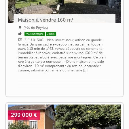
Maison à vendre 160 m²
Près de Peyrieu
Vue montagne
Jardin
IZIEU 01300 - Idéal investisseur, artisan ou grande
famille Dans un cadre exceptionnel, au calme, tout en
étant à 15 min de l'A43, venez découvrir ce tènement
immobilier à rénover, cadastré sur environ 1300 m² de
terrain plat et arboré avec belle vue montagnes. Ce bien
rare à la vente est composé : - D'une maison principale
d'environ 110 m² comprenant : Au rez-de-chaussée :
cuisine, salon/séjour, arrière cuisine, salle [...]
299 000 €