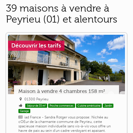
39 maisons à vendre à
Peyrieu (01) et alentours
Découvrir les tarifs
Maison à vendre 4 chambres 158 m²
01300 Peyrieu
Séjour de 35 m²
Proche commerces
Cuisine américaine
Jardin
Garage
iad France - Sandra Rotger vous propose: Nichée au
cOEur de la charmante commune de Peyrieu, cette
spacieuse maison individuelle sans vis-à-vis vous offre un
havre de paix au sein d'un cadre verdoyant et apaisant.