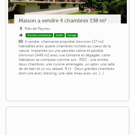
Maison a vendre 4 chambres 138 m²
Près de Peyrieu
Proche commerces
Jardin
Garage
A vendre, charmante propriété d'environ 137 m2
habitables avec quatre chambres nichées au coeur de la
nature. Implantée sur une parcelle calme et paisible
d'environ 2449 m2 avec vue lointaine et dégagée, cette
habitation se compose comme suit : RDC : une entrée,
deux chambres, une cuisine aménagée, un salon, une salle
de de bain et un wc séparé. R+1 : Deux grandes chambres
dont une avec dressing, une salle d'eau avec wc. [...]