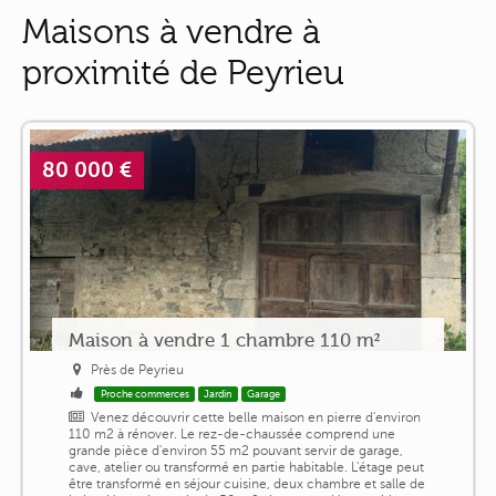
Maisons à vendre à
proximité de Peyrieu
80 000 €
Maison à vendre 1 chambre 110 m²
Près de Peyrieu
Proche commerces
Jardin
Garage
Venez découvrir cette belle maison en pierre d'environ
110 m2 à rénover. Le rez-de-chaussée comprend une
grande pièce d'environ 55 m2 pouvant servir de garage,
cave, atelier ou transformé en partie habitable. L'étage peut
être transformé en séjour cuisine, deux chambre et salle de