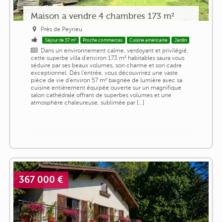
Maison a vendre 4 chambres 173 m²
Près de Peyrieu
Séjour de 57 m²
Proche commerces
Cuisine américaine
Jardin
Dans un environnement calme, verdoyant et privilégié,
cette superbe villa d'environ 173 m² habitables saura vous
séduire par ses beaux volumes, son charme et son cadre
exceptionnel. Dès l'entrée, vous découvrirez une vaste
pièce de vie d'environ 57 m² baignée de lumière avec sa
cuisine entièrement équipée ouverte sur un magnifique
salon cathédrale offrant de superbes volumes et une
atmosphère chaleureuse, sublimée par [...]
367 000 €