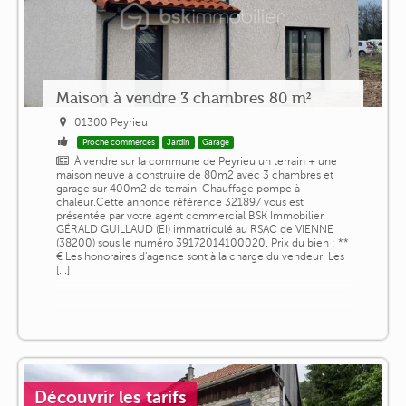
Maison à vendre 3 chambres 80 m²
01300 Peyrieu
Proche commerces
Jardin
Garage
À vendre sur la commune de Peyrieu un terrain + une
maison neuve à construire de 80m2 avec 3 chambres et
garage sur 400m2 de terrain. Chauffage pompe à
chaleur.Cette annonce référence 321897 vous est
présentée par votre agent commercial BSK Immobilier
GÉRALD GUILLAUD (EI) immatriculé au RSAC de VIENNE
(38200) sous le numéro 39172014100020. Prix du bien : **
€ Les honoraires d'agence sont à la charge du vendeur. Les
[...]
Découvrir les tarifs