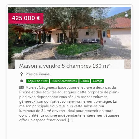
425 000 €
Maison a vendre 5 chambres 150 m²
Près de Peyrieu
Séjour de 34 m²
Proche commerces
Jardin
Garage
Murs et Gélignieux Exceptionnel et rare à deux pas du
Rhône et des activités aquatiques, cette propriété de plain-
pied avec dépendance vous séduira par ses volumes
généreux, son confort et son environnement privilégié. La
maison principale s'ouvre sur un vaste salon-séjour
lumineux de 34 m² environ, idéal pour recevoir en toute
convivialité. La cuisine indépendante, entièrement équipée
offre un espace fonctionnel. [...]