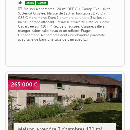
Jardin
Garage
Maison 4 chambres 120 m² DPE C + Garage Exclusivité
St Benoit Groslée, Maison de 120 m² habitables DPE C /
GES C 4 chambres Dont 1 chambre parentale 3 salles de
bains 1 garage attenant 1 terrasse couverte 1 atelier + cave
Cadastrée sur 410 m² Rez de chaussée: Cuisine, salle à
manger, salon, salle d'eau et un toilette. Etage:
Dégagement, 4 chambres dont une chambre parentale
avec salle de bain, une salle de bain avec [...]
265 000 €
Maison a vendre 3 chambres 130 m²