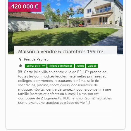
420 000 €
Maison a vendre 6 chambres 199 m²
Près de Peyrieu
Séjour de 44 m²
Proche commerces
Jardin
Garage
Cette jolie villa en centre ville de BELLEY proche de
toutes les commodités (écoles maternelles primaires et
collèges, commerces, restaurants, cinéma, salle de
spectacles, piscine, sports divers, conservatoire de
musique, hôpital, centre de santé...), pourra convenir à une
famille (parents et enfants ou autres). La maison est
composée de 2 logements: RDC: environ 96m2 habitables
comprenant une spacieuses pièces de vie [...]