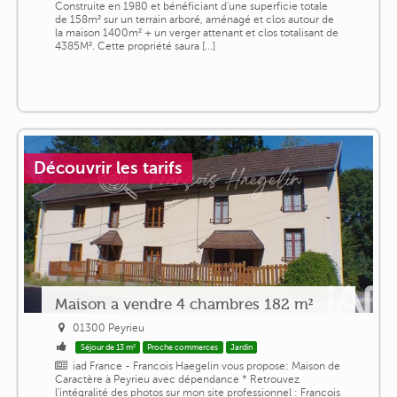
Construite en 1980 et bénéficiant d'une superficie totale
de 158m² sur un terrain arboré, aménagé et clos autour de
la maison 1400m² + un verger attenant et clos totalisant de
4385M². Cette propriété saura [...]
Découvrir les tarifs
Maison a vendre 4 chambres 182 m²
01300 Peyrieu
Séjour de 13 m²
Proche commerces
Jardin
iad France - Francois Haegelin vous propose: Maison de
Caractère à Peyrieu avec dépendance * Retrouvez
l'intégralité des photos sur mon site professionnel : Francois