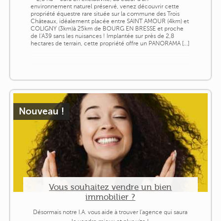
environnement naturel préservé, venez découvrir cette
propriété équestre rare située sur la commune des Trois
Châteaux, idéalement placée entre SAINT AMOUR (4km) et
COLIGNY (3km)à 25km de BOURG EN BRESSE et proche
de l'A39 sans les nuisances ! Implantée sur près de 2,8
hectares de terrain, cette propriété offre un PANORAMA [...]
Nouveau !
Vous souhaitez vendre un bien
immobilier ?
Désormais notre I.A. vous aide à trouver l'agence qui saura