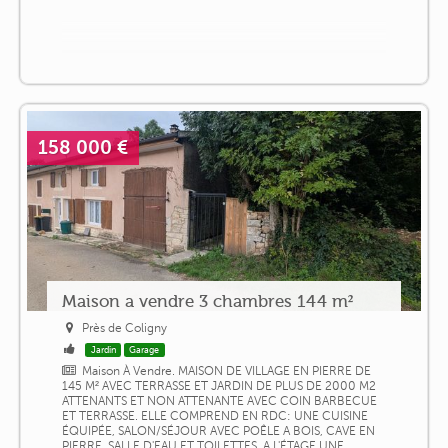
158 000 €
Maison a vendre 3 chambres 144 m²
Près de Coligny
Jardin
Garage
Maison À Vendre. MAISON DE VILLAGE EN PIERRE DE
145 M² AVEC TERRASSE ET JARDIN DE PLUS DE 2000 M2
ATTENANTS ET NON ATTENANTE AVEC COIN BARBECUE
ET TERRASSE. ELLE COMPREND EN RDC: UNE CUISINE
ÉQUIPÉE, SALON/SÉJOUR AVEC POÊLE A BOIS, CAVE EN
PIERRE. SALLE D'EAU ET TOILETTES. A L'ÉTAGE UNE