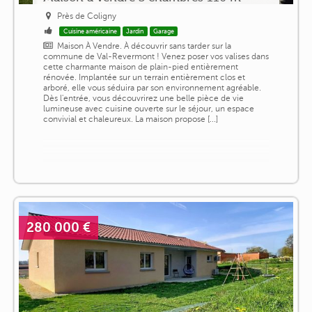
Près de Coligny
Cuisine américaine
Jardin
Garage
Maison À Vendre. À découvrir sans tarder sur la
commune de Val-Revermont ! Venez poser vos valises dans
cette charmante maison de plain-pied entièrement
rénovée. Implantée sur un terrain entièrement clos et
arboré, elle vous séduira par son environnement agréable.
Dès l'entrée, vous découvrirez une belle pièce de vie
lumineuse avec cuisine ouverte sur le séjour, un espace
convivial et chaleureux. La maison propose [...]
280 000 €