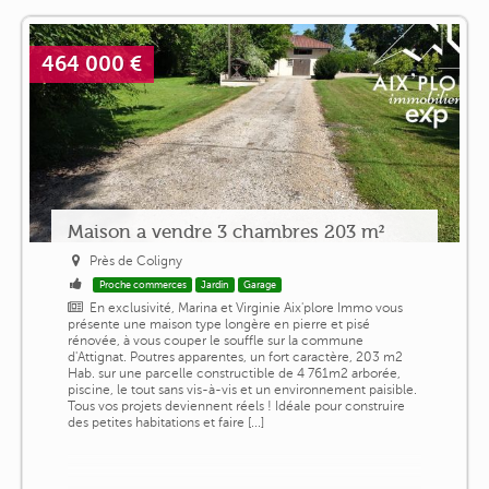
464 000 €
Maison a vendre 3 chambres 203 m²
Près de Coligny
Proche commerces
Jardin
Garage
En exclusivité, Marina et Virginie Aix'plore Immo vous
présente une maison type longère en pierre et pisé
rénovée, à vous couper le souffle sur la commune
d'Attignat. Poutres apparentes, un fort caractère, 203 m2
Hab. sur une parcelle constructible de 4 761m2 arborée,
piscine, le tout sans vis-à-vis et un environnement paisible.
Tous vos projets deviennent réels ! Idéale pour construire
des petites habitations et faire [...]