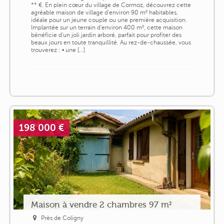
** €. En plein cœur du village de Cormoz, découvrez cette
agréable maison de village d'environ 90 m² habitables,
idéale pour un jeune couple ou une première acquisition.
Implantée sur un terrain d'environ 400 m², cette maison
bénéficie d'un joli jardin arboré, parfait pour profiter des
beaux jours en toute tranquillité. Au rez-de-chaussée, vous
trouverez : • une [...]
198 000 €
Maison à vendre 2 chambres 97 m²
Près de Coligny