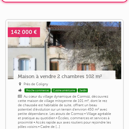
142 000 €
Maison à vendre 2 chambres 102 m²
Près de Coligny
Proche commerces
Cuisine américaine
Jardin
Au cœur du village dynamique de Cormoz, découvrez
cette maison de village mitoyenne de 101 m², dont le rez
de chaussée est habitable de suite, offrant un beau
potentiel d'évolution sur un terrain d'environ 450 m² avec
petite dépendance. Les atouts de Cormoz • Village agréable
et pratique au quotidien • Écoles, commerces et services à
proximité • Accès rapide aux axes routiers pour rejoindre les
pôles voisins • Cadre de [...]