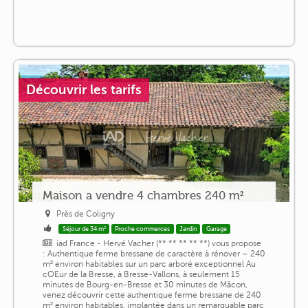
Découvrir les tarifs
Maison a vendre 4 chambres 240 m²
Près de Coligny
Séjour de 34 m²
Proche commerces
Jardin
Garage
iad France - Hervé Vacher (** ** ** ** **) vous propose
: Authentique ferme bressane de caractère à rénover – 240
m² environ habitables sur un parc arboré exceptionnel Au
cOEur de la Bresse, à Bresse-Vallons, à seulement 15
minutes de Bourg-en-Bresse et 30 minutes de Mâcon,
venez découvrir cette authentique ferme bressane de 240
m² environ habitables, implantée dans un remarquable parc