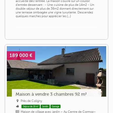
accueille dès l'entrée. La maison s'ouvre sur un couloir
d'entrée desservant : - Une cuisine de plus de 14m2 - Un
double-séjour de plus de 36m2 donnant directement sur
une terrasse ombragée une vigne luxuriante. Descendez
quelques marches pour apprécier les [...]
189 000 €
Maison à vendre 3 chambres 92 m²
Près de Coligny
Séjour de 19 m²
Jardin
Garage
Maison de village avec jardin – Au Centre de Cormoz–