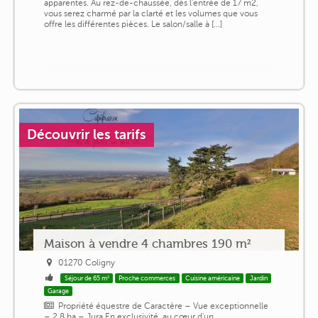
apparentes. Au rez-de-chaussée, dès l'entrée de 17 m2,
vous serez charmé par la clarté et les volumes que vous
offre les différentes pièces. Le salon/salle à [...]
Découvrir les tarifs
Maison à vendre 4 chambres 190 m²
01270 Coligny
Séjour de 65 m²
Proche commerces
Cuisine américaine
Jardin
Garage
Propriété équestre de Caractère – Vue exceptionnelle
– 2,8 ha – Jura En exclusivité, au cœur d'un