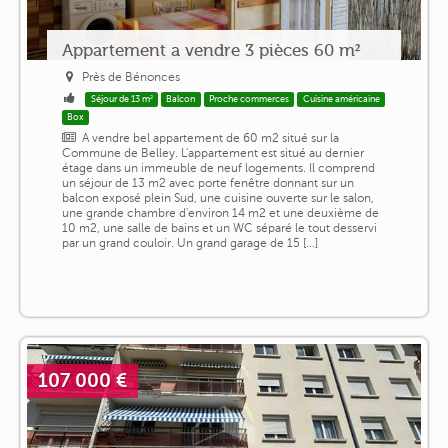
Appartement a vendre 3 pièces 60 m²
Près de Bénonces
Séjour de 13 m²
Balcon
Proche commerces
Cuisine américaine
Box
A vendre bel appartement de 60 m2 situé sur la
Commune de Belley. L'appartement est situé au dernier
étage dans un immeuble de neuf logements. Il comprend
un séjour de 13 m2 avec porte fenêtre donnant sur un
balcon exposé plein Sud, une cuisine ouverte sur le salon,
une grande chambre d'environ 14 m2 et une deuxième de
10 m2, une salle de bains et un WC séparé le tout desservi
par un grand couloir. Un grand garage de 15 [...]
107 000 €