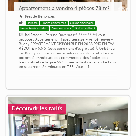
Appartement a vendre 4 pièces 78 m²
Près de Bénonces
Terrasse
Proche commerces
Cuisine américaine
Immeuble de standing
Avec ascenseur
Parking collectif
iad France - Perrine Davenas (** ** ** ** **) vous
propose : Appartement T4 avec terrasse – Ambérieu-en-
Bugey APPARTEMENT DISPONIBLE EN 2028 PRIX EN TVA
RÉDUITE À 5,5 % (sous conditions d'éligibilité). À Ambérieu-
en-Bugey, découvrez une résidence idéalement située à
proximité immédiate des commerces, des écoles, des
transports et de la gare SNCF, permettant de rejoindre Lyon
en seulement 24 minutes en TER. Vous [...]
Découvrir les tarifs