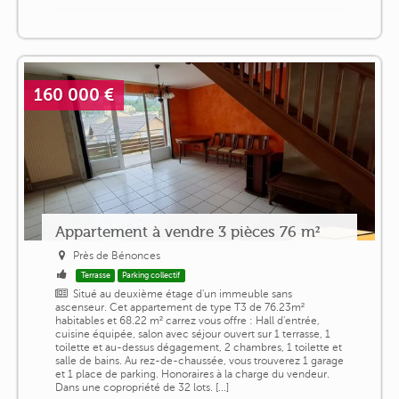
160 000 €
Appartement à vendre 3 pièces 76 m²
Près de Bénonces
Terrasse
Parking collectif
Situé au deuxième étage d'un immeuble sans
ascenseur. Cet appartement de type T3 de 76.23m²
habitables et 68.22 m² carrez vous offre : Hall d'entrée,
cuisine équipée, salon avec séjour ouvert sur 1 terrasse, 1
toilette et au-dessus dégagement, 2 chambres, 1 toilette et
salle de bains. Au rez-de-chaussée, vous trouverez 1 garage
et 1 place de parking. Honoraires à la charge du vendeur.
Dans une copropriété de 32 lots. [...]