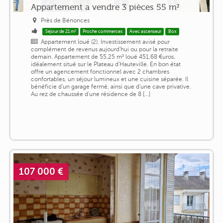
Appartement a vendre 3 pièces 55 m²
Près de Bénonces
Séjour de 21 m²
Proche commerces
Avec ascenseur
Box
Appartement loué (2). Investissement avisé pour
complément de revenus aujourd'hui ou pour la retraite
demain. Appartement de 55,25 m² loué 451,68 €uros,
idéalement situé sur le Plateau d'Hauteville. En bon état
offre un agencement fonctionnel avec 2 chambres
confortables, un séjour lumineux et une cuisine séparée. Il
bénéficie d'un garage fermé, ainsi que d'une cave privative.
Au rez de chaussée d'une résidence de 8 [...]
107 000 €