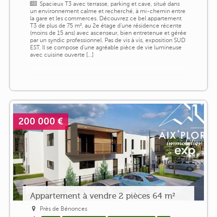
Spacieux T3 avec terrasse, parking et cave, situé dans
un environnement calme et recherché, à mi-chemin entre
la gare et les commerces. Découvrez ce bel appartement
T3 de plus de 75 m², au 2e étage d'une résidence récente
(moins de 15 ans) avec ascenseur, bien entretenue et gérée
par un syndic professionnel. Pas de vis à vis, exposition SUD
EST. Il se compose d'une agréable pièce de vie lumineuse
avec cuisine ouverte [...]
200 000 €
Appartement à vendre 2 pièces 64 m²
Près de Bénonces