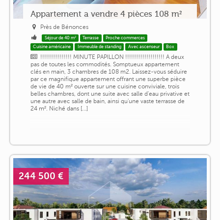
Appartement a vendre 4 pièces 108 m²
Près de Bénonces
Séjour de 40 m²
Terrasse
Proche commerces
Cuisine américaine
Immeuble de standing
Avec ascenseur
Box
!!!!!!!!!!!!!!!! MINUTE PAPILLON !!!!!!!!!!!!!!!!!!!! A deux
pas de toutes les commodités. Somptueux appartement
clés en main, 3 chambres de 108 m2. Laissez-vous séduire
par ce magnifique appartement offrant une superbe pièce
de vie de 40 m² ouverte sur une cuisine conviviale, trois
belles chambres, dont une suite avec salle d'eau privative et
une autre avec salle de bain, ainsi qu'une vaste terrasse de
24 m². Niché dans [...]
244 500 €