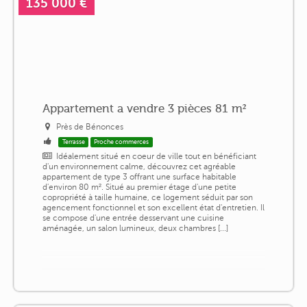
135 000 €
Appartement a vendre 3 pièces 81 m²
Près de Bénonces
Terrasse
Proche commerces
Idéalement situé en coeur de ville tout en bénéficiant
d'un environnement calme, découvrez cet agréable
appartement de type 3 offrant une surface habitable
d'environ 80 m². Situé au premier étage d'une petite
copropriété à taille humaine, ce logement séduit par son
agencement fonctionnel et son excellent état d'entretien. Il
se compose d'une entrée desservant une cuisine
aménagée, un salon lumineux, deux chambres [...]