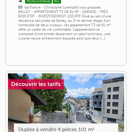
Proche commerces
Box
iad France - Christophe Lorenzelli vous propose:
BELLEY - APPARTEMENT T3 DE 61 M² - GARAGE - TRÈS
BON ÉTAT - INVESTISSEMENT LOCATIF Situé au sein d'une
résidence sécurisée de Belley, au 2ᵉ et dernier étage d'un
immeuble de deux niveaux, cet appartement T3 de 61 m²
offre un cadre de vie confortable. L'appartement se
compose d'une entrée desservant un salon lumineux, une
cuisine neuve entièrement équipée ainsi que deux [...]
Découvrir les tarifs
Duplex à vendre 4 pièces 101 m²