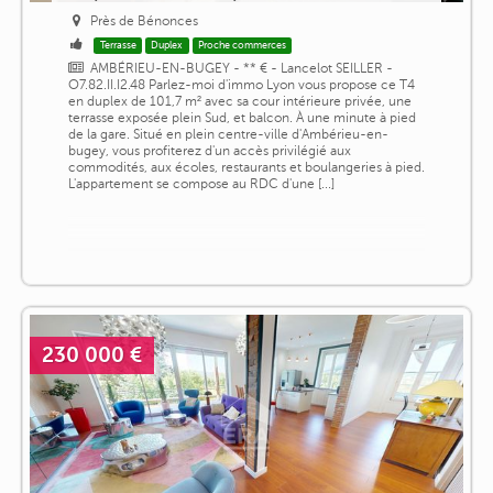
Près de Bénonces
Terrasse
Duplex
Proche commerces
AMBÉRIEU-EN-BUGEY - ** € - Lancelot SEILLER -
O7.82.II.I2.48 Parlez-moi d'immo Lyon vous propose ce T4
en duplex de 101,7 m² avec sa cour intérieure privée, une
terrasse exposée plein Sud, et balcon. À une minute à pied
de la gare. Situé en plein centre-ville d'Ambérieu-en-
bugey, vous profiterez d'un accès privilégié aux
commodités, aux écoles, restaurants et boulangeries à pied.
L'appartement se compose au RDC d'une [...]
230 000 €