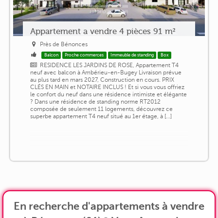
Appartement a vendre 4 pièces 91 m²
Près de Bénonces
Balcon
Proche commerces
Immeuble de standing
Box
RESIDENCE LES JARDINS DE ROSE, Appartement T4
neuf avec balcon à Ambérieu-en-Bugey Livraison prévue
au plus tard en mars 2027, Construction en cours. PRIX
CLÉS EN MAIN et NOTAIRE INCLUS ! Et si vous vous offriez
le confort du neuf dans une résidence intimiste et élégante
? Dans une résidence de standing norme RT2012
composée de seulement 11 logements, découvrez ce
superbe appartement T4 neuf situé au 1er étage, à [...]
En recherche d'appartements à vendre