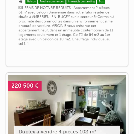
Balcon
Proche commerces
Immeuble de standing
Box
FRAIS DE NOTAIRE REDUITS ! Appartement 2 pièces
61m² avec balcon Bienvenue dans votre futur résidence
située à AMBERIEU-EN-BUGEY sur le secteur St Germain à
proximité des commodités dans un environnement calme
entouré de verdure. VIRGINIE vous présente cet
appartement neuf, dans un immeuble contemporain de 11
logements seulement et 1 étage. Ce T2 de 64 m2 au 1er
étage avec un balcon de 10 m2. Chauffage individuel au
sol [...]
220 500 €
Duplex a vendre 4 pièces 102 m²