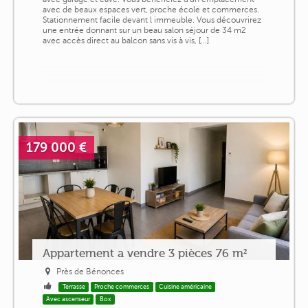
avec de beaux espaces vert, proche école et commerces.
Stationnement facile devant l immeuble. Vous découvrirez
une entrée donnant sur un beau salon séjour de 34 m2
avec accès direct au balcon sans vis à vis, [...]
179 000 €
Appartement a vendre 3 pièces 76 m²
Près de Bénonces
Terrasse
Proche commerces
Cuisine américaine
Avec ascenseur
Box