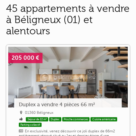
45 appartements à vendre
à Béligneux (01) et
alentours
205 000 €
Duplex a vendre 4 pièces 66 m²
01360 Béligneux
Séjour de 22 m²
Duplex
Proche commerces
Cuisine américaine
Parking collectif
En exclusivité, venez découvrir ce joli duplex de 66m2
entièrement rénové situé au 1er et dernier étage d'une