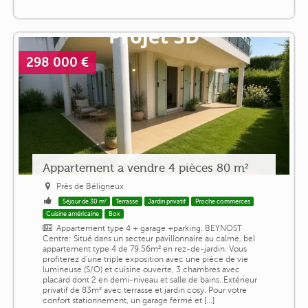
298 000 €
Appartement a vendre 4 pièces 80 m²
Près de Béligneux
Séjour de 30 m²
Terrasse
Jardin privatif
Proche commerces
Cuisine américaine
Box
Appartement type 4 + garage +parking. BEYNOST
Centre: Situé dans un secteur pavillonnaire au calme, bel
appartement type 4 de 79,56m² en rez-de-jardin. Vous
profiterez d'une triple exposition avec une pièce de vie
lumineuse (S/O) et cuisine ouverte, 3 chambres avec
placard dont 2 en demi-niveau et salle de bains. Extérieur
privatif de 83m² avec terrasse et jardin cosy. Pour votre
confort stationnement, un garage fermé et [...]