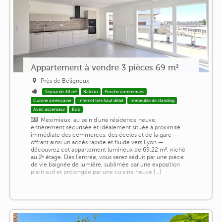
Appartement à vendre 3 pièces 69 m²
Près de Béligneux
Séjour de 30 m²
Balcon
Proche commerces
Cuisine américaine
Internet très haut débit
Immeuble de standing
Avec ascenseur
Box
Meximieux, au sein d'une résidence neuve,
entièrement sécurisée et idéalement située à proximité
immédiate des commerces, des écoles et de la gare —
offrant ainsi un accès rapide et fluide vers Lyon —
découvrez cet appartement lumineux de 69,22 m², niché
au 2ᵉ étage. Dès l'entrée, vous serez séduit par une pièce
de vie baignée de lumière, sublimée par une exposition
plein sud et prolongée par une cuisine neuve [...]