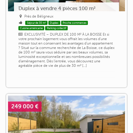
Duplex à vendre 4 pièces 100 m²
Près de Béligneux
Séjour de 30 m²
Duplex
Proche commerces
Cuisine américaine
Parking collectif
EXCLUSIVITÉ – DUPLEX DE 100 M² À LA BOISSE Et si
votre prochain logement vous offrait les volumes d'une
maison tout en conservant les avantages d'un appartement
? Situé sur la commune recherchée de La Boisse, ce duplex
de 100 m² saura vous séduire par ses beaux volumes, sa
luminosité exceptionnelle et ses nombreuses possibilités
d'aménagement. Dès l'entrée, vous découvrez une
agréable pièce de vie de plus de 30 m² [...]
249 000 €