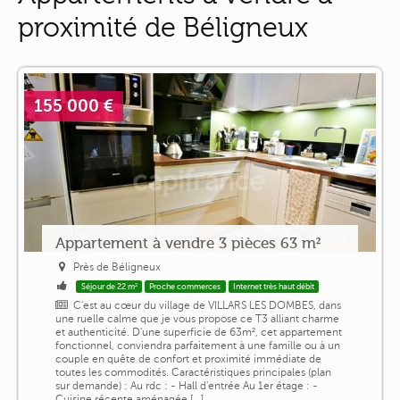
proximité de Béligneux
155 000 €
Appartement à vendre 3 pièces 63 m²
Près de Béligneux
Séjour de 22 m²
Proche commerces
Internet très haut débit
C'est au cœur du village de VILLARS LES DOMBES, dans
une ruelle calme que je vous propose ce T3 alliant charme
et authenticité. D'une superficie de 63m², cet appartement
fonctionnel, conviendra parfaitement à une famille ou à un
couple en quête de confort et proximité immédiate de
toutes les commodités. Caractéristiques principales (plan
sur demande) : Au rdc : - Hall d'entrée Au 1er étage : -
Cuisine récente aménagée [...]