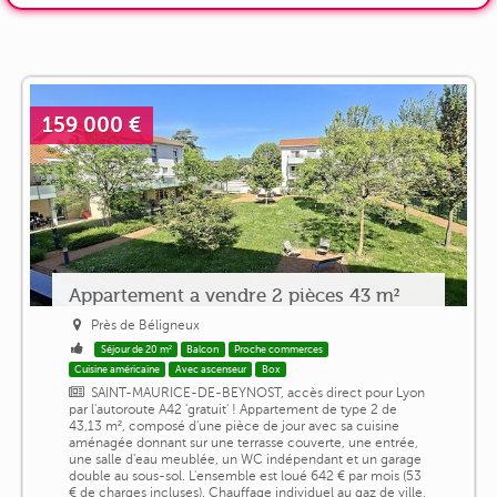
159 000 €
Appartement a vendre 2 pièces 43 m²
Près de Béligneux
Séjour de 20 m²
Balcon
Proche commerces
Cuisine américaine
Avec ascenseur
Box
SAINT-MAURICE-DE-BEYNOST, accès direct pour Lyon
par l'autoroute A42 'gratuit' ! Appartement de type 2 de
43,13 m², composé d'une pièce de jour avec sa cuisine
aménagée donnant sur une terrasse couverte, une entrée,
une salle d'eau meublée, un WC indépendant et un garage
double au sous-sol. L'ensemble est loué 642 € par mois (53
€ de charges incluses). Chauffage individuel au gaz de ville,