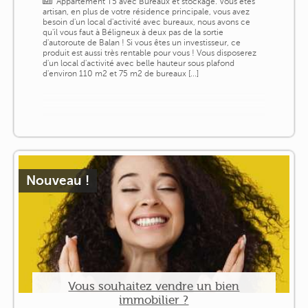
Appartement T5 avec Bureaux et stockage. Vous êtes
artisan, en plus de votre résidence principale, vous avez
besoin d'un local d'activité avec bureaux, nous avons ce
qu'il vous faut à Béligneux à deux pas de la sortie
d'autoroute de Balan ! Si vous êtes un investisseur, ce
produit est aussi très rentable pour vous ! Vous disposerez
d'un local d'activité avec belle hauteur sous plafond
d'environ 110 m2 et 75 m2 de bureaux [...]
Nouveau !
Vous souhaitez vendre un bien
immobilier ?