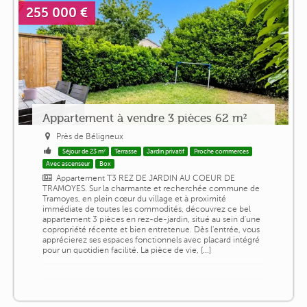
255 000 €
Appartement à vendre 3 pièces 62 m²
Près de Béligneux
Séjour de 23 m²
Terrasse
Jardin privatif
Proche commerces
Avec ascenseur
Box
Appartement T3 REZ DE JARDIN AU COEUR DE
TRAMOYES. Sur la charmante et recherchée commune de
Tramoyes, en plein cœur du village et à proximité
immédiate de toutes les commodités, découvrez ce bel
appartement 3 pièces en rez-de-jardin, situé au sein d'une
copropriété récente et bien entretenue. Dès l'entrée, vous
apprécierez ses espaces fonctionnels avec placard intégré
pour un quotidien facilité. La pièce de vie, [...]