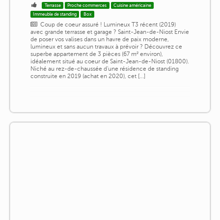
Terrasse
Proche commerces
Cuisine américaine
Immeuble de standing
Box
Coup de coeur assuré ! Lumineux T3 récent (2019)
avec grande terrasse et garage ? Saint-Jean-de-Niost Envie
de poser vos valises dans un havre de paix moderne,
lumineux et sans aucun travaux à prévoir ? Découvrez ce
superbe appartement de 3 pièces (67 m² environ),
idéalement situé au coeur de Saint-Jean-de-Niost (01800).
Niché au rez-de-chaussée d'une résidence de standing
construite en 2019 (achat en 2020), cet [...]