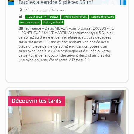
Duplex a vendre 5 pièces 93 m²
Près du quartier Bellevue
Séjour de 28 m²
Duplex
Proche commerces
Cuisine américaine
Avec ascenseur
Parking collectif
iad France - David VIDALIN vous propose: EXCLUSIVITE
- PONTLIEUE / SAINT MARTIN Appartement type 5 Duplex
de 93 m2 au 8 ème et dernier étage avec vues dégagées
sur la nature et l'Huisne et comprenant une entrée avec
placard, pièce de vie de 28m2 environ composée d'un
salon avec loggia, cuisine aménagée et équipée ouverte,
cellier/buanderie, couloir desservant deux chambres dont
une avec douche. Wc séparés. A l'étage, [...]
Découvrir les tarifs