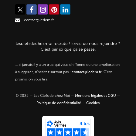
contact@lcdcm.fr
clefs
chez
les
de
moi
recrute ! Envie de nous rejoindre ?
C'est par ici que ça se passe.
…
si jamais il y a un truc qui vous chiffonne ou une amélioration
à suggérer, n'hésitez surtout pas :
contact@lcdcm.fr
. C'est
promis, on vous lira.
© 2025 — Les Clefs de chez Moi —
Mentions légales et CGU
—
Politique de confidentialité
—
Cookies