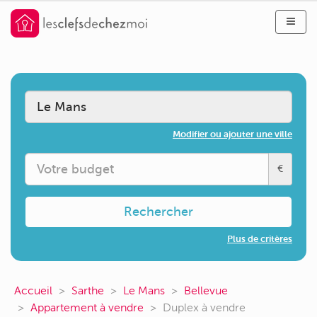
Modifier ou ajouter une ville
€
Rechercher
Plus de critères
Accueil
Sarthe
Le Mans
Bellevue
Appartement à vendre
Duplex à vendre