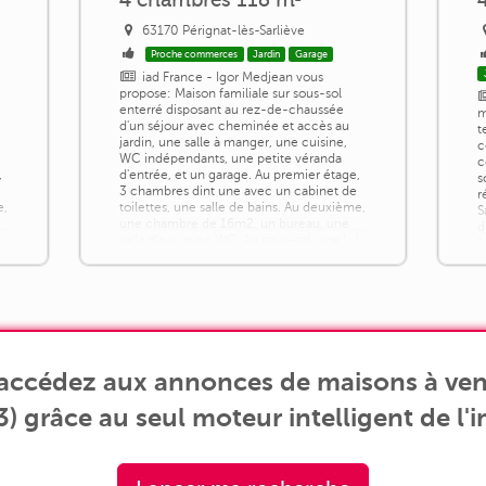
63170 Pérignat-lès-Sarliève
Proche commerces
Jardin
Garage
iad France - Igor Medjean vous
propose: Maison familiale sur sous-sol
enterré disposant au rez-de-chaussée
m
d'un séjour avec cheminée et accès au
t
jardin, une salle à manger, une cuisine,
c
WC indépendants, une petite véranda
c
,
d'entrée, et un garage. Au premier étage,
s
3 chambres dint une avec un cabinet de
r
e,
toilettes, une salle de bains. Au deuxième,
S
une chambre de 16m2, un bureau, une
d
salle d'eau avec WC. Au sous-sol, une [...]
1
c
d
 accédez aux annonces de maisons à ven
3) grâce au seul moteur intelligent de l'