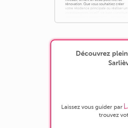
rénovation. Que vous souhaitiez créer
votre résidence principale ou réaliser un
investissement locatif, ce bien constitue
une excellente opportunité. Le rez-de-
chaussée accueille une cuisine [...]
Découvrez plein
Sarliè
L
Laissez vous guider par
trouvez vo