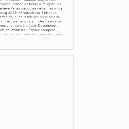
ropose: Maison de bourg à Pérignat-lès-
arliève Venez découvrir cette maison de
ourg de 66 m² répartie sur 4 niveaux,
arfait pour une résidence principale ou
n investissement locatif. Des travaux de
énovation sont à prévoir. Description :
ez-de-chaussée : Espace composé
'une cuisine ouverte et d'une salle d'eau.
er étage : Plateau aménageable, idéal
our créer un espace salon [...]