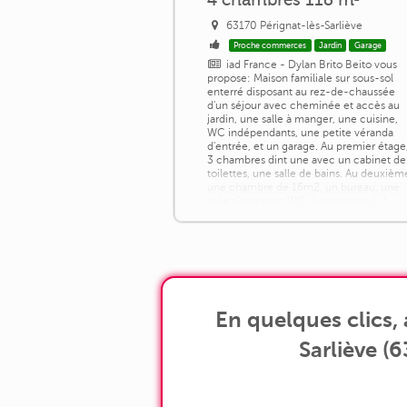
63170 Pérignat-lès-Sarliève
Proche commerces
Jardin
Garage
iad France - Dylan Brito Beito vous
propose: Maison familiale sur sous-sol
enterré disposant au rez-de-chaussée
d'un séjour avec cheminée et accès au
jardin, une salle à manger, une cuisine,
WC indépendants, une petite véranda
d'entrée, et un garage. Au premier étage
3 chambres dint une avec un cabinet de
toilettes, une salle de bains. Au deuxièm
une chambre de 16m2, un bureau, une
salle d'eau avec WC. Au sous-sol, [...]
En quelques clics,
Sarliève (6