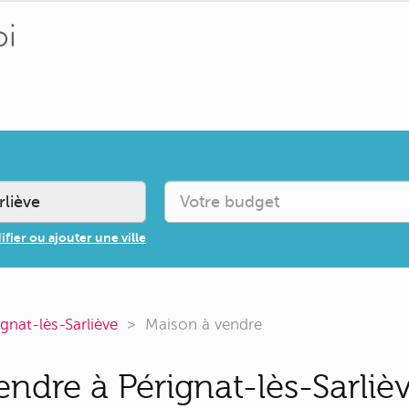
fier ou ajouter une ville
ignat-lès-Sarliève
Maison à vendre
ndre à Pérignat-lès-Sarlièv