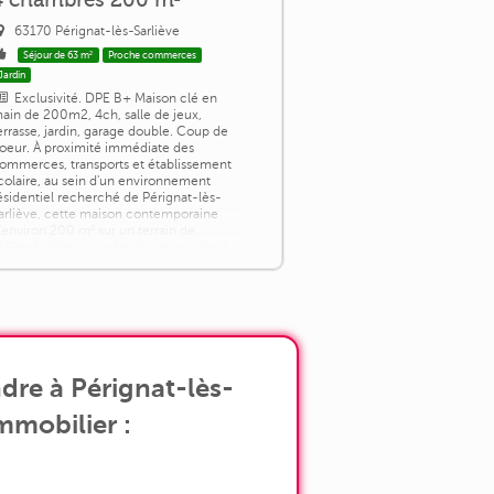
63170 Pérignat-lès-Sarliève
Séjour de 63 m²
Proche commerces
Jardin
Exclusivité. DPE B+ Maison clé en
ain de 200m2, 4ch, salle de jeux,
errasse, jardin, garage double. Coup de
oeur. À proximité immédiate des
ommerces, transports et établissement
colaire, au sein d'un environnement
ésidentiel recherché de Pérignat-lès-
arliève, cette maison contemporaine
'environ 200 m² sur un terrain de
179m2, offre un cadre de vie privilégié
onjuguant calme, volumes et prestations
e qualité. [...]
dre à Pérignat-lès-
immobilier :