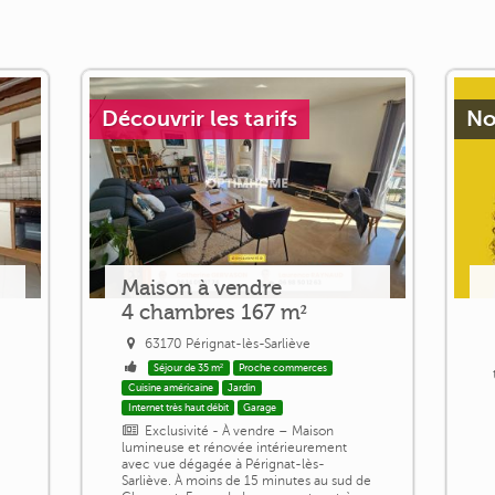
Découvrir les tarifs
No
Maison à vendre
4 chambres 167 m²
63170 Pérignat-lès-Sarliève
Séjour de 35 m²
Proche commerces
Cuisine américaine
Jardin
Internet très haut débit
Garage
Exclusivité - À vendre – Maison
e
lumineuse et rénovée intérieurement
avec vue dégagée à Pérignat-lès-
Sarliève. À moins de 15 minutes au sud de