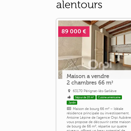
alentours
89 000 €
Maison a vendre
2 chambres 66 m²
63170 Pérignat-lès-Sarliève
Séjour de 20 m²
Cuisine américaine
Jardin
Maison de bourg 66 m² – Idéale
résidence principale ou investissement.
Antoine Lépine de l'agence Orpi Aubièr
vous propose de découvrir cette maison
de bourg de 66 m², répartie sur quatre
niveaux, offrant un beau potentiel de