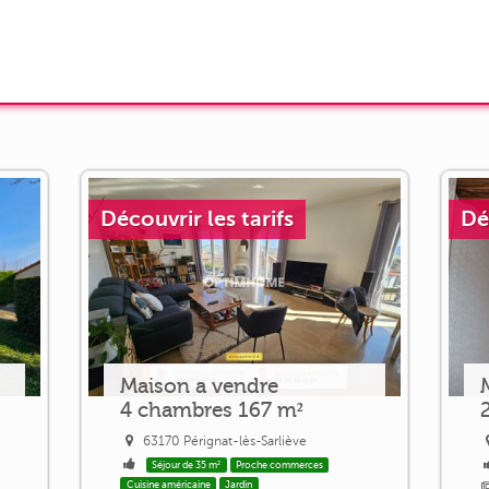
Découvrir les tarifs
Dé
Maison a vendre
4 chambres 167 m²
63170 Pérignat-lès-Sarliève
Séjour de 35 m²
Proche commerces
Cuisine américaine
Jardin