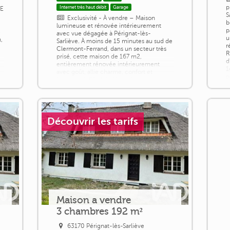
p
Internet très haut débit
Garage
VE
S
Exclusivité - À vendre – Maison
b
lumineuse et rénovée intérieurement
p
e
avec vue dégagée à Pérignat-lès-
u
n,
Sarliève. À moins de 15 minutes au sud de
r
Clermont-Ferrand, dans un secteur très
R
prisé, cette maison de 167 m2,
d
entièrement rénovée intérieurement
1
avec goût, allie charme, confort et
p
luminosité. Elle bénéficie d'un
environnement agréable avec une vue
dégagée, sur un terrain de 560 m²
comprenant une belle terrasse en bois,
[...]
Découvrir les tarifs
Maison a vendre
3 chambres 192 m²
63170 Pérignat-lès-Sarliève