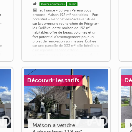
Proche commerces
Jardin
iad France - Sulyvan Pereira vous
t
propose: Maison 192 m² habitables – Fort
potentiel – Pérignat-lès-Sarliève Située
t-
sur la commune recherchée de Pérignat-
lès-Sarliève, cette maison de 192 m²
habitables offre de beaux volumes et un
fort potentiel d'aménagement pour un
projet de rénovation sur mesure. Édifiée
ie
sur une parcelle de 533 m², elle bénéficie
d'un agréable espace extérieur
]
permettant de créer un jardin familial, [...]
Découvrir les tarifs
Dé
Maison a vendre
4 chambres 118 m²