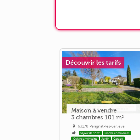
Découvrir les tarifs
Maison à vendre
3 chambres 101 m²
63170 Pérignat-lès-Sarliève
Séjour de 32 m²
Proche commerces
Cuisine américaine
Jardin
Garage