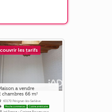
couvrir les tarifs
Maison a vendre
2 chambres 66 m²
63170 Pérignat-lès-Sarliève
Proche commerces
Cuisine américaine
iad France - Corinne Rouyer vous