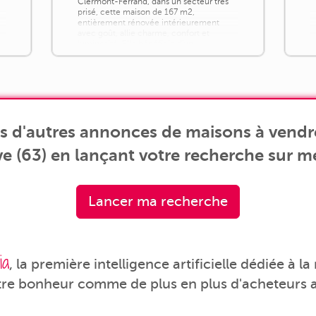
Clermont-Ferrand, dans un secteur très
prisé, cette maison de 167 m2,
entièrement rénovée intérieurement
avec goût, allie charme, confort et
luminosité. Elle bénéficie d'un
environnement agréable avec une vue
dégagée, sur un terrain de 560 m²
comprenant une belle terrasse en bois,
[...]
s d'autres annonces de maisons à vendre
ve (63) en lançant votre recherche sur m
Lancer ma recherche
ia
, la première intelligence artificielle dédiée à l
tre bonheur comme de plus en plus d'acheteurs a