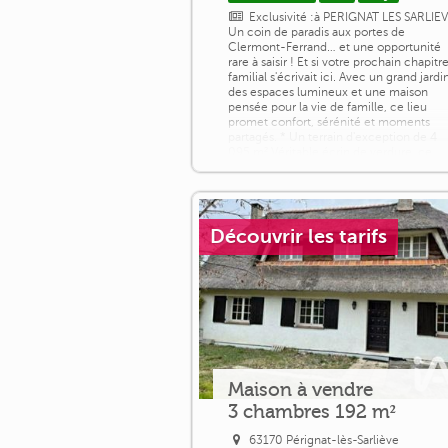
Exclusivité :à PERIGNAT LES SARLIE
Un coin de paradis aux portes de
Clermont-Ferrand… et une opportunité
rare à saisir ! Et si votre prochain chapitr
familial s'écrivait ici. Avec un grand jardi
des espaces lumineux et une maison
pensée pour la vie de famille, ce lieu
promet confort, sérénité et moments
partagés. * Un terrain d'exception de 4
095 m² Véritable écrin de verdure, ce
superbe parc arboré vous offre [...]
Découvrir les tarifs
Maison à vendre
3 chambres 192 m²
63170 Pérignat-lès-Sarliève