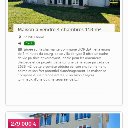
Maison à vendre 4 chambres 118 m²
63190 Orléat
Jardin
Située sur la charmante commune d'ORLEAT, et à moins
de 5 minutes du bourg, cette villa de type 5 offre un cadre
de vie paisible et verdoyant, idéale pour les amoureux
d'espace et de projets. Bâtie sur une généreuse parcelle de
2638 m2, cette propriété séduira par son environnement
calme et son fort potentiel d'aménagement. La maison se
compose d'une grande entrée, d'un salon / séjour
lumineux, d'une cuisine séparée, de [...]
279 000 €