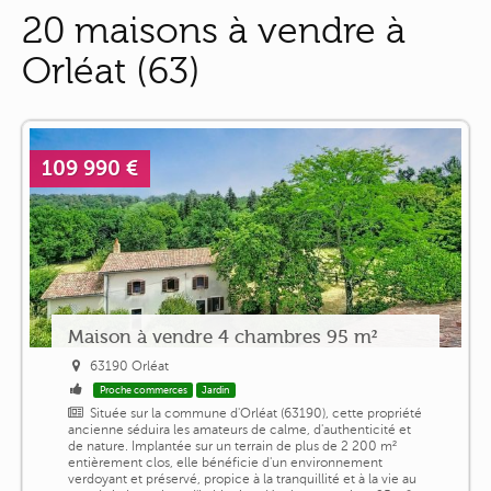
20 maisons à vendre à
Orléat (63)
109 990 €
Maison à vendre 4 chambres 95 m²
63190 Orléat
Proche commerces
Jardin
Située sur la commune d'Orléat (63190), cette propriété
ancienne séduira les amateurs de calme, d'authenticité et
de nature. Implantée sur un terrain de plus de 2 200 m²
entièrement clos, elle bénéficie d'un environnement
verdoyant et préservé, propice à la tranquillité et à la vie au