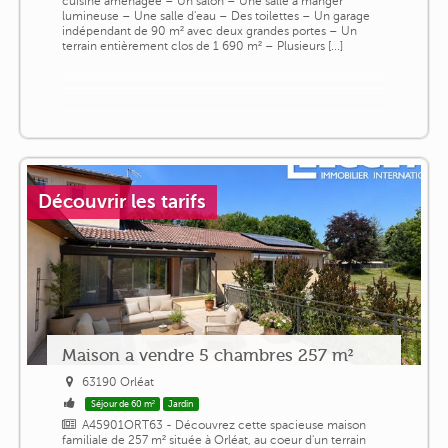
cuisine aménagée – Un salon – Une salle à manger
lumineuse – Une salle d'eau – Des toilettes – Un garage
indépendant de 90 m² avec deux grandes portes – Un
terrain entièrement clos de 1 690 m² – Plusieurs [...]
Découvrir les tarifs
Maison a vendre 5 chambres 257 m²
63190 Orléat
Séjour de 60 m²
Jardin
A45901ORT63 - Découvrez cette spacieuse maison
familiale de 257 m² située à Orléat, au coeur d'un terrain