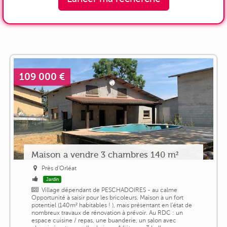
109 000 €
Maison a vendre 3 chambres 140 m²
Près d'Orléat
Jardin
Village dépendant de PESCHADOIRES - au calme
Opportunité à saisir pour les bricoleurs. Maison à un fort
potentiel (140m² habitables ! ), mais présentant en l'état de
nombreux travaux de rénovation à prévoir. Au RDC : un
espace cuisine / repas, une buanderie, un salon avec