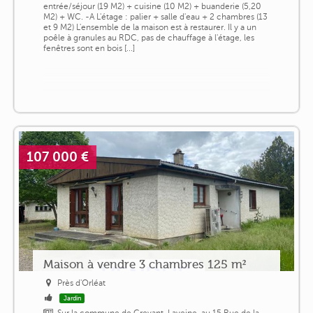
entrée/séjour (19 M2) + cuisine (10 M2) + buanderie (5,20
M2) + WC. -A L'étage : palier + salle d'eau + 2 chambres (13
et 9 M2) L'ensemble de la maison est à restaurer. Il y a un
poêle à granules au RDC, pas de chauffage à l'étage, les
fenêtres sont en bois [...]
107 000 €
Maison à vendre 3 chambres 125 m²
Près d'Orléat
Jardin
Sur la commune de Crevant-Laveine, au 15 Rue de la