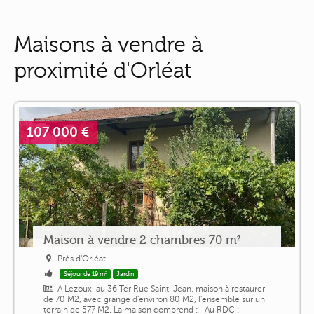
Maisons à vendre à
proximité d'Orléat
107 000 €
Maison à vendre 2 chambres 70 m²
Près d'Orléat
Séjour de 19 m²
Jardin
A Lezoux, au 36 Ter Rue Saint-Jean, maison à restaurer
de 70 M2, avec grange d'environ 80 M2, l'ensemble sur un
terrain de 577 M2. La maison comprend : -Au RDC :