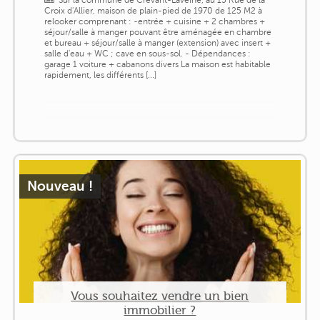
Croix d'Allier, maison de plain-pied de 1970 de 125 M2 à
relooker comprenant : -entrée + cuisine + 2 chambres +
séjour/salle à manger pouvant être aménagée en chambre
et bureau + séjour/salle à manger (extension) avec insert +
salle d'eau + WC ; cave en sous-sol. - Dépendances :
garage 1 voiture + cabanons divers La maison est habitable
rapidement, les différents [...]
Nouveau !
Vous souhaitez vendre un bien
immobilier ?