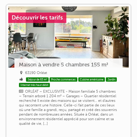
Découvrir les tarifs
Maison à vendre 5 chambres 155 m²
63190 Orléat
Séjour de 63 m²
Proche commerces
Cuisine américaine
Jardin
Internet très haut débit
ORLÉAT – EXCLUSIVITE - Maison familiale 5 chambres
– Terrain arboré 1 204 m² – Garages – Quartier résidentiel
recherché Il existe des maisons qui se visitent… et d'autres
qui racontent une histoire. Celle-ci fait partie de ces lieux
où une famille a grandi, reçu, partagé et créé des souvenirs
pendant de nombreuses années. Située à Orléat, dans un
environnement résidentiel apprécié pour son calme et sa
qualité de vie, [...]