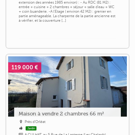
extension des années 1985 environ) : - Au RDC (81 M2) :
entrée + cuisine + 2 chambres + séjour + salle d'eau + WC
+ coin buanderie. -A l'Etage ( environ 42 M2) : grenier en
partie aménageable. La charpente de la partie ancienne est
à vérifier, et la couverture [...]
119 000 €
Maison à vendre 2 chambres 66 m²
Près d'Orléat
Jardin
A CULHAT, au 5 Rue de La Lanterne (Les Chalards),