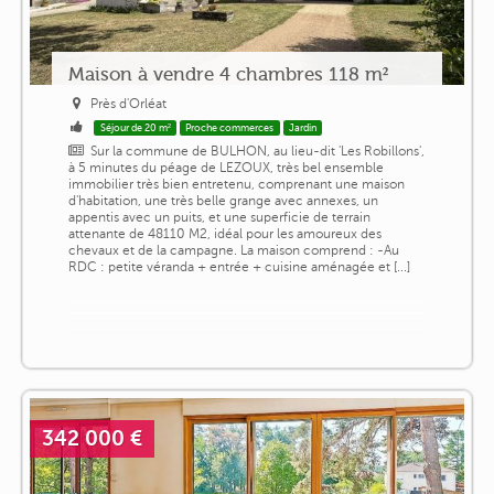
Maison à vendre 4 chambres 118 m²
Près d'Orléat
Séjour de 20 m²
Proche commerces
Jardin
Sur la commune de BULHON, au lieu-dit 'Les Robillons',
à 5 minutes du péage de LEZOUX, très bel ensemble
immobilier très bien entretenu, comprenant une maison
d'habitation, une très belle grange avec annexes, un
appentis avec un puits, et une superficie de terrain
attenante de 48110 M2, idéal pour les amoureux des
chevaux et de la campagne. La maison comprend : -Au
RDC : petite véranda + entrée + cuisine aménagée et [...]
342 000 €