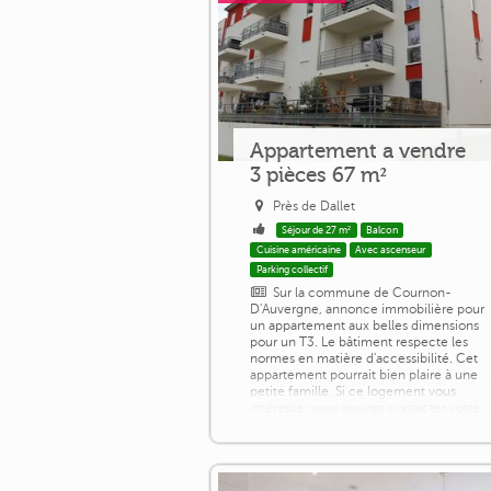
Appartement a vendre
3 pièces 67 m²
Près de Dallet
Séjour de 27 m²
Balcon
Cuisine américaine
Avec ascenseur
Parking collectif
Sur la commune de Cournon-
D'Auvergne, annonce immobilière pour
un appartement aux belles dimensions
pour un T3. Le bâtiment respecte les
normes en matière d'accessibilité. Cet
appartement pourrait bien plaire à une
petite famille. Si ce logement vous
intéresse, vous pouvez contacter votre
agence CABINET CHAUVEL
TRANSACTIONS. L'espace intérieur
comporte 2 chambres, une salle d'eau, 
coin salon de 27m2 et un espace [...]