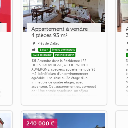
Appartement à vendre
4 pièces 93 m²
Près de Dallet
Balcon
Proche commerces
Avec ascenseur
Parking collectif
À vendre dans la Résidence LES
DUCS DAUVERGNE, à COURNON D
R
AUVERGNE, spacieux appartement de 93
a
m2, bénéficiant d'un environnement
é
agréable. Il se situe au 3e étage d'un
i
immeuble de quatre étages, avec
M
ascenseur. Cet appartement est composé
l
de : Une entrée spacieuse, un séjour
s
s,
orienté ouest donnant sur balcon, une
u
r
cuisine aménagée donnant également
é
sur le balcon, ainsi qu'une petite arrière
f
cuisine et un gand cellier. [...]
o
240 000 €