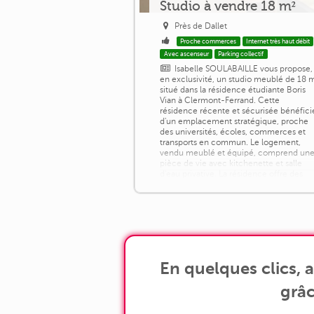
Studio à vendre 18 m²
Près de Dallet
Proche commerces
Internet très haut débit
Avec ascenseur
Parking collectif
Isabelle SOULABAILLE vous propose,
en exclusivité, un studio meublé de 18 
situé dans la résidence étudiante Boris
Vian à Clermont-Ferrand. Cette
résidence récente et sécurisée bénéfici
d'un emplacement stratégique, proche
des universités, écoles, commerces et
transports en commun. Le logement,
vendu meublé et équipé, comprend un
pièce de vie avec kitchenette et salle
d'eau privative. La résidence offre des
services [...]
En quelques clics, 
grâc