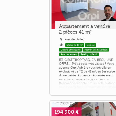
Appartement a vendre
2 pièces 41 m²
Près de Dallet
Séjour de 18 m²
Terrasse
Cuisine américaine
Internet très haut débit
Avec ascenseur
Parking collectif
C'EST TROP TARD, J'AI REÇU UNE
OFFRE !. Prêt à poser vos valises ? Votre
agence Orpi Aubière vous dévoile en
exclusivité ce T2 de 41 m², au 1er étage
d'une petite résidence sécurisée avec
ascenseur. Les atouts de ce bien : -
Rénovation récente : murs, sols, plafond
tout est déjà fait ! - Espace de vie : séjou
lumineux avec cuisine ouverte, avec
accès à la terrasse, idéal pour vos
moments de détente. - Confort : [...]
194 900 €