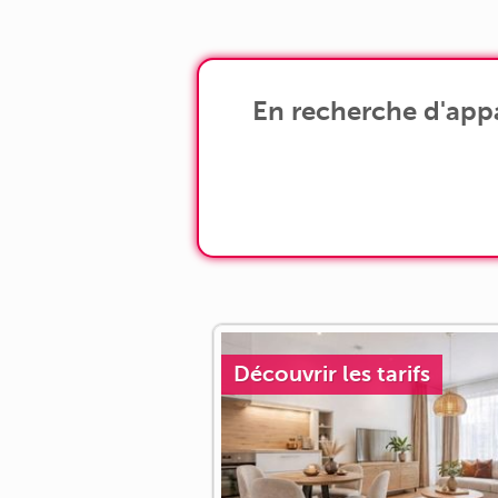
Situé au 1 er étage, cet appartement T3
de [...]
En recherche d'appa
Découvrir les tarifs