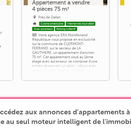
Appartement a vendre
4 pièces 75 m²
Près de Dallet
Cuisine américaine
Internet très haut débit
Avec ascenseur
Parking collectif
m²
Votre agence ERA Montferrand
République vous propose en exclusivité
sur la commune de CLERMONT-
e
FERRAND, sur le secteur de LA
GAUTHIERE, un appartement d'environ
75 m². Cet appartement situé au 1ème
étage avec ascenseur, se compose d'une
e
entrée desservant un salon - séjour avec
sa cuisine semi ouverte. L'espace nuit
s'ouvre sur 3 chambres, une salle de bains
et divers placards de rangements. Les
toilettes sont séparés. [...]
accédez aux annonces d'appartements à 
e au seul moteur intelligent de l'immobil