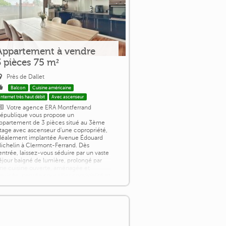
Appartement à vendre
3 pièces 75 m²
Près de Dallet
Balcon
Cuisine américaine
Internet très haut débit
Avec ascenseur
Votre agence ERA Montferrand
épublique vous propose un
ppartement de 3 pièces situé au 3ème
tage avec ascenseur d'une copropriété,
déalement implantée Avenue Édouard
ichelin à Clermont-Ferrand. Dès
'entrée, laissez-vous séduire par un vaste
éjour baigné de lumière, prolongé par
ne cuisine ouverte, aménagée et
quipée, pensée pour allier convivialité et
onctionnalité au quotidien. L'espace nuit
ffre deux [...]