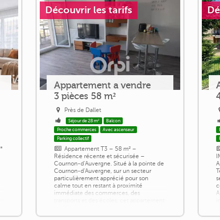
Découvrir les tarifs
Dé
Appartement a vendre
3 pièces 58 m²
Près de Dallet
Séjour de 28 m²
Balcon
Proche commerces
Avec ascenseur
Parking collectif
**
Appartement T3 – 58 m² –
Résidence récente et sécurisée –
I
Cournon-d'Auvergne. Situé à la pointe de
A
Cournon-d'Auvergne, sur un secteur
T
particulièrement apprécié pour son
s
calme tout en restant à proximité
c
immédiate des commerces, des
A
transports et des écoles, cet appartement
i
de 58 m² se trouve au sein d'une
d
 :
résidence récente, sécurisée et
C