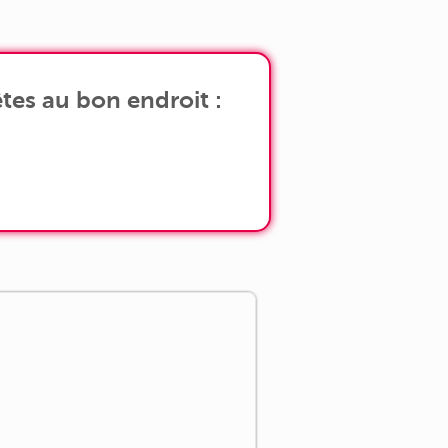
hambres, salle d'eau et WC - 1 Garage
ermé en sous-sol de 18 m2 avec [...]
tes au bon endroit :