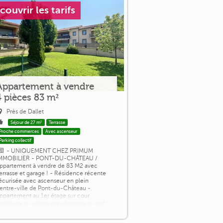
couvrir les tarifs
Appartement à vendre
4 pièces 83 m²
Près de Dallet
Séjour de 27 m²
Terrasse
Proche commerces
Avec ascenseur
Parking collectif
- UNIQUEMENT CHEZ PRIMUM
MMOBILIER - PONT-DU-CHÂTEAU /
ppartement à vendre de 83 M2 avec
errasse et garage ! - Résidence récente
écurisée avec ascenseur en plein
entre-ville de Pont-du-Château -
ppartement au 1er étage sur cour
ntérieure au calme avec terrasse au sud
e 54 M2 - Bonne isolation DPE "D" -
uisine aménagée, séjour de 27 M2, 2