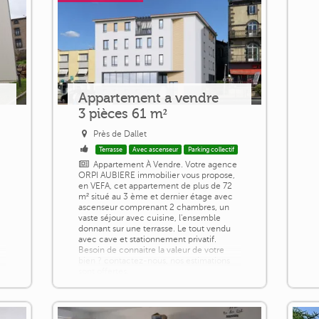
Appartement a vendre
3 pièces 61 m²
Près de Dallet
Terrasse
Avec ascenseur
Parking collectif
Appartement À Vendre. Votre agence
ORPI AUBIERE immobilier vous propose,
en VEFA, cet appartement de plus de 72
m² situé au 3 ème et dernier étage avec
ascenseur comprenant 2 chambres, un
vaste séjour avec cuisine, l'ensemble
donnant sur une terrasse. Le tout vendu
avec cave et stationnement privatif.
Besoin de connaitre la valeur de votre
bien ? contactez-nous, nos estimations
sont offertes.
un