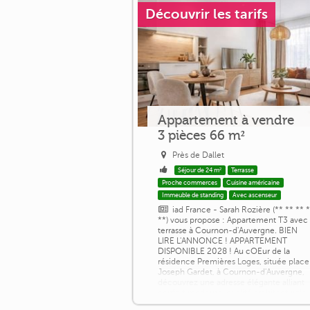
Découvrir les tarifs
Appartement à vendre
3 pièces 66 m²
Près de Dallet
Séjour de 24 m²
Terrasse
Proche commerces
Cuisine américaine
Immeuble de standing
Avec ascenseur
iad France - Sarah Rozière (** ** ** 
**) vous propose : Appartement T3 avec
terrasse à Cournon-d'Auvergne. BIEN
LIRE L'ANNONCE ! APPARTEMENT
DISPONIBLE 2028 ! Au cOEur de la
résidence Premières Loges, située place
Joseph Gardet, à Cournon-d'Auvergne,
découvrez une adresse élégante alliant
confort moderne, qualité architecturale
et qualité de vie. Un appartement raffiné