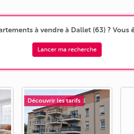
parfaitement entretenue construite en
c
2017. L'appartement est situé au 1er étage
f
[...]
rtements à vendre à Dallet (63) ? Vous ê
Lancer ma recherche
Découvrir les tarifs