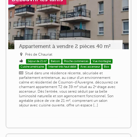
Appartement à vendre 2 pièces 40 m²
Près de Chauriat
Séjour de 21 m²
Balcon
Proche commerces
Vue montagne
Cuisine américaine
Internet très haut débit
Avec ascenseur
Box
Situé dans une résidence récente, sécurisée et
parfaitement entretenue, au cœur d'un environnement
calme et résidentiel de Cournon-d'Auvergne, découvrez ce
charmant appartement T2 de 39 m² situé au 2ᵉ étage avec
ascenseur. Dès l'entrée, vous serez séduit par sa belle
luminosité naturelle et son agencement fonctionnel. Son
agréable pièce de vie de 21 m², comprenant un salon
séjour avec cuisine ouverte, offre un espace [...]