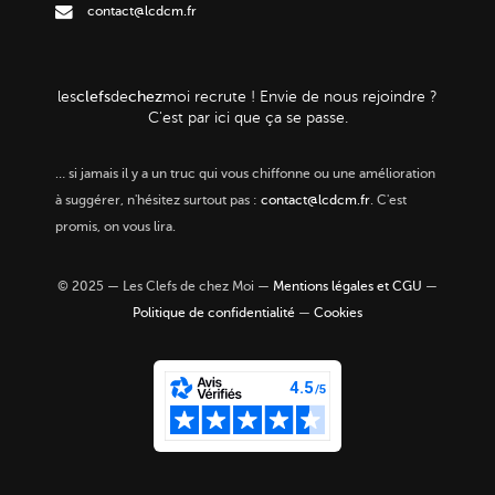
contact@lcdcm.fr
clefs
chez
les
de
moi
recrute ! Envie de nous rejoindre ?
C'est par ici que ça se passe.
…
si jamais il y a un truc qui vous chiffonne ou une amélioration
à suggérer, n'hésitez surtout pas :
contact@lcdcm.fr
. C'est
promis, on vous lira.
© 2025 — Les Clefs de chez Moi —
Mentions légales et CGU
—
Politique de confidentialité
—
Cookies