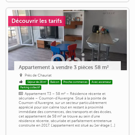
Découvrir les tarifs
Appartement à vendre 3 pièces 58 m²
Près de Chauriat
Séjour de 28 m²
Balcon
Proche commerces
Avec ascenseur
Parking collectif
Appartement T3 – 58 m² – Résidence récente et
sécurisée – Cournon-d'Auvergne. Situé à la pointe de
Cournon-d'Auvergne, sur un secteur particulièrement
apprécié pour son calme tout en restant à proximité
immédiate des commerces, des transports et des écoles,
cet appartement de 58 m² se trouve au sein d'une
résidence récente, sécurisée et parfaitement entretenue
construite en 2017. L'appartement est situé au 1er étage [...]