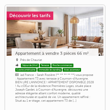
Découvrir les tarifs
Appartement à vendre 3 pièces 66 m²
Près de Chauriat
Séjour de 24 m²
Terrasse
Proche commerces
Cuisine américaine
Immeuble de standing
Avec ascenseur
iad France - Sarah Rozière (** ** ** ** **) vous propose
: Appartement T3 avec terrasse à Cournon-d'Auvergne.
BIEN LIRE L'ANNONCE ! APPARTEMENT DISPONIBLE 2028
! Au cOEur de la résidence Premières Loges, située place
Joseph Gardet, à Cournon-d'Auvergne, découvrez une
adresse élégante alliant confort moderne, qualité
architecturale et qualité de vie. Un appartement raffiné :
Situé au 1 er étage, cet appartement T3 de [...]