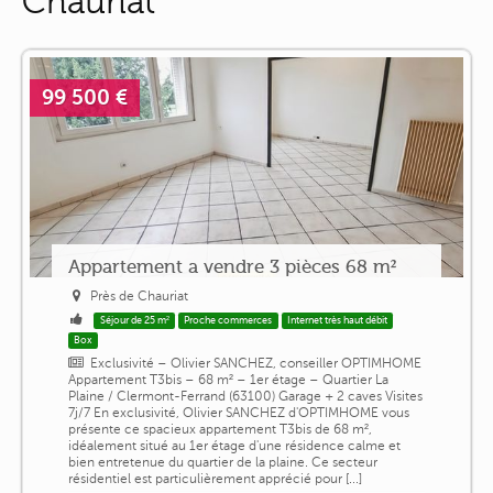
Chauriat
99 500 €
Appartement a vendre 3 pièces 68 m²
Près de Chauriat
Séjour de 25 m²
Proche commerces
Internet très haut débit
Box
Exclusivité – Olivier SANCHEZ, conseiller OPTIMHOME
Appartement T3bis – 68 m² – 1er étage – Quartier La
Plaine / Clermont-Ferrand (63100) Garage + 2 caves Visites
7j/7 En exclusivité, Olivier SANCHEZ d'OPTIMHOME vous
présente ce spacieux appartement T3bis de 68 m²,
idéalement situé au 1er étage d'une résidence calme et
bien entretenue du quartier de la plaine. Ce secteur
résidentiel est particulièrement apprécié pour [...]