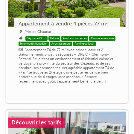
Appartement à vendre 4 pièces 77 m²
Près de Chauriat
Séjour de 27 m²
Balcon
Proche commerces
Cuisine américaine
Internet très haut débit
Avec ascenseur
Parking collectif
Appartement T4 de 77 m² avec balcon, cave et 2
stationnements privatifs sécurisés – DPE C - Clermont-
Ferrand. Situé dans un environnement résidentiel calme et
verdoyant, à proximité du secteur des Cézeaux et de ses
nombreuses commodités, cet agréable appartement T4 de
77 m² se trouve au 2ᵉ étage d'une petite résidence bien
entretenue de 4 étages, sans ascenseur. Rénové
récemment avec goût, l'appartement bénéficie de [...]
Découvrir les tarifs