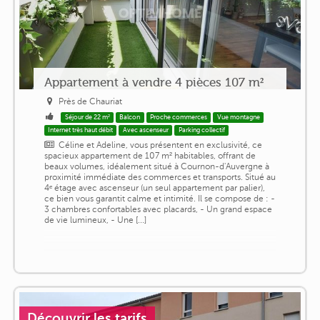
Appartement à vendre 4 pièces 107 m²
Près de Chauriat
Séjour de 22 m²
Balcon
Proche commerces
Vue montagne
Internet très haut débit
Avec ascenseur
Parking collectif
Céline et Adeline, vous présentent en exclusivité, ce
spacieux appartement de 107 m² habitables, offrant de
beaux volumes, idéalement situé à Cournon-d'Auvergne à
proximité immédiate des commerces et transports. Situé au
4ᵉ étage avec ascenseur (un seul appartement par palier),
ce bien vous garantit calme et intimité. Il se compose de : -
3 chambres confortables avec placards, - Un grand espace
de vie lumineux, - Une [...]
Découvrir les tarifs