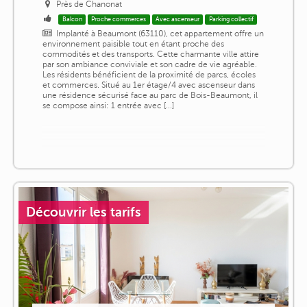
Près de Chanonat
Balcon
Proche commerces
Avec ascenseur
Parking collectif
Implanté à Beaumont (63110), cet appartement offre un
environnement paisible tout en étant proche des
commodités et des transports. Cette charmante ville attire
par son ambiance conviviale et son cadre de vie agréable.
Les résidents bénéficient de la proximité de parcs, écoles
et commerces. Situé au 1er étage/4 avec ascenseur dans
une résidence sécurisé face au parc de Bois-Beaumont, il
se compose ainsi: 1 entrée avec [...]
Découvrir les tarifs