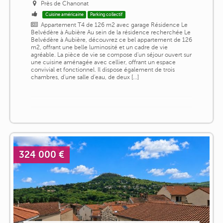
Près de Chanonat
Cuisine américaine
Parking collectif
Appartement T4 de 126 m2 avec garage Résidence Le
Belvédère à Aubière Au sein de la résidence recherchée Le
Belvédère à Aubière, découvrez ce bel appartement de 126
m2, offrant une belle luminosité et un cadre de vie
agréable. La pièce de vie se compose d'un séjour ouvert sur
une cuisine aménagée avec cellier, offrant un espace
convivial et fonctionnel. Il dispose également de trois
chambres, d'une salle d'eau, de deux [...]
324 000 €