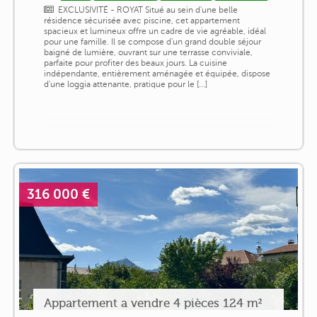
EXCLUSIVITÉ - ROYAT Situé au sein d'une belle
résidence sécurisée avec piscine, cet appartement
spacieux et lumineux offre un cadre de vie agréable, idéal
pour une famille. Il se compose d'un grand double séjour
baigné de lumière, ouvrant sur une terrasse conviviale,
parfaite pour profiter des beaux jours. La cuisine
indépendante, entièrement aménagée et équipée, dispose
d'une loggia attenante, pratique pour le [...]
316 000 €
Appartement a vendre 4 pièces 124 m²