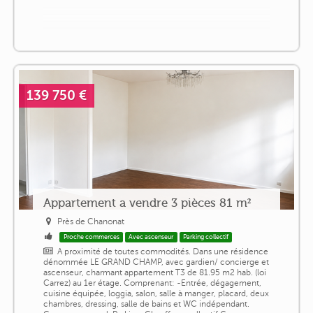
139 750 €
Appartement a vendre 3 pièces 81 m²
Près de Chanonat
Proche commerces
Avec ascenseur
Parking collectif
A proximité de toutes commodités. Dans une résidence
dénommée LE GRAND CHAMP, avec gardien/ concierge et
ascenseur, charmant appartement T3 de 81.95 m2 hab. (loi
Carrez) au 1er étage. Comprenant: -Entrée, dégagement,
cuisine équipée, loggia, salon, salle à manger, placard, deux
chambres, dressing, salle de bains et WC indépendant.