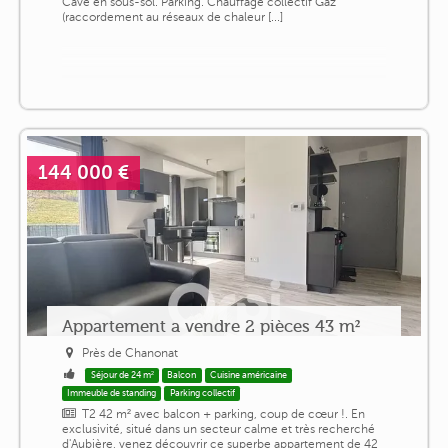
Cave en sous-sol. Parking. Chauffage collectif Gaz
(raccordement au réseaux de chaleur [...]
144 000 €
Appartement a vendre 2 pièces 43 m²
Près de Chanonat
Séjour de 24 m²
Balcon
Cuisine américaine
Immeuble de standing
Parking collectif
T2 42 m² avec balcon + parking, coup de cœur !. En
exclusivité, situé dans un secteur calme et très recherché
d'Aubière, venez découvrir ce superbe appartement de 42