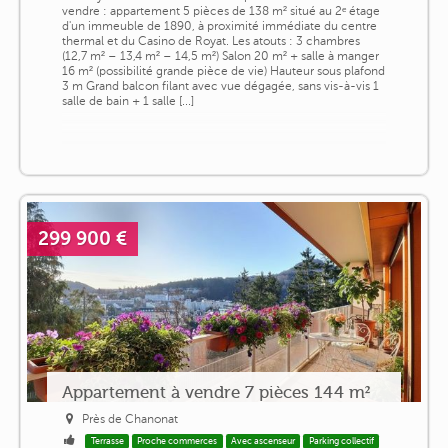
vendre : appartement 5 pièces de 138 m² situé au 2ᵉ étage
d'un immeuble de 1890, à proximité immédiate du centre
thermal et du Casino de Royat. Les atouts : 3 chambres
(12,7 m² – 13,4 m² – 14,5 m²) Salon 20 m² + salle à manger
16 m² (possibilité grande pièce de vie) Hauteur sous plafond
3 m Grand balcon filant avec vue dégagée, sans vis-à-vis 1
salle de bain + 1 salle [...]
299 900 €
Appartement à vendre 7 pièces 144 m²
Près de Chanonat
Terrasse
Proche commerces
Avec ascenseur
Parking collectif