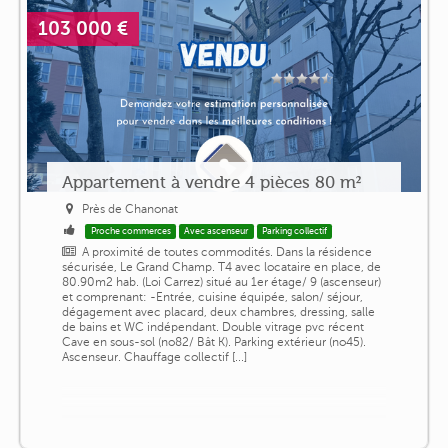
103 000 €
Appartement à vendre 4 pièces 80 m²
Près de Chanonat
Proche commerces
Avec ascenseur
Parking collectif
A proximité de toutes commodités. Dans la résidence
sécurisée, Le Grand Champ. T4 avec locataire en place, de
80.90m2 hab. (Loi Carrez) situé au 1er étage/ 9 (ascenseur)
et comprenant: -Entrée, cuisine équipée, salon/ séjour,
dégagement avec placard, deux chambres, dressing, salle
de bains et WC indépendant. Double vitrage pvc récent
Cave en sous-sol (no82/ Bât K). Parking extérieur (no45).
Ascenseur. Chauffage collectif [...]