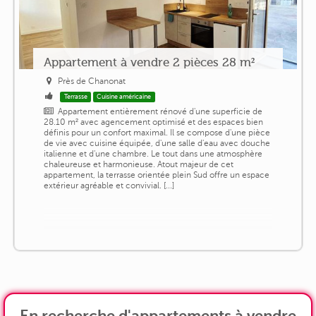
Appartement à vendre 2 pièces 28 m²
Près de Chanonat
Terrasse
Cuisine américaine
Appartement entièrement rénové d'une superficie de
28.10 m² avec agencement optimisé et des espaces bien
définis pour un confort maximal. Il se compose d'une pièce
de vie avec cuisine équipée, d'une salle d'eau avec douche
italienne et d'une chambre. Le tout dans une atmosphère
chaleureuse et harmonieuse. Atout majeur de cet
appartement, la terrasse orientée plein Sud offre un espace
extérieur agréable et convivial. [...]
En recherche d'appartements à vendre