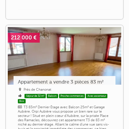
212 000 €
Appartement a vendre 3 pièces 83 m²
Près de Chanonat
Séjour de 32 m²
Balcon
Proche commerces
Avec ascenseur
Box
T3 83m² Dernier Étage avec Balcon 25m² et Garage
Aubière. Orpi Aubière vous propose un bien rare sur le
secteur ! Situé en plein cœur d'Aubière, sur la prisée Place
des Ramacles, découvrez cet appartement T3 de 83 m²
niché au dernier étage. Alliant le calme d'une vue sans vis-
à-vis et la proximité immédiate des commerces, ce bien