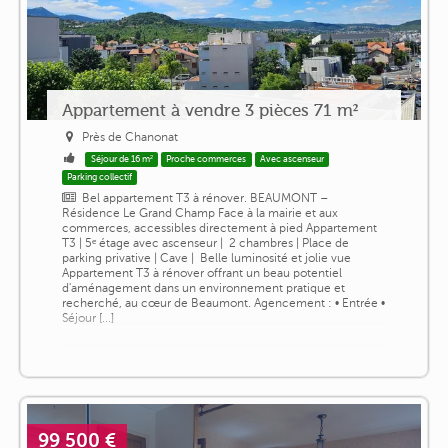
Appartement à vendre 3 pièces 71 m²
Près de Chanonat
Séjour de 16 m²
Proche commerces
Avec ascenseur
Parking collectif
Bel appartement T3 à rénover. BEAUMONT –
Résidence Le Grand Champ Face à la mairie et aux
commerces, accessibles directement à pied Appartement
T3 | 5ᵉ étage avec ascenseur | ️ 2 chambres | Place de
parking privative | Cave | ️ Belle luminosité et jolie vue
Appartement T3 à rénover offrant un beau potentiel
d'aménagement dans un environnement pratique et
recherché, au cœur de Beaumont. Agencement : • Entrée •
Séjour [...]
99 500 €