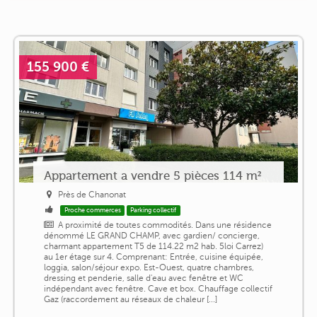
155 900 €
Appartement a vendre 5 pièces 114 m²
Près de Chanonat
Proche commerces
Parking collectif
A proximité de toutes commodités. Dans une résidence
dénommé LE GRAND CHAMP, avec gardien/ concierge,
charmant appartement T5 de 114.22 m2 hab. 5loi Carrez)
au 1er étage sur 4. Comprenant: Entrée, cuisine équipée,
loggia, salon/séjour expo. Est-Ouest, quatre chambres,
dressing et penderie, salle d'eau avec fenêtre et WC
indépendant avec fenêtre. Cave et box. Chauffage collectif
Gaz (raccordement au réseaux de chaleur [...]