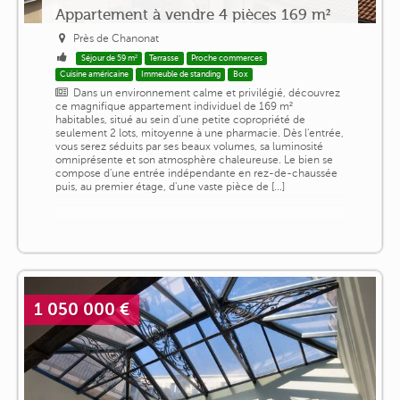
Appartement à vendre 4 pièces 169 m²
Près de Chanonat
Séjour de 59 m²
Terrasse
Proche commerces
Cuisine américaine
Immeuble de standing
Box
Dans un environnement calme et privilégié, découvrez
ce magnifique appartement individuel de 169 m²
habitables, situé au sein d'une petite copropriété de
seulement 2 lots, mitoyenne à une pharmacie. Dès l'entrée,
vous serez séduits par ses beaux volumes, sa luminosité
omniprésente et son atmosphère chaleureuse. Le bien se
compose d'une entrée indépendante en rez-de-chaussée
puis, au premier étage, d'une vaste pièce de [...]
1 050 000 €