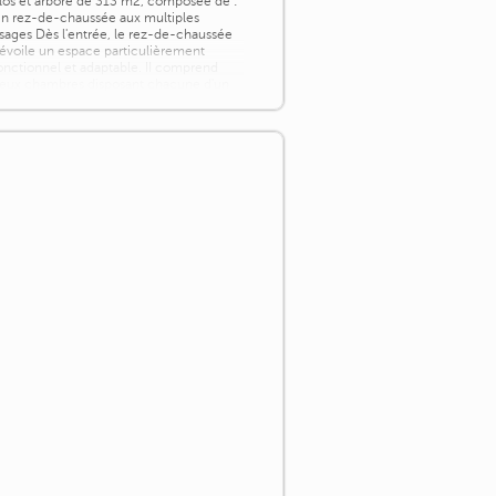
los et arboré de 313 m2, composée de :
n rez-de-chaussée aux multiples
sages Dès l'entrée, le rez-de-chaussée
évoile un espace particulièrement
onctionnel et adaptable. II comprend
eux chambres disposant chacune d'un
oint [...]