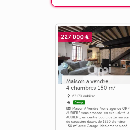
227 000 €
Maison a vendre
4 chambres 150 m²
63170 Aubière
Garage
Maison À Vendre. Votre agence ORP
AUBIERE vous propose, en exclusivité, à
AUBIERE, en centre bourg cette maison
de caractère datant de 1820 d'environ
150 m² avec Garage. Idéalement placé,