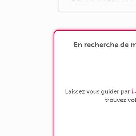
d'environ 20 m². La partie principale de
l'habitation, située à l'étage, se compose
d'une entrée [...]
En recherche de ma
L
Laissez vous guider par
trouvez vo