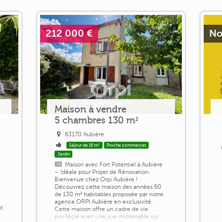
212 000 €
No
Maison à vendre
5 chambres 130 m²
63170 Aubière
Séjour de 16 m²
Proche commerces
Jardin
Maison avec Fort Potentiel à Aubière
– Idéale pour Projet de Rénovation.
Bienvenue chez Orpi Aubière !
Découvrez cette maison des années 60
de 130 m² habitables proposée par notre
agence ORPI Aubière en exclusivité.
nt
Cette maison offre un cadre de vie
privilégié avec une vue imprenable sur