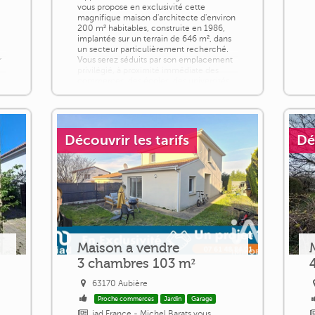
vous propose en exclusivité cette
magnifique maison d'architecte d'environ
200 m² habitables, construite en 1986,
s
implantée sur un terrain de 646 m², dans
un secteur particulièrement recherché.
r
Vous serez séduits par son emplacement
privilégié, à proximité immédiate des
commerces, des écoles, des universités,
du tramway et des lignes de bus. Son [...]
Découvrir les tarifs
Dé
Maison a vendre
3 chambres 103 m²
63170 Aubière
Proche commerces
Jardin
Garage
iad France - Michel Barats vous