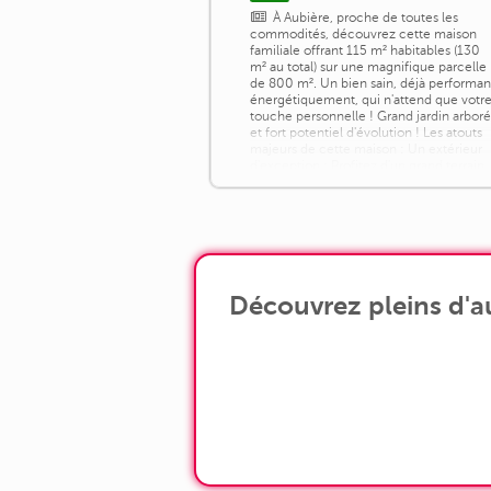
À Aubière, proche de toutes les
commodités, découvrez cette maison
familiale offrant 115 m² habitables (130
m² au total) sur une magnifique parcelle
de 800 m². Un bien sain, déjà performan
énergétiquement, qui n'attend que votr
touche personnelle ! Grand jardin arbor
et fort potentiel d'évolution ! Les atouts
majeurs de cette maison : Un extérieur
d'exception : Profitez d'un grand terrain
avec un jardin à l'arrière, [...]
Découvrez pleins d'a