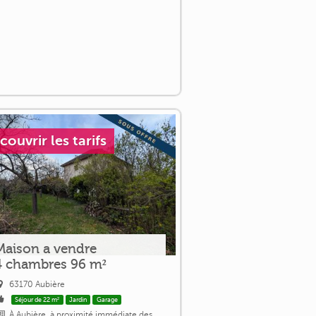
couvrir les tarifs
Maison a vendre
4 chambres 96 m²
63170 Aubière
Séjour de 22 m²
Jardin
Garage
À Aubière, à proximité immédiate des