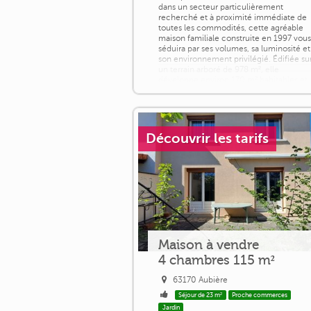
dans un secteur particulièrement
recherché et à proximité immédiate de
toutes les commodités, cette agréable
maison familiale construite en 1997 vou
séduira par ses volumes, sa luminosité et
son environnement privilégié. Édifiée su
un terrain arboré de 978 m², elle
développe environ 170 m² habitables et
bénéficie d'une exposition plein sud [...]
Découvrir les tarifs
Maison à vendre
4 chambres 115 m²
63170 Aubière
Séjour de 23 m²
Proche commerces
Jardin