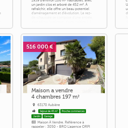
1959 d'environ 106 m² habitables. avec
c
un jardin clos et arboré de 452 m². À
U
rafraîchir, elle offre un beau potentiel
u
e
d'aménagement et d'évolution. Le rez-
d
de-chaussée se compose d'une entrée,
f
c.
d'un séjour lumineux, d'une cuisine [...]
d
p
516 000 €
Maison a vendre
4 chambres 197 m²
63170 Aubière
Séjour de 45 m²
Proche commerces
Jardin
Garage
Maison À Vendre. Référence à
rappeler : 3050 - BRO L'agence ORPI