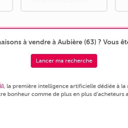
les alentours. Implantée sur un terrain
clos et arboré de plus de 1 000 m², elle
bénéficie d'un environnement calme et
agréable, [...]
isons à vendre à Aubière (63) ? Vous êt
Lancer ma recherche
ia
, la première intelligence artificielle dédiée à l
tre bonheur comme de plus en plus d'acheteurs a