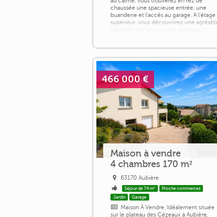
au calme, vous trouverez en rez de
chaussée une spacieuse entrée, une
buanderie et l'accès au garage. A l'étage
supérieur, vous découvrirez une agréabl
pièce de vie, une cuisine équipée,
l'ensemble donnant sur un balcon, un w
Au [...]
466 000 €
Maison à vendre
4 chambres 170 m²
63170 Aubière
Séjour de 74 m²
Proche commerces
Jardin
Garage
Maison À Vendre. Idéalement située
sur le plateau des Cézeaux à Aubière,