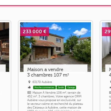
233 000 €
29
Maison a vendre
3 chambres 107 m²
63170 Aubière
Proche commerces
Jardin
Garage
I
Maison À Vendrre 106 m², terrain de
452 m², 3 chambres. Votre agence ORPI
q
Aubière vous propose en exclusivité, sur
g
le secteur calme et recherché du plateau
d
des Cézeaux à Aubière, cette maison de
i