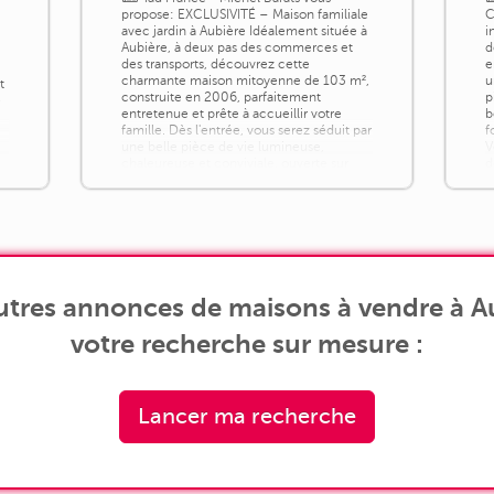
propose: EXCLUSIVITÉ – Maison familiale
C
avec jardin à Aubière Idéalement située à
i
Aubière, à deux pas des commerces et
d
des transports, découvrez cette
e
charmante maison mitoyenne de 103 m²,
u
t
construite en 2006, parfaitement
p
e
entretenue et prête à accueillir votre
b
é
famille. Dès l'entrée, vous serez séduit par
f
une belle pièce de vie lumineuse,
V
chaleureuse et conviviale, ouverte sur
d
une terrasse [...]
p
utres annonces de maisons à vendre à Au
votre recherche sur mesure :
Lancer ma recherche