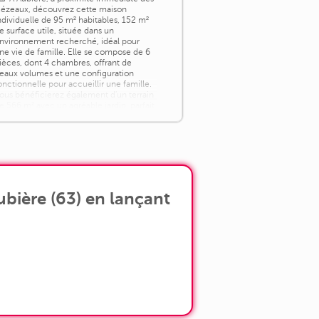
ézeaux, découvrez cette maison
ndividuelle de 95 m² habitables, 152 m²
e surface utile, située dans un
nvironnement recherché, idéal pour
ne vie de famille. Elle se compose de 6
ièces, dont 4 chambres, offrant de
eaux volumes et une configuration
onctionnelle pour accueillir une famille.
ous bénéficierez également d'un terrain
e 566 m² avec un agréable jardin, parfait
our [...]
bière (63) en lançant