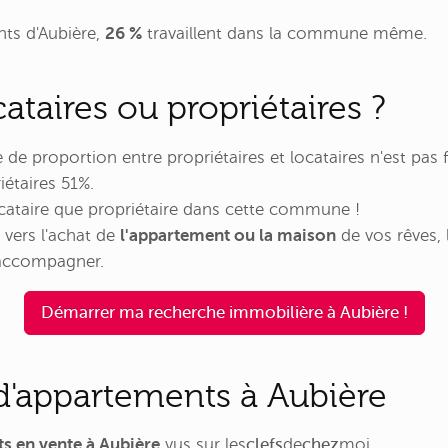
nts d'Aubière,
26 %
travaillent dans la commune même.
cataires ou propriétaires ?
ce de proportion entre propriétaires et locataires n'est pa
iétaires 51%.
 locataire que propriétaire dans cette commune !
e vers l'achat de
l'appartement ou la maison
de vos rêves,
 accompagner.
Démarrer ma recherche immobilière à Aubière !
'appartements à Aubière
s en vente à Aubière
vus sur
les
clefs
de
chez
moi
.