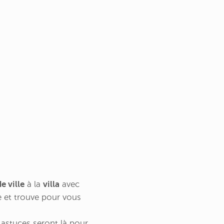
e ville
à la
villa
avec
he et trouve pour vous
s astuces seront là pour