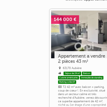
144 000 €
Appartement a vendre
2 pièces 43 m²
63170 Aubière
Séjour de 24 m²
Balcon
Cuisine américaine
Immeuble de standing
Parking collectif
T2 42 m² avec balcon + parking,
coup de cœur !. En exclusivité, situé
dans un secteur calme et très
recherché d'Aubière, venez découvrir
ce superbe appartement de 42 m²,
niché au 1er étage d'une copropriété