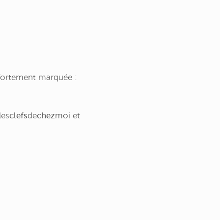
s fortement marquée :
les
clefs
de
chez
moi
et