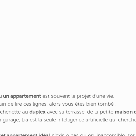
u un appartement
est souvent le projet d'une vie.
ain de lire ces lignes, alors vous êtes bien tombé !
tchenette au
duplex
avec sa terrasse, de la petite
maison d
garage, Lia est la seule intelligence artificielle qui cherc
et appartement idéal
n'existe pas ou est inaccessible, se