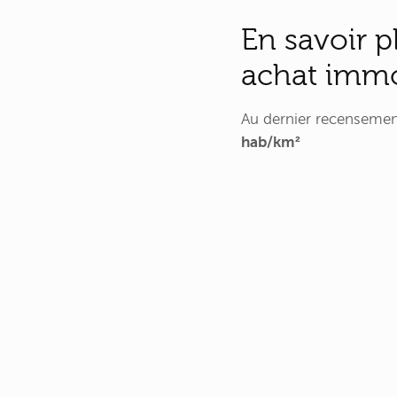
En savoir p
achat imm
Au dernier recenseme
hab/km²