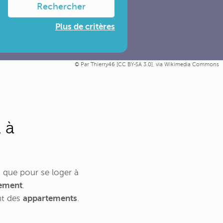
Rechercher
Plus de critères
Par Thierry46 [
CC BY-SA 3.0
],
via Wikimedia Commons
 à
 que pour se loger à
tement
.
nt des
appartements
.