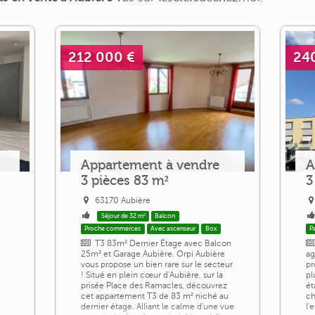
212 000 €
24
Appartement à vendre
A
3 pièces 83 m²
3
63170 Aubière
Séjour de 32 m²
Balcon
Proche commerces
Avec ascenseur
Box
Pa
T3 83m² Dernier Étage avec Balcon
25m² et Garage Aubière. Orpi Aubière
ag
vous propose un bien rare sur le secteur
pr
! Situé en plein cœur d'Aubière, sur la
pl
prisée Place des Ramacles, découvrez
ét
cet appartement T3 de 83 m² niché au
ch
dernier étage. Alliant le calme d'une vue
l'