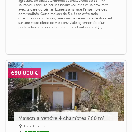
agréable, ce chalet lumineux et chaleureux de 134 m²
saura vous séduire par ses beaux volumes et sa proximité
avec la gare du Léman Express ainsi que l'ensemble des
commodités. Cette maison de 5 pièces offre trois
chambres confortables, une cuisine semi-ouverte donnant
sur une vaste pièce de vie conviviale agrémentée d'un
poêle à bois et d'une cheminée. Le chauffage est [...]
690 000 €
Maison a vendre 4 chambres 260 m²
Près de Sciez