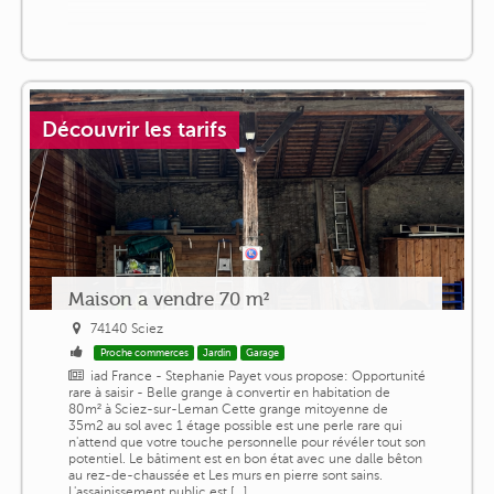
Découvrir les tarifs
Maison a vendre 70 m²
74140 Sciez
Proche commerces
Jardin
Garage
iad France - Stephanie Payet vous propose: Opportunité
rare à saisir - Belle grange à convertir en habitation de
80m² à Sciez-sur-Leman Cette grange mitoyenne de
35m2 au sol avec 1 étage possible est une perle rare qui
n'attend que votre touche personnelle pour révéler tout son
potentiel. Le bâtiment est en bon état avec une dalle bêton
au rez-de-chaussée et Les murs en pierre sont sains.
L'assainissement public est [...]