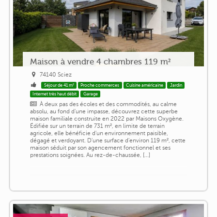
Maison à vendre 4 chambres 119 m²
74140 Sciez
Séjour de 41 m²
Proche commerces
Cuisine américaine
Jardin
Internet très haut débit
Garage
À deux pas des écoles et des commodités, au calme
absolu, au fond d'une impasse, découvrez cette superbe
maison familiale construite en 2022 par Maisons Oxygène.
Édifiée sur un terrain de 731 m², en limite de terrain
agricole, elle bénéficie d'un environnement paisible,
dégagé et verdoyant. D'une surface d'environ 119 m², cette
maison séduit par son agencement fonctionnel et ses
prestations soignées. Au rez-de-chaussée, [...]