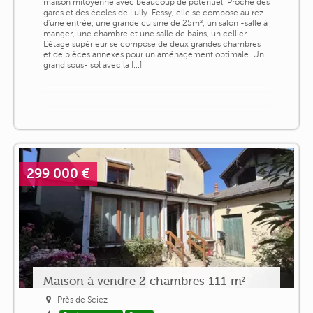
maison mitoyenne avec beaucoup de potentiel. Proche des
gares et des écoles de Lully-Fessy, elle se compose au rez
d'une entrée, une grande cuisine de 25m², un salon -salle à
manger, une chambre et une salle de bains, un cellier.
L'étage supérieur se compose de deux grandes chambres
et de pièces annexes pour un aménagement optimale. Un
grand sous- sol avec la [...]
299 000 €
Maison à vendre 2 chambres 111 m²
Près de Sciez