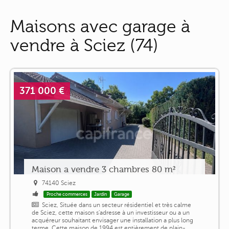
Maisons avec garage à
vendre à Sciez (74)
371 000 €
Maison a vendre 3 chambres 80 m²
74140 Sciez
Proche commerces
Jardin
Garage
Sciez, Située dans un secteur résidentiel et très calme
de Sciez, cette maison s'adresse à un investisseur ou a un
acquéreur souhaitant envisager une installation a plus long
terme. Cette maison de 1994 est entièrement de plain-