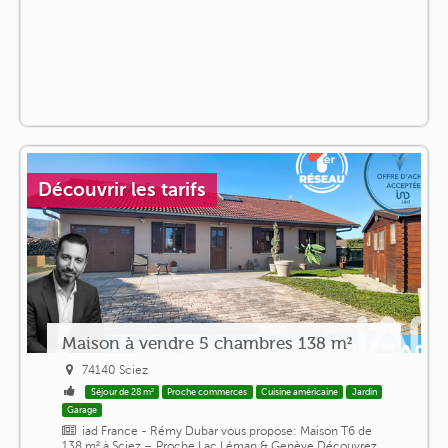
Découvrir les tarifs
Maison à vendre 5 chambres 138 m²
74140 Sciez
Séjour de 28 m²
Proche commerces
Cuisine américaine
Jardin
Garage
iad France - Rémy Dubar vous propose: Maison T6 de
138 m² à Sciez – Proche Lac Léman & Genève Découvrez