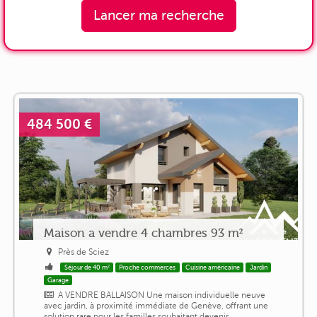
Lancer ma recherche
484 500 €
Maison a vendre 4 chambres 93 m²
Près de Sciez
Séjour de 40 m²
Proche commerces
Cuisine américaine
Jardin
Garage
A VENDRE BALLAISON Une maison individuelle neuve
avec jardin, à proximité immédiate de Genève, offrant une
solution rare pour les familles souhaitant devenir