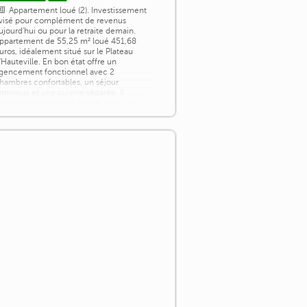
Appartement loué (2). Investissement
visé pour complément de revenus
ujourd'hui ou pour la retraite demain.
ppartement de 55,25 m² loué 451,68
uros, idéalement situé sur le Plateau
'Hauteville. En bon état offre un
gencement fonctionnel avec 2
hambres confortables, un séjour
umineux et une cuisine séparée. Il
énéficie d'un garage fermé, ainsi que
'une cave privative. Au rez de chaussée
'une résidence de 8 [...]