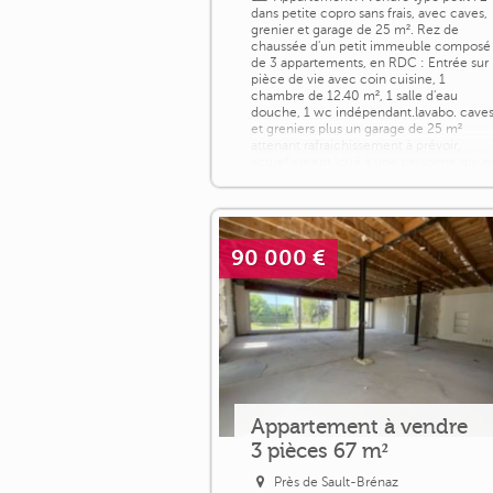
dans petite copro sans frais, avec caves,
grenier et garage de 25 m². Rez de
chaussée d'un petit immeuble composé
de 3 appartements, en RDC : Entrée sur
pièce de vie avec coin cuisine, 1
chambre de 12.40 m², 1 salle d'eau
douche, 1 wc indépendant.lavabo. cave
et greniers plus un garage de 25 m²
attenant rafraichissement à prévoir,
actuellement loué à une personne qui n
souhaite pas [...]
90 000 €
Appartement à vendre
3 pièces 67 m²
Près de Sault-Brénaz