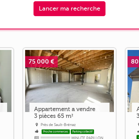
Lancer ma recherche
75 000 €
80
Appartement a vendre
3 pièces 65 m²
Près de Sault-Brénaz
Proche commerces
Parking collectif
!!!!!!!!!!!!!!!!!!!!!!!! MINUTE PAPILLON