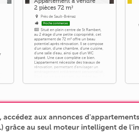
Appartement à vendre
2 pièces 72 m²
Près de Sault-Brénaz
Proche commerces
Situé en plein centre de St Rambert,
au 2 étage d'une petite copropriété, cet
appartement de 72 m² offre un beau
potentiel après rénovation. Il se compose
d'un salon, d'une chambre, d'une cuisine,
d'une salle d'eau, ainsi que d'un WC
r
séparé. Une cave complète ce bien.
L'appartement nécessite des travaux de
rénovation, permettant d'envisager un
aménagement entièrement personnalisé.
Situé sur un axe passant, qui mène aux [...]
ui
s, accédez aux annonces d'appartements 
) grâce au seul moteur intelligent de l'i