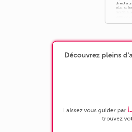
direct à l
plus, sa l
rapide aux
transport 
ainsi [...]
Découvrez pleins d'
L
Laissez vous guider par
trouvez vo