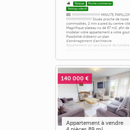
Terrasse
Proche commerces
Parking collectif
!!!!!!!!!!!!!!!!!!!!!!!! MINUTE PAPILLO
!!!!!!!!!!!!!!!!!!!!!! Située proche de toute
commodités, 2 min a pied du centre vill
Magnifique plateau nu de 67 m2, afin de
modeler votre appartement a votre gout
Possibilité d'obtenir un plan
d'aménagement d'architecte.
Appartement qui sera baigné de lumière
grâce a ses grandes baies vitrées donnan
accès sur une terrasse pour pouvoir
profiter de l'extérieur et contempler ce
[...]
140 000 €
Appartement à vendre
4 pièces 89 m²