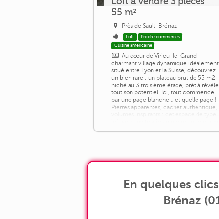
Loft a vendre 3 pièces
55 m²
Près de Sault-Brénaz
Loft
Proche commerces
Cuisine américaine
Au cœur de Virieu-le-Grand,
charmant village dynamique idéalement
situé entre Lyon et la Suisse, découvrez
un bien rare : un plateau brut de 55 m2
niché au 3 troisième étage, prêt à révéle
tout son potentiel. Ici, tout commence
par une page blanche… et quelle page !
Pierres apparentes, cachet authentique,
volumes inspirants : cet espace de type
loft vous invite à imaginer un intérieur q
vous ressemble vraiment. [...]
En quelques clic
Brénaz (01