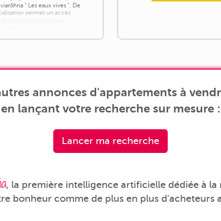
a viarôhna " Les eaux vives ". De
ocalisation permet un accès
 axes routiers principaux,
et covoiturage proche, facilitant
autres annonces d'appartements à vendre
en lançant votre recherche sur mesure :
Lancer ma recherche
ia
, la première intelligence artificielle dédiée à l
tre bonheur comme de plus en plus d'acheteurs a