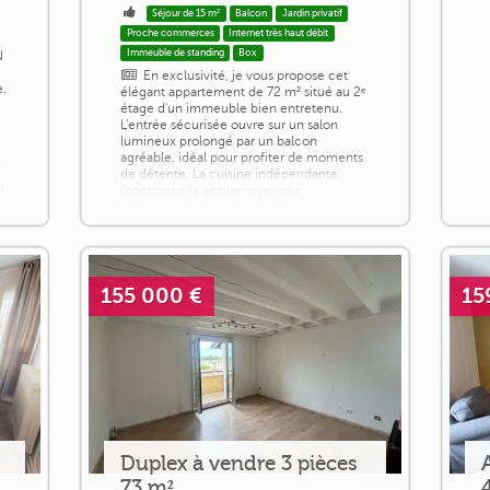
Séjour de 15 m²
Balcon
Jardin privatif
Proche commerces
Internet très haut débit
Immeuble de standing
Box
N
En exclusivité, je vous propose cet
e.
élégant appartement de 72 m² situé au 2ᵉ
étage d'un immeuble bien entretenu.
.
L'entrée sécurisée ouvre sur un salon
lumineux prolongé par un balcon
agréable, idéal pour profiter de moments
de détente. La cuisine indépendante,
t
fonctionnelle et bien agencée,
accompagne un quotidien fluide et
pratique. La partie nuit se compose de
trois chambres confortables offrant de
beaux volumes, ainsi [...]
155 000 €
15
Duplex à vendre 3 pièces
73 m²