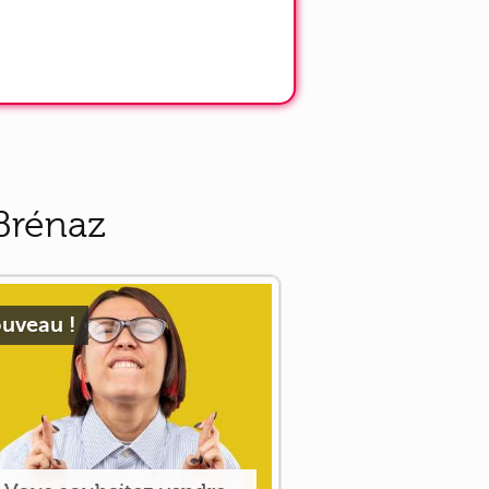
Brénaz
uveau !