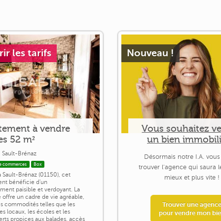
r les tarifs
Nouveau !
tement à vendre
Vous souhaitez v
es 52 m²
un bien immobili
 Sault-Brénaz
Désormais notre I.A. vous
e commerces
Box
trouver l'agence qui saura 
à Sault-Brénaz (01150), cet
mieux et plus vite !
nt bénéficie d'un
ment paisible et verdoyant. La
ffre un cadre de vie agréable,
s commodités telles que les
Trouver une agenc
 locaux, les écoles et les
pour vendre mon bi
erts propices aux balades, accès