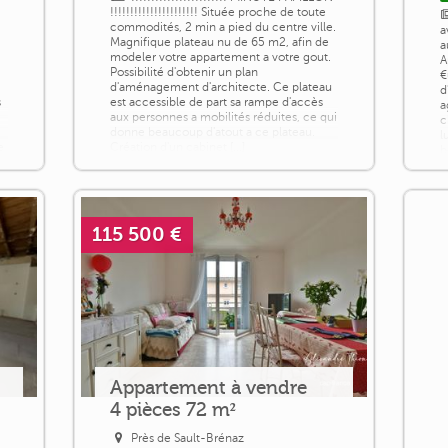
!!!!!!!!!!!!!!!!!!!!!! Située proche de toute
commodités, 2 min a pied du centre ville.
a
Magnifique plateau nu de 65 m2, afin de
a
modeler votre appartement a votre gout.
A
Possibilité d'obtenir un plan
€
d'aménagement d'architecte. Ce plateau
d
s
est accessible de part sa rampe d'accès
a
aux personnes a mobilités réduites, ce qui
c
donne beaucoup d'atout a ce plateau.
l
e
Création d'un cabinet [...]
b
d
d
115 500 €
Appartement à vendre
4 pièces 72 m²
Près de Sault-Brénaz