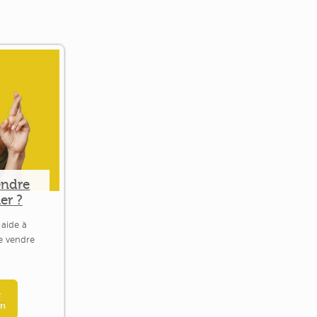
endre
er ?
 aide à
le vendre
e
en