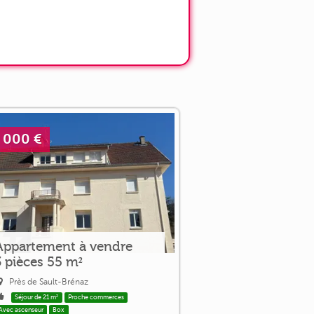
 000 €
Appartement à vendre
3 pièces 55 m²
Près de Sault-Brénaz
Séjour de 21 m²
Proche commerces
Avec ascenseur
Box