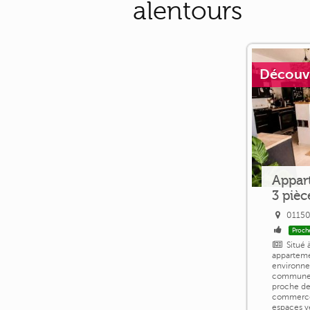
alentours
Découvri
Appar
3 pièc
01150
Proch
Situé 
apparteme
environne
commune o
proche de
commerces
espaces v