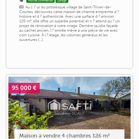
Proche commerces
Garage
Au c ? ur du pittoresque village de Saint-Trivier-de-
Courtes, découvrez cette maison de charme empreinte d ?
histoire et d ? authenticité. Avec une surface d ? environ
120 m², elle offre un superbe potentiel et n ? attend qu ? un
projet de rénovation à votre image. Derrière sa jolie façade
au cachet ancien, l ? entrée mène à une pièce de vie avec
coin cuisine. À l ? étage, les volumes généreux et les
ouvertures [...]
95 000 €
Maison a vendre 4 chambres 126 m²