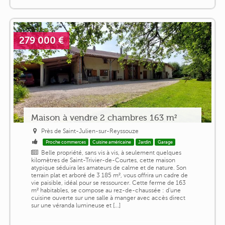
279 000 €
Maison à vendre 2 chambres 163 m²
Près de Saint-Julien-sur-Reyssouze
Proche commerces
Cuisine américaine
Jardin
Garage
Belle propriété, sans vis à vis, à seulement quelques
kilomètres de Saint-Trivier-de-Courtes, cette maison
atypique séduira les amateurs de calme et de nature. Son
terrain plat et arboré de 3 185 m², vous offrira un cadre de
vie paisible, idéal pour se ressourcer. Cette ferme de 163
m² habitables, se compose au rez-de-chaussée : d'une
cuisine ouverte sur une salle à manger avec accès direct
sur une véranda lumineuse et [...]