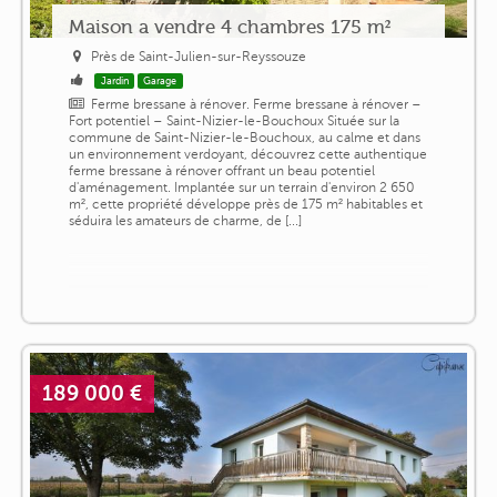
Maison a vendre 4 chambres 175 m²
Près de Saint-Julien-sur-Reyssouze
Jardin
Garage
Ferme bressane à rénover. Ferme bressane à rénover –
Fort potentiel – Saint-Nizier-le-Bouchoux Située sur la
commune de Saint-Nizier-le-Bouchoux, au calme et dans
un environnement verdoyant, découvrez cette authentique
ferme bressane à rénover offrant un beau potentiel
d'aménagement. Implantée sur un terrain d'environ 2 650
m², cette propriété développe près de 175 m² habitables et
séduira les amateurs de charme, de [...]
189 000 €