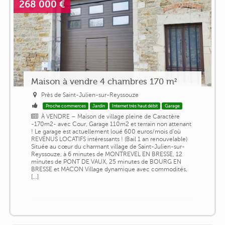
268 000 €
Maison à vendre 4 chambres 170 m²
Près de Saint-Julien-sur-Reyssouze
Proche commerces
Jardin
Internet très haut débit
Garage
À VENDRE – Maison de village pleine de Caractère
-170m2- avec Cour, Garage 110m2 et terrain non attenant
! Le garage est actuellement loué 600 euros/mois d'où
REVENUS LOCATIFS intéressants ! (Bail 1 an renouvelable)
Située au cœur du charmant village de Saint-Julien-sur-
Reyssouze, à 6 minutes de MONTREVEL EN BRESSE, 12
minutes de PONT DE VAUX, 25 minutes de BOURG EN
BRESSE et MACON Village dynamique avec commodités,
[...]