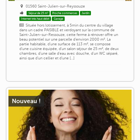
01560 Saint-Julien-sur-Reyssouze
Séjour de 25 m²
Proche commerces
Jardin
Internet très haut débit
Garage
Située hors lotissement, à 5min du centre du village
dans un cadre PAISIBLE et verdoyant sur la commune de
Saint-Julien-sur-Ressouze, cette ferme à rénover offre un
beau potentiel sur une parcelle d'environ 2000 m². La
partie habitable, d'une surface de 113 m², se compose
d'une cuisine équipée, d'un salon séjour de 25 m², de deux
chambres, d'une salle d'eau avec douche, d'un WC séparé,
ainsi que d'un cellier et d'une [...]
Nouveau !