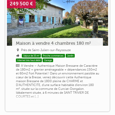
249 500 €
Maison à vendre 4 chambres 180 m²
Près de Saint-Julien-sur-Reyssouze
Séjour de 55 m²
Proche commerces
Jardin
Internet très haut débit
Garage
À Vendre – Authentique Maison Bressane de Caractère
de 180m2 + grenier aménageable + dépendances 150m2
et 60m2 Fort Potentiel ! Dans un environnement paisible au
cœur de la Bresse, venez découvrir cette Authentique
maison Bressane de 1800 pleine de CHARME et
D'AUTHENTICITE, d'une surface habitable d'environ 180
m², située sur la commune de Curciat-Dongalon.
Idéalement située, à 6 minutes de SAINT TRIVIER DE
COURTES et [...]