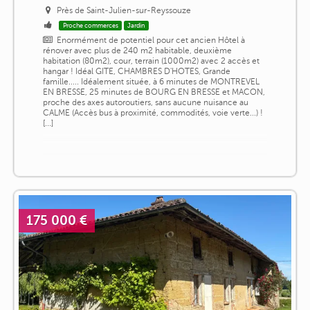
Près de Saint-Julien-sur-Reyssouze
Proche commerces
Jardin
Enormément de potentiel pour cet ancien Hôtel à
rénover avec plus de 240 m2 habitable, deuxième
habitation (80m2), cour, terrain (1000m2) avec 2 accès et
hangar ! Idéal GITE, CHAMBRES D'HOTES, Grande
famille..... Idéalement située, à 6 minutes de MONTREVEL
EN BRESSE, 25 minutes de BOURG EN BRESSE et MACON,
proche des axes autoroutiers, sans aucune nuisance au
CALME (Accès bus à proximité, commodités, voie verte...) !
[...]
175 000 €