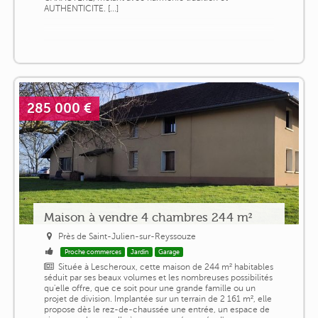
AUTHENTICITE. [...]
285 000 €
Maison à vendre 4 chambres 244 m²
Près de Saint-Julien-sur-Reyssouze
Proche commerces
Jardin
Garage
Située à Lescheroux, cette maison de 244 m² habitables
séduit par ses beaux volumes et les nombreuses possibilités
qu'elle offre, que ce soit pour une grande famille ou un
projet de division. Implantée sur un terrain de 2 161 m², elle
propose dès le rez-de-chaussée une entrée, un espace de