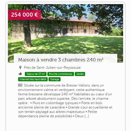
254 000 €
Maison à vendre 3 chambres 240 m²
Près de Saint-Julien-sur-Reyssouze
Séjour de 37 m²
Proche commerces
Jardin
Internet très haut débit
Garage
Située sur la commune de Bresse-Vallons, dans un
environnement calme et verdoyant, cette authentique
ferme bressane développe 240 m² habitables au cœur d'un
parc arboré absolument superbe. Dès l'arrivée, le charme
opère : • Murs en colombage typiques • Porte en bois
ancienne pleine de caractère • Grande cour accueillante et
son terrain paysagé aux arbres majestueux • Petite
dépendance pleine de possibilités • Deux [...]