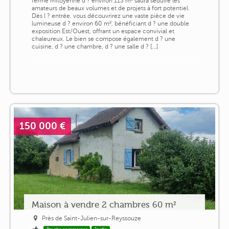
ferme mitoyenne d ? environ 113 m² saura séduire les
amateurs de beaux volumes et de projets à fort potentiel.
Dès l ? entrée, vous découvrirez une vaste pièce de vie
lumineuse d ? environ 60 m², bénéficiant d ? une double
exposition Est/Ouest, offrant un espace convivial et
chaleureux. Le bien se compose également d ? une
cuisine, d ? une chambre, d ? une salle d ? [...]
150 000 €
Maison à vendre 2 chambres 60 m²
Près de Saint-Julien-sur-Reyssouze