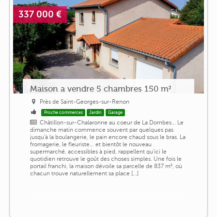
337 000 €
Maison a vendre 5 chambres 150 m²
Près de Saint-Georges-sur-Renon
Proche commerces
Jardin
Garage
Châtillon-sur-Chalaronne au coeur de La Dombes... Le
dimanche matin commence souvent par quelques pas
jusqu'à la boulangerie, le pain encore chaud sous le bras. La
fromagerie, le fleuriste… et bientôt le nouveau
supermarché, accessibles à pied, rappellent qu'ici le
quotidien retrouve le goût des choses simples. Une fois le
portail franchi, la maison dévoile sa parcelle de 837 m², où
chacun trouve naturellement sa place [...]