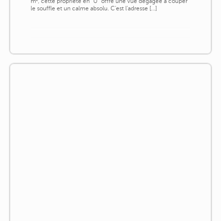
m², cette propriété en "U" offre une vue dégagée à couper
le souffle et un calme absolu. C'est l'adresse [...]