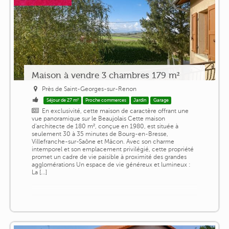
Maison à vendre 3 chambres 179 m²
Près de Saint-Georges-sur-Renon
Séjour de 27 m²
Proche commerces
Jardin
Garage
En exclusivité, cette maison de caractère offrant une
vue panoramique sur le Beaujolais Cette maison
d'architecte de 180 m², conçue en 1980, est située à
seulement 30 à 35 minutes de Bourg-en-Bresse,
Villefranche-sur-Saône et Mâcon. Avec son charme
intemporel et son emplacement privilégié, cette propriété
promet un cadre de vie paisible à proximité des grandes
agglomérations Un espace de vie généreux et lumineux :
La [...]