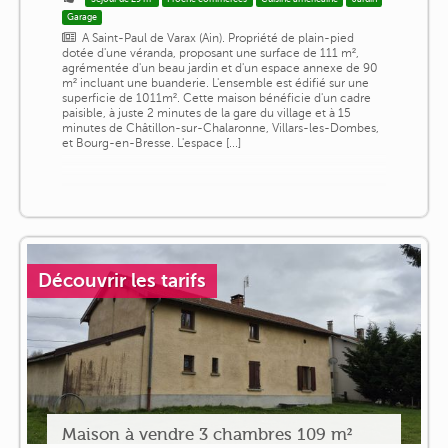
Garage
A Saint-Paul de Varax (Ain). Propriété de plain-pied
dotée d'une véranda, proposant une surface de 111 m²,
agrémentée d'un beau jardin et d'un espace annexe de 90
m² incluant une buanderie. L'ensemble est édifié sur une
superficie de 1011m². Cette maison bénéficie d'un cadre
paisible, à juste 2 minutes de la gare du village et à 15
minutes de Châtillon-sur-Chalaronne, Villars-les-Dombes,
et Bourg-en-Bresse. L'espace [...]
Découvrir les tarifs
Maison à vendre 3 chambres 109 m²