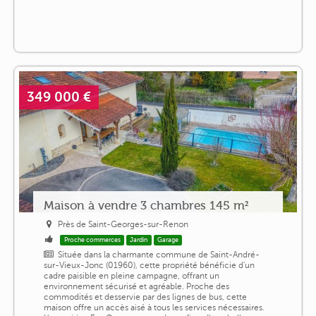
349 000 €
Maison à vendre 3 chambres 145 m²
Près de Saint-Georges-sur-Renon
Proche commerces
Jardin
Garage
Située dans la charmante commune de Saint-André-
sur-Vieux-Jonc (01960), cette propriété bénéficie d'un
cadre paisible en pleine campagne, offrant un
environnement sécurisé et agréable. Proche des
commodités et desservie par des lignes de bus, cette
maison offre un accès aisé à tous les services nécessaires.