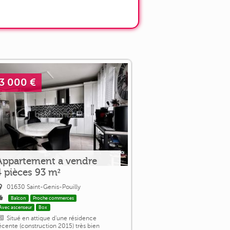
3 000 €
Appartement a vendre
4 pièces 93 m²
01630 Saint-Genis-Pouilly
Balcon
Proche commerces
Avec ascenseur
Box
Situé en attique d'une résidence
écente (construction 2015) très bien