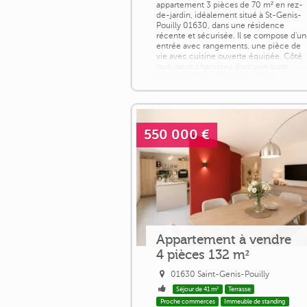
appartement 3 pièces de 70 m² en rez-
de-jardin, idéalement situé à St-Genis-
Pouilly 01630, dans une résidence
récente et sécurisée. Il se compose d'u
entrée avec rangements, une pièce de
vie avec cuisine ouverte équipée. Côté
nuit, deux chambres dont une suite
parentale avec salle d'eau privée,
complétée, d'une salle de douche et d'u
WC séparé. [...]
550 000 €
Appartement à vendre
4 pièces 132 m²
01630 Saint-Genis-Pouilly
Séjour de 41 m²
Terrasse
Proche commerces
Immeuble de standing