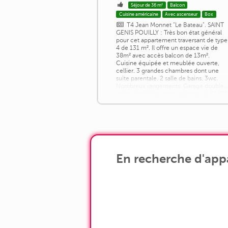
Séjour de 36 m²
Balcon
Cuisine américaine
Avec ascenseur
Box
T4 Jean Monnet "Le Bateau". SAINT
GENIS POUILLY : Très bon état général
pour cet appartement traversant de type
4 de 131 m². Il offre un espace vie de
38m² avec accès balcon de 13m².
Cuisine équipée et meublée ouverte,
cellier. 3 grandes chambres dont une
suite parentale. 2 salle de bains, 3wc.
Nombreux rangements. Garage double
en sous sol avec porte électrique. CLAS
ENERGIE C
En recherche d'appa