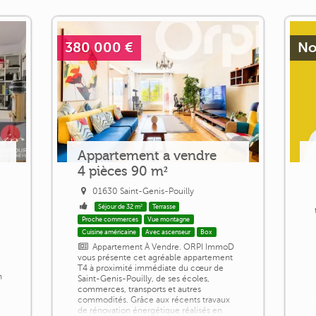
380 000 €
No
Appartement a vendre
4 pièces 90 m²
01630 Saint-Genis-Pouilly
Séjour de 32 m²
Terrasse
Proche commerces
Vue montagne
Cuisine américaine
Avec ascenseur
Box
Appartement À Vendre. ORPI ImmoD
vous présente cet agréable appartement
T4 à proximité immédiate du cœur de
n
Saint-Genis-Pouilly, de ses écoles,
e
commerces, transports et autres
commodités. Grâce aux récents travaux
de rénovation énergétique réalisés en