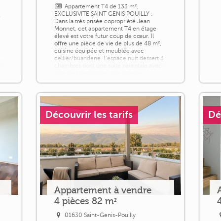
Appartement T4 de 133 m².
EXCLUSIVITE SAINT GENIS POUILLY :
É
Dans la très prisée copropriété Jean
Monnet, cet appartement T4 en étage
élevé est votre futur coup de cœur. Il
offre une pièce de vie de plus de 48 m²,
cuisine équipée et meublée avec
cellier/buanderie. L'espace nuit dessert 3
chambres dont une suite parentale avec
salle de bains privée, une salle de
douche, nombreux rangements. La
ce
terrasse exposée sud de 13m² [...]
Découvrir les tarifs
Dé
Appartement à vendre
4 pièces 82 m²
01630 Saint-Genis-Pouilly