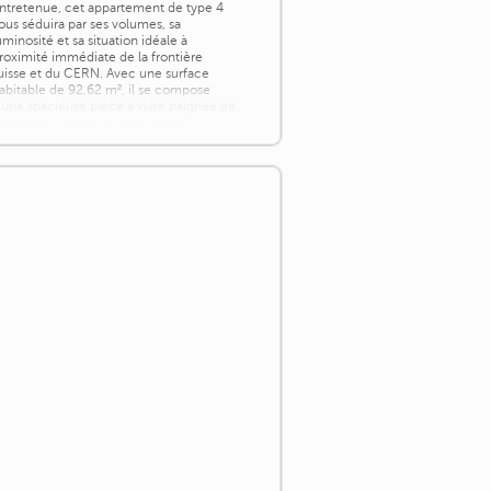
ntretenue, cet appartement de type 4
ous séduira par ses volumes, sa
uminosité et sa situation idéale à
roximité immédiate de la frontière
uisse et du CERN. Avec une surface
abitable de 92,62 m², il se compose
'une spacieuse pièce à vivre baignée de
umière, ouverte sur une cuisine
oderne, de trois belles chambres, d'une
alle de bains, d'un [...]