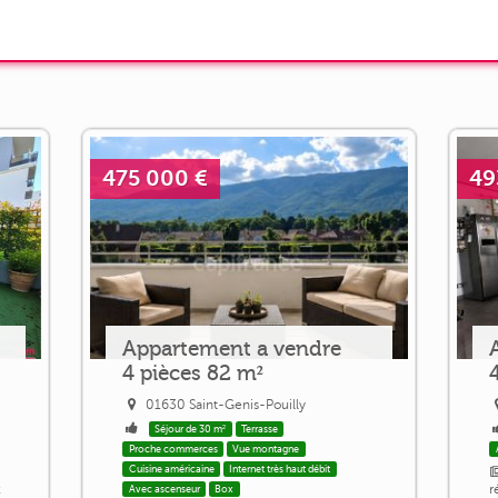
475 000 €
49
Appartement a vendre
4 pièces 82 m²
01630 Saint-Genis-Pouilly
Séjour de 30 m²
Terrasse
Proche commerces
Vue montagne
Cuisine américaine
Internet très haut débit
x
r
Avec ascenseur
Box