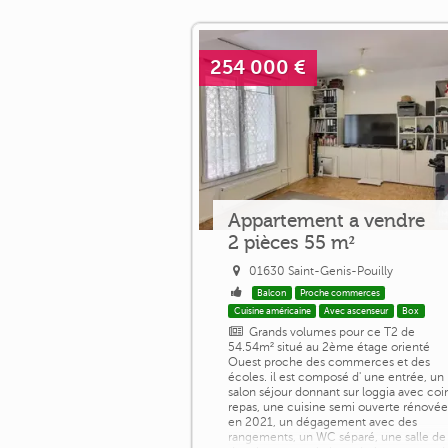
254 000 €
Appartement a vendre
2 pièces 55 m²
01630 Saint-Genis-Pouilly
Balcon
Proche commerces
Cuisine américaine
Avec ascenseur
Box
Grands volumes pour ce T2 de
54.54m² situé au 2ème étage orienté
Ouest proche des commerces et des
écoles. il est composé d' une entrée, un
salon séjour donnant sur loggia avec coi
repas, une cuisine semi ouverte rénové
en 2021, un dégagement avec des
rangements, un WC séparé, une salle de