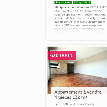
Avec ascenseur
Parking collectif
Appartement À Vendre. EXCLUSIVIT
SAINT GENIS POUILLY Découvrez ce
superbe appartement, idéalement situé
au cœur de Saint-Genis-Pouilly, à deux
pas du centre-ville. Dans un immeuble
récent (2011) au troisième étage avec
ascenseur, ce logement offre un beau
volume de 133 m². Lumineux, ce bien
comprend un séjour spacieux composé
d'une partie salle a manger et d'un espa
salon semi-ouvert sur la cuisine
totalement aménagée [...]
630 000 €
Appartement à vendre
4 pièces 132 m²
01630 Saint-Genis-Pouilly