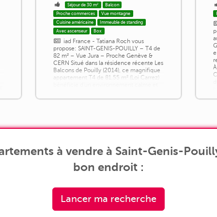
Séjour de 30 m²
Balcon
Proche commerces
Vue montagne
Cuisine américaine
Immeuble de standing
p
Avec ascenseur
Box
a
iad France - Tatiana Roch vous
G
propose: SAINT-GENIS-POUILLY – T4 de
e
82 m² – Vue Jura – Proche Genève &
r
CERN Situé dans la résidence récente Les
À
Balcons de Pouilly (2014), ce magnifique
C
appartement T4 de 81,55 m² (Loi Carrez)
d
bénéficie d'un environnement calme et
SE
b
recherché, à proximité immédiate de
c
Genève, du CERN, des commerces, des
C
écoles et des transports. Dès l'entrée,
vous serez séduit par ses volumes, sa [...]
rtements à vendre à Saint-Genis-Pouilly
bon endroit :
Lancer ma recherche