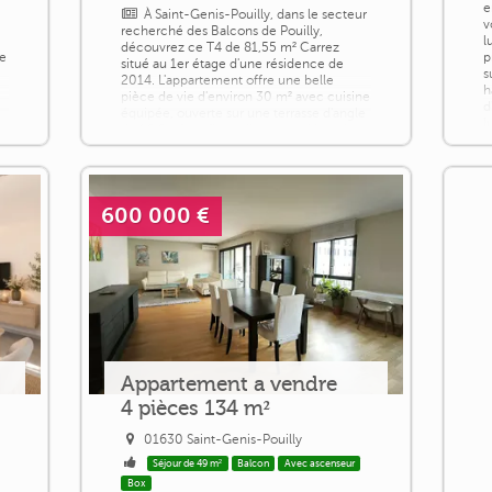
e
À Saint-Genis-Pouilly, dans le secteur
v
recherché des Balcons de Pouilly,
l
découvrez ce T4 de 81,55 m² Carrez
ne
p
situé au 1er étage d'une résidence de
s
2014. L'appartement offre une belle
h
pièce de vie d'environ 30 m² avec cuisine
d
équipée, ouverte sur une terrasse d'angle
l
de 16,6 m² profitant d'une vue dégagée
n
m
sur le Jura. Lumineux et bien agencé, il
s
propose un cadre de vie agréable, au
calme, tout en restant proche des [...]
600 000 €
Appartement a vendre
4 pièces 134 m²
01630 Saint-Genis-Pouilly
Séjour de 49 m²
Balcon
Avec ascenseur
Box