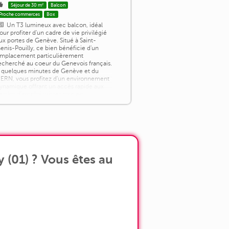
Séjour de 30 m²
Balcon
Proche commerces
Box
Un T3 lumineux avec balcon, idéal
our profiter d'un cadre de vie privilégié
ux portes de Genève. Situé à Saint-
enis-Pouilly, ce bien bénéficie d'un
mplacement particulièrement
echerché au coeur du Genevois français.
 quelques minutes de Genève et du
ERN, vous profitez d'un environnement
ynamique offrant un accès rapide aux
assins d'emploi suisses tout en
onservant un cadre de vie agréable.
ommerces, écoles, [...]
 (01) ? Vous êtes au