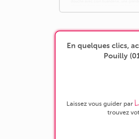
douche avec coin buanderie, une grand
chambre donnant sur loggia. ce bien est
complété par un garage en sous-sol et
une cave. [...]
En quelques clics, 
Pouilly (0
L
Laissez vous guider par
trouvez vo