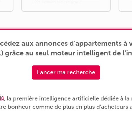
e
2021 (isolation par l'extérieur et
remplacement des fenêtres par du
double vitrage), ce logement bénéficie
d'un excellent classement énergétique
(DPE C). Cet appartement [...]
accédez aux annonces d'appartements à v
1) grâce au seul moteur intelligent de l'i
Lancer ma recherche
ia
, la première intelligence artificielle dédiée à l
tre bonheur comme de plus en plus d'acheteurs a