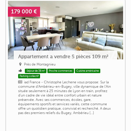
179 000 €
Appartement a vendre 5 pièces 109 m²
Près de Montagnieu
Séjour de 38 m²
Proche commerces
Cuisine américaine
Parking collectif
iad France - Christophe Lechene vous propose: Sur la
commune d'Ambérieu-en-Bugey, ville dynamique de l'Ain
située seulement à 25 minutes de Lyon en train, profitez
d'un cadre de vie idéal entre confort urbain et nature
préservée. Avec ses commerces, écoles, gare,
équipements sportifs et services variés, cette commune
offre un quotidien pratique, convivial et recherché. A deux
pas des premiers reliefs du Bugey, Ambérieu [...]