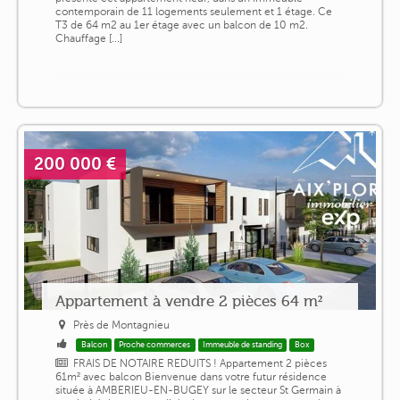
contemporain de 11 logements seulement et 1 étage. Ce
T3 de 64 m2 au 1er étage avec un balcon de 10 m2.
Chauffage [...]
200 000 €
Appartement à vendre 2 pièces 64 m²
Près de Montagnieu
Balcon
Proche commerces
Immeuble de standing
Box
FRAIS DE NOTAIRE REDUITS ! Appartement 2 pièces
61m² avec balcon Bienvenue dans votre futur résidence
située à AMBERIEU-EN-BUGEY sur le secteur St Germain à