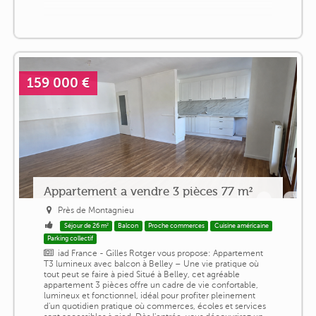
159 000 €
Appartement a vendre 3 pièces 77 m²
Près de Montagnieu
Séjour de 26 m²
Balcon
Proche commerces
Cuisine américaine
Parking collectif
iad France - Gilles Rotger vous propose: Appartement
T3 lumineux avec balcon à Belley – Une vie pratique où
tout peut se faire à pied Situé à Belley, cet agréable
appartement 3 pièces offre un cadre de vie confortable,
lumineux et fonctionnel, idéal pour profiter pleinement
d'un quotidien pratique où commerces, écoles et services