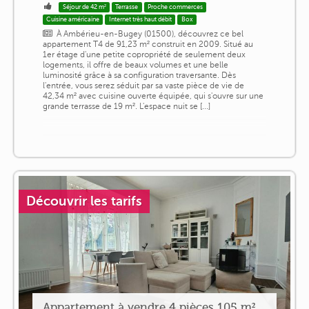
Séjour de 42 m²
Terrasse
Proche commerces
Cuisine américaine
Internet très haut débit
Box
À Ambérieu-en-Bugey (01500), découvrez ce bel
appartement T4 de 91,23 m² construit en 2009. Situé au
1er étage d'une petite copropriété de seulement deux
logements, il offre de beaux volumes et une belle
luminosité grâce à sa configuration traversante. Dès
l'entrée, vous serez séduit par sa vaste pièce de vie de
42,34 m² avec cuisine ouverte équipée, qui s'ouvre sur une
grande terrasse de 19 m². L'espace nuit se [...]
Découvrir les tarifs
Appartement à vendre 4 pièces 105 m²