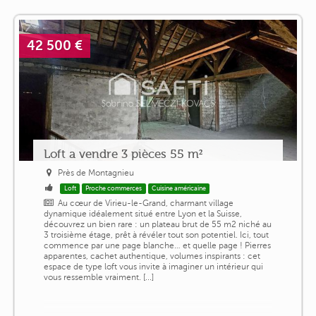
42 500 €
Loft a vendre 3 pièces 55 m²
Près de Montagnieu
Loft
Proche commerces
Cuisine américaine
Au cœur de Virieu-le-Grand, charmant village
dynamique idéalement situé entre Lyon et la Suisse,
découvrez un bien rare : un plateau brut de 55 m2 niché au
3 troisième étage, prêt à révéler tout son potentiel. Ici, tout
commence par une page blanche… et quelle page ! Pierres
apparentes, cachet authentique, volumes inspirants : cet
espace de type loft vous invite à imaginer un intérieur qui
vous ressemble vraiment. [...]