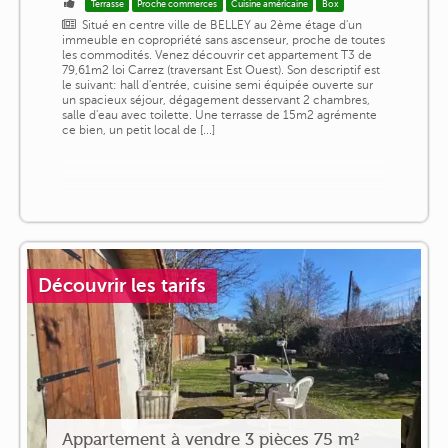
Terrasse
Proche commerces
Cuisine américaine
Box
Situé en centre ville de BELLEY au 2ème étage d'un
immeuble en copropriété sans ascenseur, proche de toutes
les commodités. Venez découvrir cet appartement T3 de
79,61m2 loi Carrez (traversant Est Ouest). Son descriptif est
le suivant: hall d'entrée, cuisine semi équipée ouverte sur
un spacieux séjour, dégagement desservant 2 chambres,
salle d'eau avec toilette. Une terrasse de 15m2 agrémente
ce bien, un petit local de [...]
Découvrir les tarifs
Appartement à vendre 3 pièces 75 m²