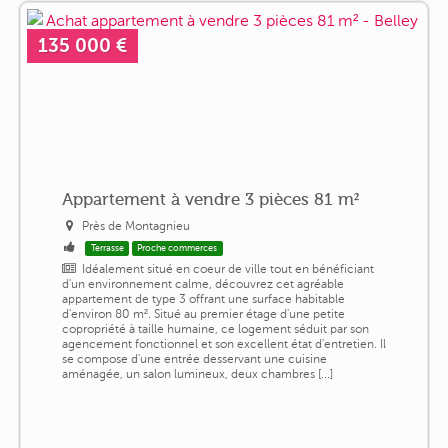
135 000 €
Appartement à vendre 3 pièces 81 m²
Près de Montagnieu
Terrasse
Proche commerces
Idéalement situé en coeur de ville tout en bénéficiant
d'un environnement calme, découvrez cet agréable
appartement de type 3 offrant une surface habitable
d'environ 80 m². Situé au premier étage d'une petite
copropriété à taille humaine, ce logement séduit par son
agencement fonctionnel et son excellent état d'entretien. Il
se compose d'une entrée desservant une cuisine
aménagée, un salon lumineux, deux chambres [...]