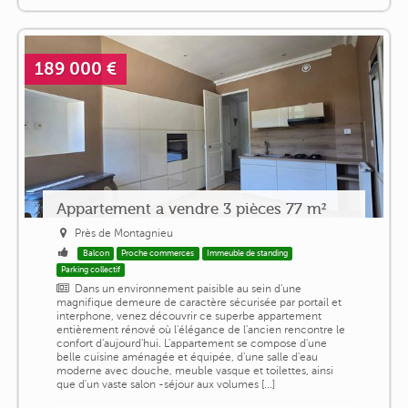
189 000 €
Appartement a vendre 3 pièces 77 m²
Près de Montagnieu
Balcon
Proche commerces
Immeuble de standing
Parking collectif
Dans un environnement paisible au sein d'une
magnifique demeure de caractère sécurisée par portail et
interphone, venez découvrir ce superbe appartement
entièrement rénové où l'élégance de l'ancien rencontre le
confort d'aujourd'hui. L'appartement se compose d'une
belle cuisine aménagée et équipée, d'une salle d'eau
moderne avec douche, meuble vasque et toilettes, ainsi
que d'un vaste salon -séjour aux volumes [...]