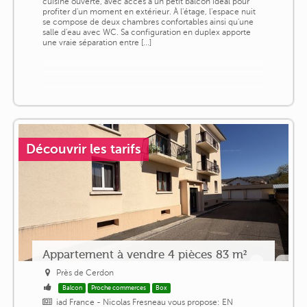
cuisine ouverte, avec accès à un petit balcon idéal pour
profiter d'un moment en extérieur. À l'étage, l'espace nuit
se compose de deux chambres confortables ainsi qu'une
salle d'eau avec WC. Sa configuration en duplex apporte
une vraie séparation entre [...]
Découvrir les tarifs
Appartement à vendre 4 pièces 83 m²
Près de Cerdon
Balcon
Proche commerces
Box
iad France - Nicolas Fresneau vous propose: EN