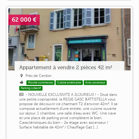
62 000 €
Appartement à vendre 2 pièces 42 m²
Près de Cerdon
Proche commerces
Cuisine américaine
Avec ascenseur
Parking collectif
- NOUVELLE EXCLUSIVITE A JUJURIEUX ! - Situé dans
une petite copropriété, la REGIE GASC BATTISTELLA vous
propose de découvrir ce charmant T2 d'environ 42m². Il se
compose actuellement d'une entrée, une cuisine ouverte
sur séjour, 1 chambre, une salle d'eau avec WC. Une cave
et une place de parking privé complètent le bien.
Caractéristiques du bien - 2e étage avec ascenseur /
Surface habitable de 42m² / Chauffage Gaz [...]