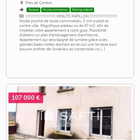
Près de Cerdon
Terrasse
Proche commerces
Parking collectif
!!!!!!!!!!!!!!!!!!!!!!!! MINUTE PAPILLON !!!!!!!!!!!!!!!!!!!!!!
Située proche de toute commodités, 2 min a pied du
centre ville. Magnifique plateau nu de 67 m2, afin de
modeler votre appartement a votre gout. Possibilité
d'obtenir un plan d'aménagement d'architecte.
Appartement qui sera baigné de lumière grâce a ses
grandes baies vitrées donnant accès sur une terrasse pour
pouvoir profiter de l'extérieur et contempler ce [...]
107 000 €