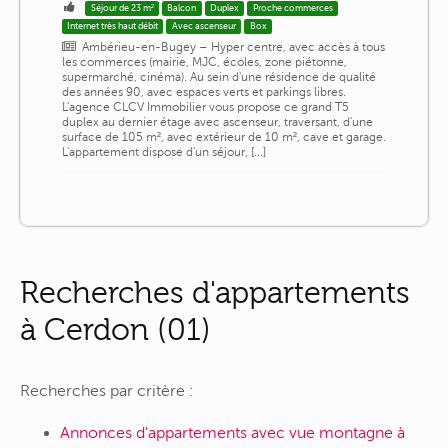
Séjour de 23 m²
Balcon
Duplex
Proche commerces
Internet très haut débit
Avec ascenseur
Box
Ambérieu-en-Bugey – Hyper centre, avec accès à tous
les commerces (mairie, MJC, écoles, zone piétonne,
supermarché, cinéma). Au sein d'une résidence de qualité
des années 90, avec espaces verts et parkings libres.
L'agence CLCV Immobilier vous propose ce grand T5
duplex au dernier étage avec ascenseur, traversant, d'une
surface de 105 m², avec extérieur de 10 m², cave et garage.
L'appartement dispose d'un séjour, [...]
Recherches d'appartements
à Cerdon (01)
Recherches par critère :
Annonces d'appartements avec vue montagne à