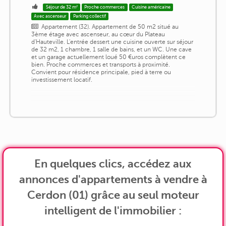
Séjour de 32 m²
Proche commerces
Cuisine américaine
Avec ascenseur
Parking collectif
Appartement (32). Appartement de 50 m2 situé au
3ème étage avec ascenseur, au cœur du Plateau
d'Hauteville. L'entrée dessert une cuisine ouverte sur séjour
de 32 m2, 1 chambre, 1 salle de bains, et un WC. Une cave
et un garage actuellement loué 50 €uros complètent ce
bien. Proche commerces et transports à proximité.
Convient pour résidence principale, pied à terre ou
investissement locatif.
En quelques clics, accédez aux
annonces d'appartements à vendre à
Cerdon (01) grâce au seul moteur
intelligent de l'immobilier :