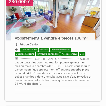
230 000 €
Appartement a vendre 4 pièces 108 m²
Près de Cerdon
Séjour de 40 m²
Terrasse
Proche commerces
Cuisine américaine
Immeuble de standing
Avec ascenseur
Box
!!!!!!!!!!!!!!!! MINUTE PAPILLON !!!!!!!!!!!!!!!!!!!! A deux
pas de toutes les commodités. Somptueux appartement
clés en main, 3 chambres de 108 m2. Laissez-vous séduire
par ce magnifique appartement offrant une superbe pièce
de vie de 40 m² ouverte sur une cuisine conviviale, trois
belles chambres, dont une suite avec salle d'eau privative et
une autre avec salle de bain, ainsi qu'une vaste terrasse de
24 m². Niché dans [...]