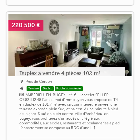
220 500 €
Duplex a vendre 4 pièces 102 m²
Près de Cerdon
Terrasse
Duplex
Proche commerces
AMBÉRIEU-EN-BUGEY - ** € - Lancelot SEILLER -
O7.82.II.I2.48 Parlez-moi d'immo Lyon vous propose ce T4
en duplex de 101,7 m² avec sa cour intérieure privée, une
terrasse exposée plein Sud, et balcon. À une minute à pied
de la gare. Situé en plein centre-ville d'Ambérieu-en-
bugey, vous profiterez d'un accès privilégié aux
commodités, aux écoles, restaurants et boulangeries à pied.
L'appartement se compose au RDC d'une [...]