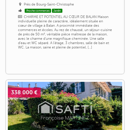
Près de Bourg-Saint-Christophe
Proche commerces
Jardin
CHARME ET POTENTIEL AU CŒUR DE BALAN Maison
individuelle pleine de caractère, idéalement située en
cœur de village à Balan. A proximité immédiate des
commerces et écoles. Au rez de chaussé, un séjour-cuisine
de près de 50 m², véritable pièce maîtresse de la maison,
avec le charme d'une magnifique cheminée. Une salle
d'eau et WC séparé. A l'étage, 3 chambres, salle de bain et
WC. La maison, saine et pleine de potentiel, [...]
338 000 €