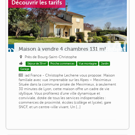
Découvrir les tarifs
Maison à vendre 4 chambres 131 m²
Près de Bourg-Saint-Christophe
Séjour de 39 m²
Proche commerces
Vue montagne
Jardin
Garage
iad France - Christophe Lechene vous propose: Maison
familiale avec vue imprenable sur les Alpes – Meximieux
Située dans la commune prisée de Meximieux, à seulement
30 minutes de Lyon, cette maison offre un cadre de vie
idyllique. Vous profiterez d'une ville dynamique et
conviviale, dotée de tous les services indispensables :
commerces de proximité, écoles (collège et lycée), gare
SNCF, et un centre-ville vivant. Un [...]