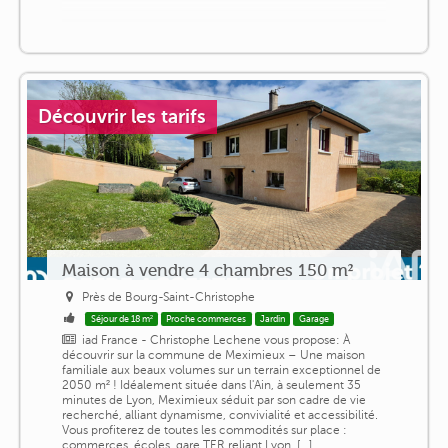
Découvrir les tarifs
Maison à vendre 4 chambres 150 m²
Près de Bourg-Saint-Christophe
Séjour de 18 m²
Proche commerces
Jardin
Garage
iad France - Christophe Lechene vous propose: À
découvrir sur la commune de Meximieux – Une maison
familiale aux beaux volumes sur un terrain exceptionnel de
2050 m² ! Idéalement située dans l'Ain, à seulement 35
minutes de Lyon, Meximieux séduit par son cadre de vie
recherché, alliant dynamisme, convivialité et accessibilité.
Vous profiterez de toutes les commodités sur place :
commerces, écoles, gare TER reliant Lyon, [...]