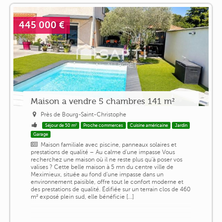
445 000 €
Maison a vendre 5 chambres 141 m²
Près de Bourg-Saint-Christophe
Séjour de 50 m²
Proche commerces
Cuisine américaine
Jardin
Garage
Maison familiale avec piscine, panneaux solaires et
prestations de qualité – Au calme d'une impasse Vous
recherchez une maison où il ne reste plus qu'à poser vos
valises ? Cette belle maison à 5 mn du centre ville de
Meximieux, située au fond d'une impasse dans un
environnement paisible, offre tout le confort moderne et
des prestations de qualité. Édifiée sur un terrain clos de 460
m² exposé plein sud, elle bénéficie [...]