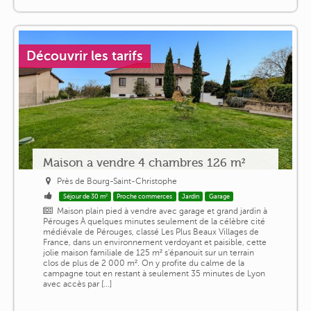
Découvrir les tarifs
Maison a vendre 4 chambres 126 m²
Près de Bourg-Saint-Christophe
Séjour de 30 m²
Proche commerces
Jardin
Garage
Maison plain pied à vendre avec garage et grand jardin à
Pérouges À quelques minutes seulement de la célèbre cité
médiévale de Pérouges, classé Les Plus Beaux Villages de
France, dans un environnement verdoyant et paisible, cette
jolie maison familiale de 125 m² s'épanouit sur un terrain
clos de plus de 2 000 m². On y profite du calme de la
campagne tout en restant à seulement 35 minutes de Lyon
avec accès par [...]