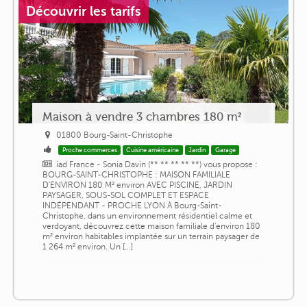
Découvrir les tarifs
Maison à vendre 3 chambres 180 m²
01800 Bourg-Saint-Christophe
Proche commerces
Cuisine américaine
Jardin
Garage
iad France - Sonia Davin (** ** ** ** **) vous propose :
BOURG-SAINT-CHRISTOPHE : MAISON FAMILIALE
D'ENVIRON 180 M² environ AVEC PISCINE, JARDIN
PAYSAGER, SOUS-SOL COMPLET ET ESPACE
INDÉPENDANT - PROCHE LYON À Bourg-Saint-
Christophe, dans un environnement résidentiel calme et
verdoyant, découvrez cette maison familiale d'environ 180
m² environ habitables implantée sur un terrain paysager de
1 264 m² environ. Un [...]