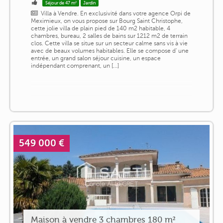
Séjour de 47 m²
Jardin
Villa à Vendre. En exclusivité dans votre agence Orpi de
Meximieux, on vous propose sur Bourg Saint Christophe,
cette jolie villa de plain pied de 140 m2 habitable, 4
chambres, bureau, 2 salles de bains sur 1212 m2 de terrain
clos. Cette villa se situe sur un secteur calme sans vis à vie
avec de beaux volumes habitables. Elle se compose d' une
entrée, un grand salon séjour cuisine, un espace
indépendant comprenant, un [...]
549 000 €
Maison à vendre 3 chambres 180 m²