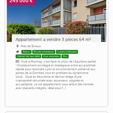
245 000 €
Appartement a vendre 3 pièces 64 m²
Près de Birieux
Balcon
Proche commerces
Cuisine américaine
Internet très haut débit
Avec ascenseur
Box
Vivre à Mionnay, c'est faire le choix de l'équilibre parfait
! Emplacement privilégié et stratégique entre accessibilité
rapide pour rejoindre Lyon et environnement préservé aux
portes de la Dombes, tout en profitant du dynamisme
local... Situé au deuxième et dernier étage d'une
copropriété sécurisée avec ascenseur, soignée et
accueillante, ce joli appartement vous séduit dès l'entrée
avec placards intégrés, idéal pour [...]