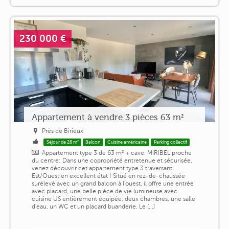
230 000 €
Appartement à vendre 3 pièces 63 m²
Près de Birieux
Séjour de 28 m²
Balcon
Cuisine américaine
Parking collectif
Appartement type 3 de 63 m² + cave. MIRIBEL proche
du centre: Dans une copropriété entretenue et sécurisée,
venez découvrir cet appartement type 3 traversant
Est/Ouest en excellent état ! Situé en rez-de-chaussée
surélevé avec un grand balcon à l'ouest, il offre une entrée
avec placard, une belle pièce de vie lumineuse avec
cuisine US entièrement équipée, deux chambres, une salle
d'eau, un WC et un placard buanderie. Le [...]