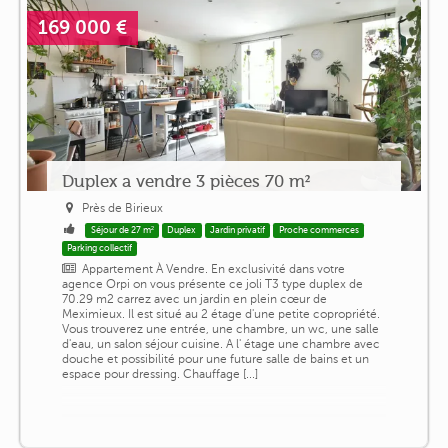
169 000 €
Duplex a vendre 3 pièces 70 m²
Près de Birieux
Séjour de 27 m²
Duplex
Jardin privatif
Proche commerces
Parking collectif
Appartement À Vendre. En exclusivité dans votre
agence Orpi on vous présente ce joli T3 type duplex de
70.29 m2 carrez avec un jardin en plein cœur de
Meximieux. Il est situé au 2 étage d'une petite copropriété.
Vous trouverez une entrée, une chambre, un wc, une salle
d'eau, un salon séjour cuisine. A l' étage une chambre avec
douche et possibilité pour une future salle de bains et un
espace pour dressing. Chauffage [...]