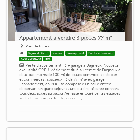
Appartement a vendre 3 pièces 77 m²
Près de Birieux
Séjour de 25 m²
Terrasse
Jardin privatif
Proche commerces
Avec ascenseur
Box
Vente d'appartement T3 + garage à Dagneux. Nouvelle
exclusivité ORPI ! Idéalement situé au centre de Dagneux à
deux pas (moins de 100 m) de toutes commodités (écoles
et commerces), spacieux T3 de 77 m² avec garage.
L'appartement, en RDC, se compose d'un hall d'entrée
desservant un grand séjour et une cuisine séparée donnant
tous deux accès au balcon/terrasse entouré par les espaces
verts de la copropriété. Depuis ce [...]