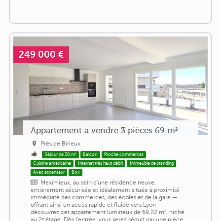
249 000 €
Appartement a vendre 3 pièces 69 m²
Près de Birieux
Séjour de 30 m²
Balcon
Proche commerces
Cuisine américaine
Internet très haut débit
Immeuble de standing
Avec ascenseur
Box
Meximieux, au sein d'une résidence neuve,
entièrement sécurisée et idéalement située à proximité
immédiate des commerces, des écoles et de la gare —
offrant ainsi un accès rapide et fluide vers Lyon —
découvrez cet appartement lumineux de 69,22 m², niché
au 2ᵉ étage. Dès l'entrée, vous serez séduit par une pièce