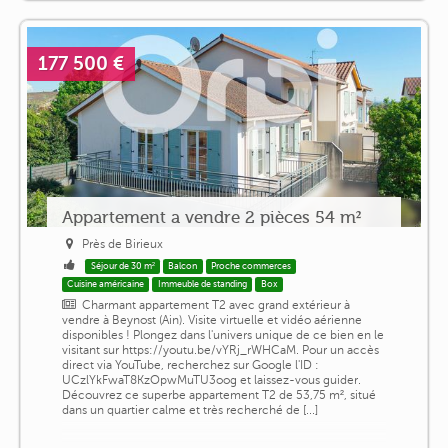
177 500 €
Appartement a vendre 2 pièces 54 m²
Près de Birieux
Séjour de 30 m²
Balcon
Proche commerces
Cuisine américaine
Immeuble de standing
Box
Charmant appartement T2 avec grand extérieur à
vendre à Beynost (Ain). Visite virtuelle et vidéo aérienne
disponibles ! Plongez dans l'univers unique de ce bien en le
visitant sur https://youtu.be/vYRj_rWHCaM. Pour un accès
direct via YouTube, recherchez sur Google l'ID :
UCzlYkFwaT8KzOpwMuTU3oog et laissez-vous guider.
Découvrez ce superbe appartement T2 de 53,75 m², situé
dans un quartier calme et très recherché de [...]