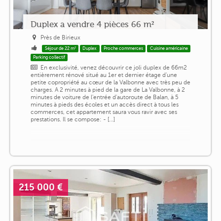
Duplex a vendre 4 pièces 66 m²
Près de Birieux
Séjour de 22 m²
Duplex
Proche commerces
Cuisine américaine
Parking collectif
En exclusivité, venez découvrir ce joli duplex de 66m2
entièrement rénové situé au 1er et dernier étage d'une
petite copropriété au cœur de la Valbonne avec très peu de
charges. A 2 minutes à pied de la gare de La Valbonne, à 2
minutes de voiture de l'entrée d'autoroute de Balan, à 5
minutes à pieds des écoles et un accès direct à tous les
commerces, cet appartement saura vous ravir avec ses
prestations. Il se compose: - [...]
215 000 €