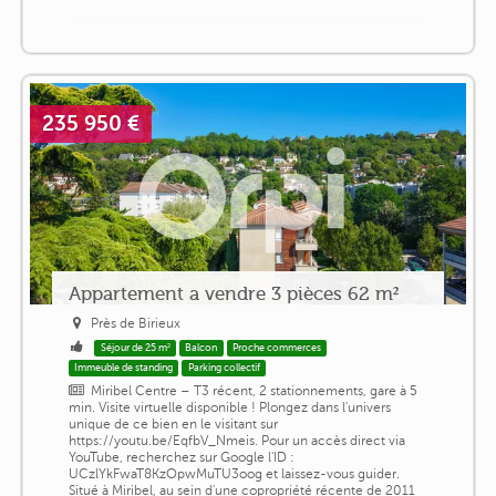
235 950 €
Appartement a vendre 3 pièces 62 m²
Près de Birieux
Séjour de 25 m²
Balcon
Proche commerces
Immeuble de standing
Parking collectif
Miribel Centre – T3 récent, 2 stationnements, gare à 5
min. Visite virtuelle disponible ! Plongez dans l'univers
unique de ce bien en le visitant sur
https://youtu.be/EqfbV_Nmeis. Pour un accès direct via
YouTube, recherchez sur Google l'ID :
UCzlYkFwaT8KzOpwMuTU3oog et laissez-vous guider.
Situé à Miribel, au sein d'une copropriété récente de 2011