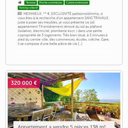
Terrasse
Proche commerces
Cuisine américaine
Parking collectif
MEXIMIEUX. ** €. EXCLUSIVITÉ parlezmoidimmo, si
vous êtes à la recherche d'un appartement SANS TRAVAUX
juste à poser ses meubles, je vous présente ce joli
appartement T4 entièrement rénové du sol au plafond
(isolation, électricité, plomberie exct..) dans une petite
copropriété de 5 logements. Très bien situé, à 3 minutes à
pied du centre ville, des commerces, écoles, crèche, Gare,
il se compose d'une belle pièce de vie [...]
320 000 €
Appartement a vendre 5 pièces 138 m²