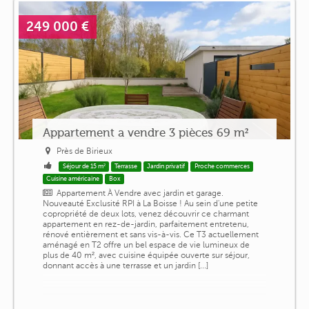
249 000 €
Appartement a vendre 3 pièces 69 m²
Près de Birieux
Séjour de 15 m²
Terrasse
Jardin privatif
Proche commerces
Cuisine américaine
Box
Appartement À Vendre avec jardin et garage.
Nouveauté Exclusité ️RPI à La Boisse ! Au sein d'une petite
copropriété de deux lots, venez découvrir ce charmant
appartement en rez-de-jardin, parfaitement entretenu,
rénové entièrement et sans vis-à-vis. Ce T3 actuellement
aménagé en T2 offre un bel espace de vie lumineux de
plus de 40 m², avec cuisine équipée ouverte sur séjour,
donnant accès à une terrasse et un jardin [...]