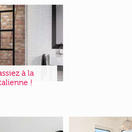
assiez à la
talienne !