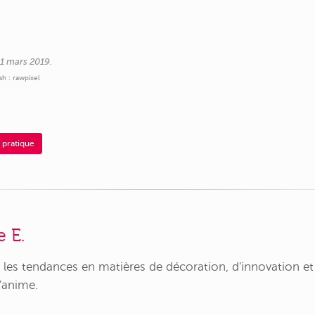
 11 mars 2019.
h : rawpixel
 pratique
e E.
e les tendances en matières de décoration, d'innovation et
'anime.