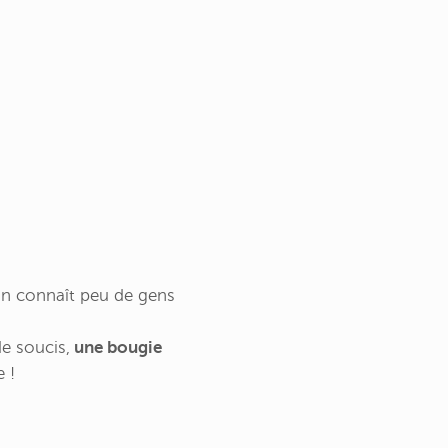
 on connaît peu de gens
de soucis,
une bougie
e !