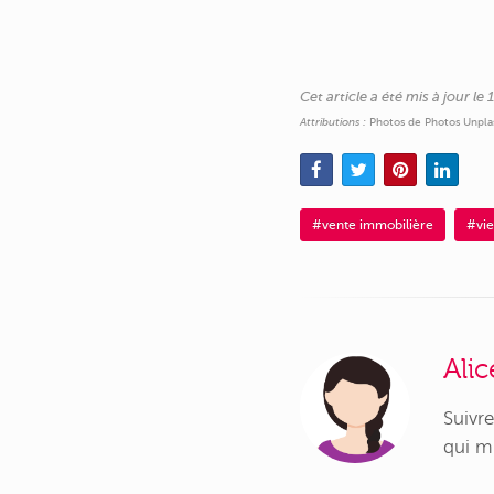
Cet article a été mis à jour le
Attributions :
Photos de Photos Unplas
#vente immobilière
#vie
Alic
Suivr
qui m