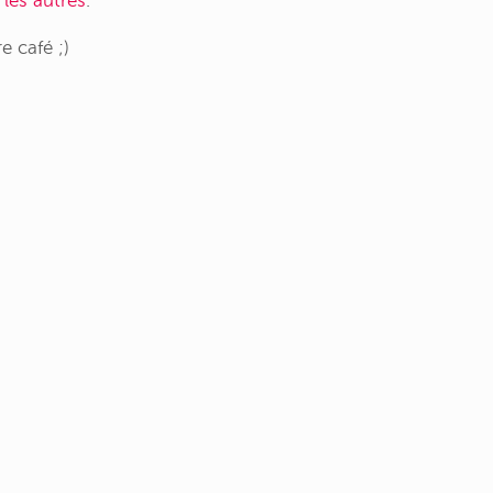
les autres
.
e café ;)