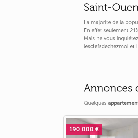
Saint-Ouen,
La majorité de la popu
En effet seulement 2
Mais ne vous inquiétez
les
clefs
de
chez
moi
et L
Annonces d
Quelques
appartement
190 000 €