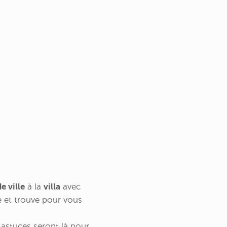
e ville
à la
villa
avec
he et trouve pour vous
s astuces seront là pour