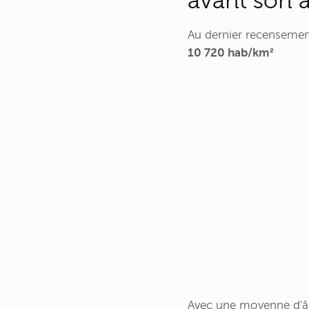
avant son 
Au dernier recenseme
10 720 hab/km²
Avec une moyenne d'âge