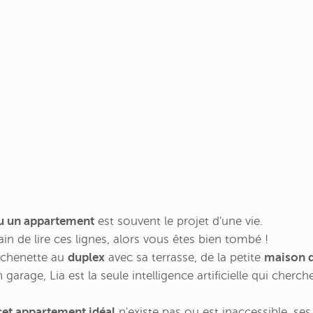
u un appartement
est souvent le projet d'une vie.
ain de lire ces lignes, alors vous êtes bien tombé !
tchenette au
duplex
avec sa terrasse, de la petite
maison d
garage, Lia est la seule intelligence artificielle qui cherc
et appartement idéal
n'existe pas ou est inaccessible, se