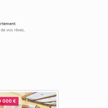
artement
.
de vos rêves,
0 000 €