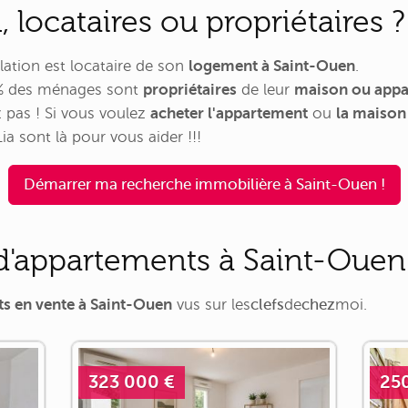
 locataires ou propriétaires ?
lation est locataire de son
logement à Saint-Ouen
.
1% des ménages sont
propriétaires
de leur
maison ou app
 pas ! Si vous voulez
acheter l'appartement
ou
la maison
ia sont là pour vous aider !!!
Démarrer ma recherche immobilière à Saint-Ouen !
'appartements à Saint-Ouen
s en vente à Saint-Ouen
vus sur
les
clefs
de
chez
moi
.
323 000 €
25