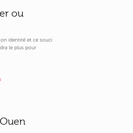
ger ou
on identité et ce souci
ndra le plus pour
s
t-Ouen