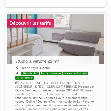
Découvrir les tarifs
Studio à vendre 21 m²
Près de Veyre-Monton
Séjour de 16 m²
Proche commerces
Internet très haut débit
Avec ascenseur
À VENDRE –STUDIO - DELILLE/JEANNE D'ARD -
ASCENSEUR - DPE C - CLERMONT FERRAND Proposé par
Olivier Sanchez, conseiller du réseau OPTIMHOME Visites
possibles 7j/7 — même le dimanche ! Un studio
fonctionnel, lumineux et prêt à vivre Idéalement situé
secteur Delille / Jeanne d'Arc — ce studio de 21 m² profite
d'un emplacement central, dynamique et parfaitement
desservi. Un cadre de vie pratique au quotidien et très [...]