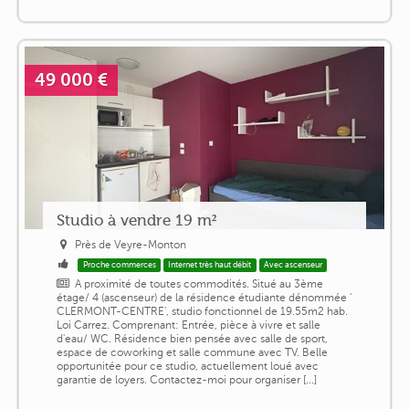
49 000 €
Studio à vendre 19 m²
Près de Veyre-Monton
Proche commerces
Internet très haut débit
Avec ascenseur
A proximité de toutes commodités. Situé au 3ème
étage/ 4 (ascenseur) de la résidence étudiante dénommée '
CLERMONT-CENTRE', studio fonctionnel de 19.55m2 hab.
Loi Carrez. Comprenant: Entrée, pièce à vivre et salle
d'eau/ WC. Résidence bien pensée avec salle de sport,
espace de coworking et salle commune avec TV. Belle
opportunitée pour ce studio, actuellement loué avec
garantie de loyers. Contactez-moi pour organiser [...]