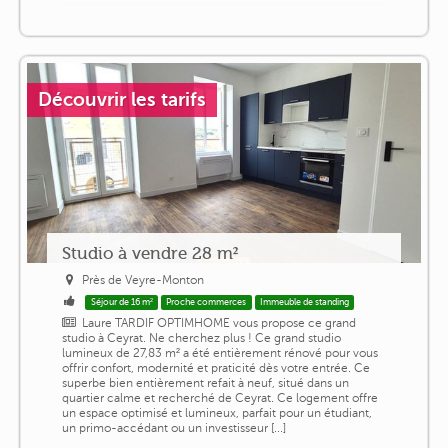
Découvrir les tarifs
Studio à vendre 28 m²
Près de Veyre-Monton
Séjour de 16 m²
Proche commerces
Immeuble de standing
Laure TARDIF OPTIMHOME vous propose ce grand
studio à Ceyrat. Ne cherchez plus ! Ce grand studio
lumineux de 27,83 m² a été entièrement rénové pour vous
offrir confort, modernité et praticité dès votre entrée. Ce
superbe bien entièrement refait à neuf, situé dans un
quartier calme et recherché de Ceyrat. Ce logement offre
un espace optimisé et lumineux, parfait pour un étudiant,
un primo-accédant ou un investisseur [...]