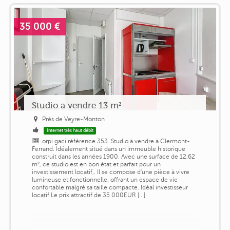
35 000 €
Studio a vendre 13 m²
Près de Veyre-Monton
Internet très haut débit
orpi gaci référence 353. Studio à vendre à Clermont-
Ferrand. Idéalement situé dans un immeuble historique
construit dans les années 1900. Avec une surface de 12,62
m², ce studio est en bon état et parfait pour un
investissement locatif,. Il se compose d'une pièce à vivre
lumineuse et fonctionnelle, offrant un espace de vie
confortable malgré sa taille compacte. Idéal investisseur
locatif Le prix attractif de 35 000EUR [...]