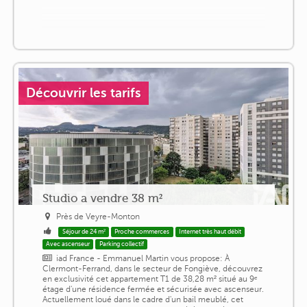
Découvrir les tarifs
Studio a vendre 38 m²
Près de Veyre-Monton
Séjour de 24 m²
Proche commerces
Internet très haut débit
Avec ascenseur
Parking collectif
iad France - Emmanuel Martin vous propose: À
Clermont-Ferrand, dans le secteur de Fongiève, découvrez
en exclusivité cet appartement T1 de 38,28 m² situé au 9ᵉ
étage d'une résidence fermée et sécurisée avec ascenseur.
Actuellement loué dans le cadre d'un bail meublé, cet