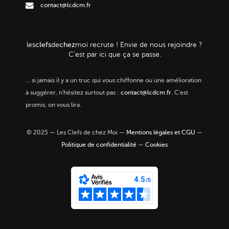
contact@lcdcm.fr
clefs
chez
les
de
moi
recrute ! Envie de nous rejoindre ?
C'est par ici que ça se passe.
…
si jamais il y a un truc qui vous chiffonne ou une amélioration
à suggérer, n'hésitez surtout pas :
contact@lcdcm.fr
. C'est
promis, on vous lira.
© 2025 — Les Clefs de chez Moi —
Mentions légales et CGU
—
Politique de confidentialité
—
Cookies