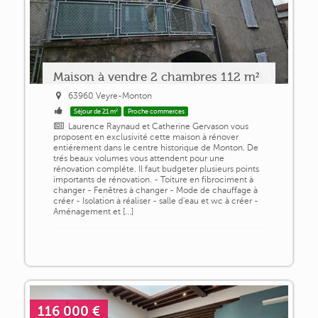
Maison à vendre 2 chambres 112 m²
63960 Veyre-Monton
Séjour de 21 m²
Proche commerces
Laurence Raynaud et Catherine Gervason vous
proposent en exclusivité cette maison à rénover
entiérement dans le centre historique de Monton. De
trés beaux volumes vous attendent pour une
rénovation compléte. Il faut budgeter plusieurs points
importants de rénovation. - Toiture en fibrociment à
changer - Fenêtres à changer - Mode de chauffage à
créer - Isolation à réaliser - salle d'eau et wc à créer -
Aménagement et [...]
116 000 €