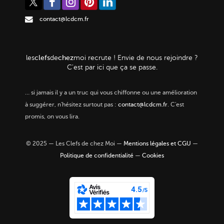
contact@lcdcm.fr
clefs
chez
les
de
moi
recrute ! Envie de nous rejoindre ?
C'est par ici que ça se passe.
…
si jamais il y a un truc qui vous chiffonne ou une amélioration
à suggérer, n'hésitez surtout pas :
contact@lcdcm.fr
. C'est
promis, on vous lira.
© 2025 — Les Clefs de chez Moi —
Mentions légales et CGU
—
Politique de confidentialité
—
Cookies