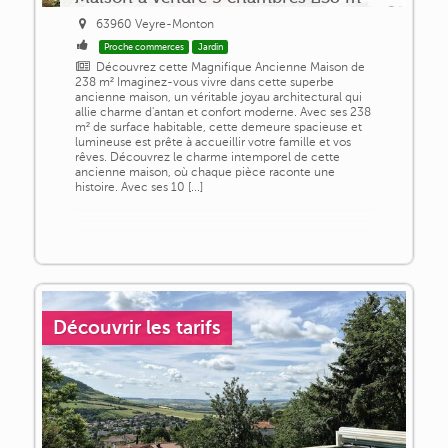
63960 Veyre-Monton
Proche commerces
Jardin
Découvrez cette Magnifique Ancienne Maison de
238 m² Imaginez-vous vivre dans cette superbe
ancienne maison, un véritable joyau architectural qui
allie charme d'antan et confort moderne. Avec ses 238
m² de surface habitable, cette demeure spacieuse et
lumineuse est prête à accueillir votre famille et vos
rêves. Découvrez le charme intemporel de cette
ancienne maison, où chaque pièce raconte une
histoire. Avec ses 10 [...]
Découvrir les tarifs