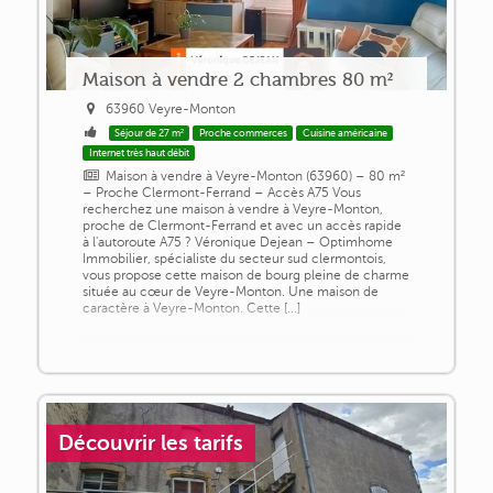
Maison à vendre 2 chambres 80 m²
63960 Veyre-Monton
Séjour de 27 m²
Proche commerces
Cuisine américaine
Internet très haut débit
Maison à vendre à Veyre-Monton (63960) – 80 m²
– Proche Clermont-Ferrand – Accès A75 Vous
recherchez une maison à vendre à Veyre-Monton,
proche de Clermont-Ferrand et avec un accès rapide
à l'autoroute A75 ? Véronique Dejean – Optimhome
Immobilier, spécialiste du secteur sud clermontois,
vous propose cette maison de bourg pleine de charme
située au cœur de Veyre-Monton. Une maison de
caractère à Veyre-Monton. Cette [...]
Découvrir les tarifs