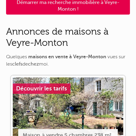
Démarrer ma recherche immobilière à Veyre-
Monton !
Annonces de maisons à
Veyre-Monton
Quelques
maisons en vente à Veyre-Monton
vues sur
les
clefs
de
chez
moi
.
Découvrir les tarifs
Maison à vendre 5 chambres 238 m²