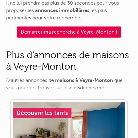
Il ne lui prendra pas plus de 30 secondes pour vous
proposer les
annonces immobilières
les plus
pertinentes pour votre recherche.
Démarrer ma recherche à Veyre-Monton !
Plus d'annonces de maisons
à Veyre-Monton
D'autres annonces de
maisons à Veyre-Monton
que
vous pourriez trouver sur
les
clefs
de
chez
moi
.
Découvrir les tarifs