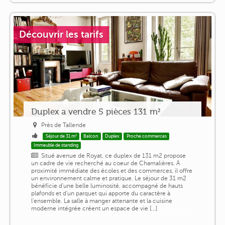
Découvrir les tarifs
Duplex a vendre 5 pièces 131 m²
Près de Tallende
Séjour de 31 m²
Balcon
Duplex
Proche commerces
Immeuble de standing
Situé avenue de Royat, ce duplex de 131 m2 propose
un cadre de vie recherché au coeur de Chamalières. À
proximité immédiate des écoles et des commerces, il offre
un environnement calme et pratique. Le séjour de 31 m2
bénéficie d'une belle luminosité, accompagné de hauts
plafonds et d'un parquet qui apporte du caractère à
l'ensemble. La salle à manger attenante et la cuisine
moderne intégrée créent un espace de vie [...]