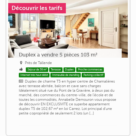
Découvrir les tarifs
Duplex a vendre 5 pièces 103 m²
Près de Tallende
Séjour de 36 m²
Terrasse
Duplex
Proche commerces
Internet très haut débit
Immeuble de standing
Parking collectif
Duplex de charme T5 en hyper centre de Chamalières
avec terrasse abritée, balcon et cave sans charges
Idéalement situé rue du Pont de la Gravière, à deux pas du
marché, des commerces du centre-ville, de l'école et de
toutes les commodités, Annabelle Demouron vous propose
de découvrir EN EXCLUSIVITE ce superbe appartement
duplex T5 de 102,67 m² en loi Carrez. Lot principal d'une
petite copropriété de seulement 2 lots (un [...]