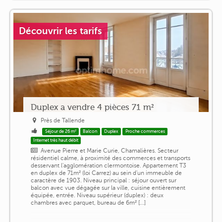
Découvrir les tarifs
Duplex a vendre 4 pièces 71 m²
Près de Tallende
Séjour de 26 m²
Balcon
Duplex
Proche commerces
Internet très haut débit
Avenue Pierre et Marie Curie, Chamalières. Secteur
résidentiel calme, à proximité des commerces et transports
desservant l'agglomération clermontoise. Appartement T3
en duplex de 71m² (loi Carrez) au sein d'un immeuble de
caractère de 1903. Niveau principal : séjour ouvert sur
balcon avec vue dégagée sur la ville, cuisine entièrement
équipée, entrée. Niveau supérieur (duplex) : deux
chambres avec parquet, bureau de 6m² [...]