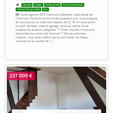
Terrasse
Duplex
Jardin privatif
Proche commerces
Internet très haut débit
Box
Votre agence ERA Clermont Lafayette, spécialiste de
Clermont-Ferrand centre et des quartiers sud, vous propose
en exclusivité ce charmant duplex de 51,70 m² avec jardin
privatif, terrasse, cave et garage, situé au calme d'une
impasse du quartier Lafayette. **Visite virtuelle immersive
disponible sur notre site Internet** Dès les premiers
instants, vous serez séduit par la luminosité, les beaux
volumes et le cachet de [...]
227 000 €