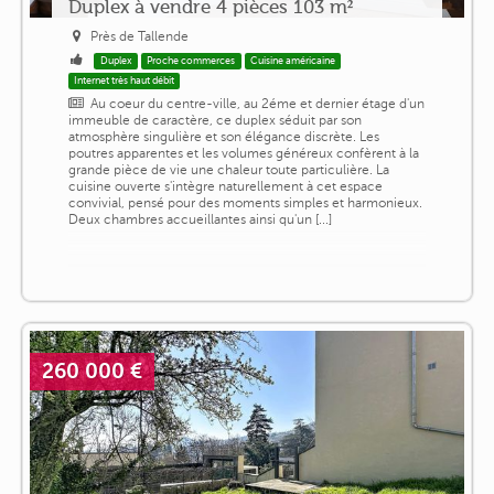
Duplex à vendre 4 pièces 103 m²
Près de Tallende
Duplex
Proche commerces
Cuisine américaine
Internet très haut débit
Au coeur du centre-ville, au 2éme et dernier étage d'un
immeuble de caractère, ce duplex séduit par son
atmosphère singulière et son élégance discrète. Les
poutres apparentes et les volumes généreux confèrent à la
grande pièce de vie une chaleur toute particulière. La
cuisine ouverte s'intègre naturellement à cet espace
convivial, pensé pour des moments simples et harmonieux.
Deux chambres accueillantes ainsi qu'un [...]
260 000 €