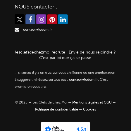
NOUS contacter :
contact@lcdcm.fr
clefs
chez
les
de
moi
recrute ! Envie de nous rejoindre ?
C'est par ici que ça se passe.
…
si jamais il y a un truc qui vous chiffonne ou une amélioration
à suggérer, n'hésitez surtout pas :
contact@lcdcm.fr
. C'est
promis, on vous lira.
© 2025 — Les Clefs de chez Moi —
Mentions légales et CGU
—
Politique de confidentialité
—
Cookies