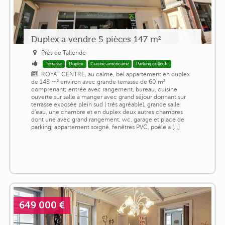
Duplex a vendre 5 pièces 147 m²
Près de Tallende
Terrasse
Duplex
Cuisine américaine
Parking collectif
ROYAT CENTRE, au calme, bel appartement en duplex
de 148 m² environ avec grande terrasse de 60 m²
comprenant; entrée avec rangement, bureau, cuisine
ouverte sur salle à manger avec grand séjour donnant sur
terrasse exposée plein sud ( trés agréable), grande salle
d'eau, une chambre et en duplex deux autres chambres
dont une avec grand rangement, wc. garage et place de
parking, appartement soigné, fenêtres PVC, poêle à [...]
649 000 €