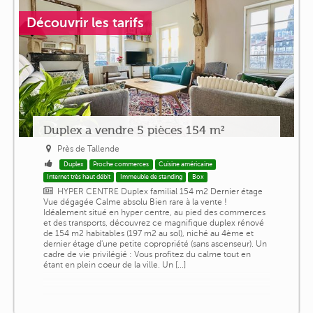
Découvrir les tarifs
Duplex a vendre 5 pièces 154 m²
Près de Tallende
Duplex
Proche commerces
Cuisine américaine
Internet très haut débit
Immeuble de standing
Box
HYPER CENTRE Duplex familial 154 m2 Dernier étage
Vue dégagée Calme absolu Bien rare à la vente !
Idéalement situé en hyper centre, au pied des commerces
et des transports, découvrez ce magnifique duplex rénové
de 154 m2 habitables (197 m2 au sol), niché au 4ème et
dernier étage d'une petite copropriété (sans ascenseur). Un
cadre de vie privilégié : Vous profitez du calme tout en
étant en plein coeur de la ville. Un [...]