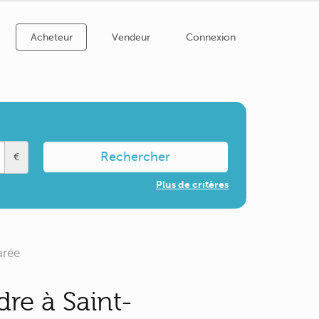
Acheteur
Vendeur
Connexion
Rechercher
€
Plus de critères
arée
re à Saint-