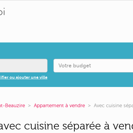
fier ou ajouter une ville
nt-Beauzire
Appartement à vendre
Avec cuisine sép
vec cuisine séparée à vend