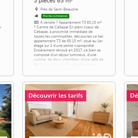
3 pièces 65 m²
Près de Saint-Beauzire
Proche commerces
À vendre ? Appartement T3 65,15 m²
à
? Centre de Cébazat En plein coeur de
Cébazat, à proximité immédiate de
e
toutes les commodités, découvrez ce bel
appartement T3 de 65,15 m², situé au 1er
étage sur 2 d'une petite copropriété.
Entièrement rénové en 2017, ce bien se
e
compose d'un séjour lumineux, d'une
cuisine, de deux chambres, d'une salle de
-
bains ainsi que de WC séparés. Vous
bénéficierez également d'une grande
cave [...]
Découvrir les tarifs
Dé