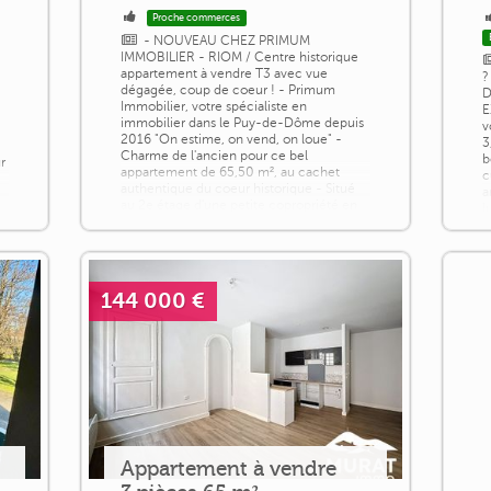
Proche commerces
- NOUVEAU CHEZ PRIMUM
IMMOBILIER - RIOM / Centre historique
appartement à vendre T3 avec vue
?
dégagée, coup de coeur ! - Primum
D
Immobilier, votre spécialiste en
E
immobilier dans le Puy-de-Dôme depuis
v
2016 "On estime, on vend, on loue" -
3
Charme de l'ancien pour ce bel
b
r
appartement de 65,50 m², au cachet
c
authentique du coeur historique - Situé
a
au 2e étage d'une petite copropriété en
l
plein centre-ville de Riom - Exposition
s
sud [...]
r
144 000 €
Appartement à vendre