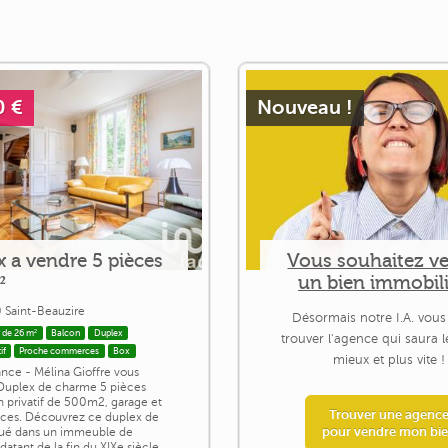
0 €
Nouveau !
 a vendre 5 pièces
Vous souhaitez v
²
un bien immobili
 Saint-Beauzire
Désormais notre I.A. vous
 de 26 m²
Balcon
Duplex
trouver l'agence qui saura 
if
Proche commerces
Box
mieux et plus vite !
ance - Mélina Gioffre vous
Duplex de charme 5 pièces
n privatif de 500m2, garage et
Trouver une agenc
ces. Découvrez ce duplex de
pour vendre mon bi
tué dans un immeuble de
datant de la fin du XIXe siècle.