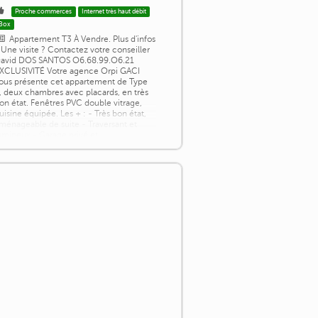
Proche commerces
Internet très haut débit
Box
Appartement T3 À Vendre. Plus d'infos
 Une visite ? Contactez votre conseiller
avid DOS SANTOS O6.68.99.O6.21
XCLUSIVITÉ Votre agence Orpi GACI
ous présente cet appartement de Type
, deux chambres avec placards, en très
on état. Fenêtres PVC double vitrage,
uisine équipée. Les + : - Très bon état,
ménageable de suite - Traversant et
umineux - Garage privé et
tationnement gratuit autour - Très bon
apport [...]