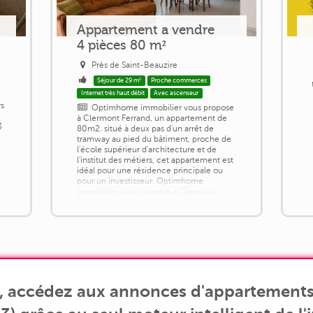
Appartement a vendre
4 pièces 80 m²
Près de Saint-Beauzire
Séjour de 29 m²
Proche commerces
Internet très haut débit
Avec ascenseur
rs
Optimhome immobilier vous propose
à Clermont Ferrand, un appartement de
3
80m2. situé à deux pas d'un arrêt de
tramway au pied du bâtiment, proche de
l'école supérieur d'architecture et de
C
l'institut des métiers, cet appartement est
idéal pour une résidence principale ou
pour un investisseur. Optimhome
immobilier vous propose à Clermont
Ferrand, un appartement de 80m2. situé
à deux pas d'un arrêt de tramway au pied
du [...]
s, accédez aux annonces d'appartements 