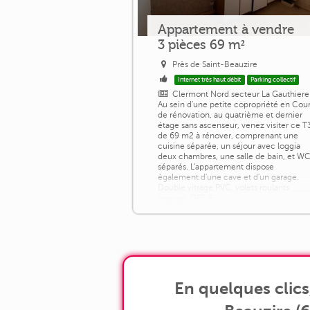
Appartement à vendre
3 pièces 69 m²
Près de Saint-Beauzire
Internet très haut débit
Parking collectif
Clermont Nord secteur La Gauthiere
Au sein d'une petite copropriété en Cou
de rénovation, au quatrième et dernier
étage sans ascenseur, venez visiter ce T
de 69 m2 à rénover, comprenant une
cuisine séparée, un séjour avec loggia
deux chambres, une salle de bain, et W
séparés. L'appartement dispose
également d'une cave et d'un garage.
Double vitrage PVC, volets roulants
manuel, DPE E
En quelques clic