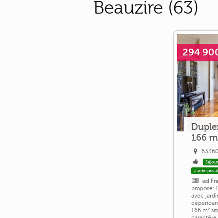
Beauzire (63)
294 90
Duplex
166 m
63360
Séjour
Jardin privat
iad Fr
propose: 
avec jardi
dépendan
166 m² si
caractère 