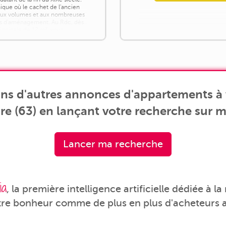
ique où le cachet de l'ancien
aux volumes et aux nombreuses
tés d'aménagement. Au Rdc, dès
rincipale de 12 m², vous
ux espaces de vie, tous
ant [...]
ns d'autres annonces d'appartements à 
re (63) en lançant votre recherche sur m
Lancer ma recherche
ia
, la première intelligence artificielle dédiée à l
tre bonheur comme de plus en plus d'acheteurs a