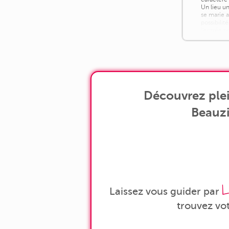
Un lieu un
se marie 
possibili
l'entrée p
accédez a
communiqu
Découvrez plei
Beauzi
L
Laissez vous guider par
trouvez vo