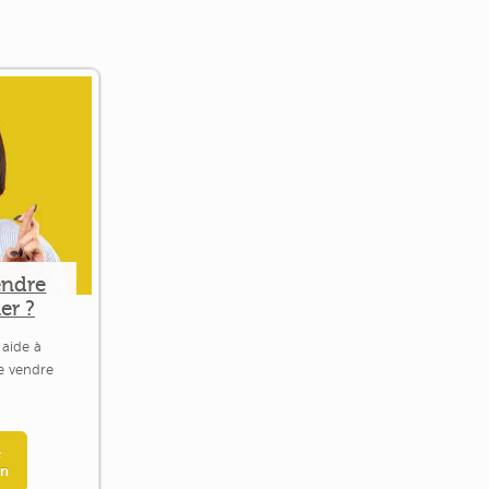
endre
er ?
 aide à
le vendre
e
en