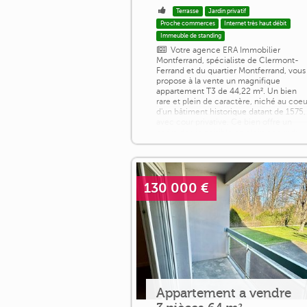
Terrasse
Jardin privatif
Proche commerces
Internet très haut débit
Immeuble de standing
Votre agence ERA Immobilier
Montferrand, spécialiste de Clermont-
Ferrand et du quartier Montferrand, vous
propose à la vente un magnifique
appartement T3 de 44,22 m². Un bien
rare et plein de caractère, niché au coeu
d'un bâtiment historique datant de 1575,
avec cour privative. Ce bien offre un
cadre de vie paisible en plein coeur du
quartier de Montferrand. Dès l'entrée,
vous serez séduit par une chaleureuse
pièce de [...]
130 000 €
Appartement a vendre