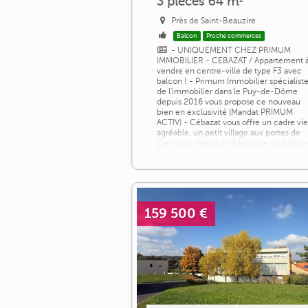
3 pièces 64 m²
Près de Saint-Beauzire
Balcon
Proche commerces
- UNIQUEMENT CHEZ PRIMUM
IMMOBILIER - CEBAZAT / Appartement 
vendre en centre-ville de type F3 avec
balcon ! - Primum Immobilier spécialist
de l'immobilier dans le Puy-de-Dôme
depuis 2016 vous propose ce nouveau
bien en exclusivité (Mandat PRIMUM
ACTIV) - Cébazat vous offre un cadre vi
agréable, un petit village aux portes de
Clermont-Ferrand en bordure du Bédat 
Bel environnement à proximité du parc
Pierre Montgroux [...]
159 500 €