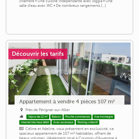
chambre • Une cuisine indépendante avec loggia • Une
salle d'eau avec WC • De nombreux rangements [...]
Découvrir les tarifs
Appartement à vendre 4 pièces 107 m²
Près de Pérignat-sur-Allier
Séjour de 22 m²
Balcon
Proche commerces
Vue montagne
Internet très haut débit
Avec ascenseur
Parking collectif
Céline et Adeline, vous présentent en exclusivité, ce
spacieux appartement de 107 m² habitables, offrant de
beaux volumes, idéalement situé à Cournon-d'Auvergne à