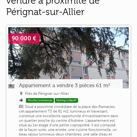
vendre à proximité de
Pérignat-sur-Allier
90 000 €
Appartement a vendre 3 pièces 61 m²
Près de Pérignat-sur-Allier
Proche commerces
Parking collectif
Situé à proximité immédiate de la place des Ramacles,
cet appartement T3 de 61 m2, lumineux et traversant,
constitue une excellente opportunité d'investissement dans
un quartier proche du centre d'Aubière. L'appartement est
situé au 1er étage d'une petite copropriété. Il est composé
de la façon suite, une entrée, une cuisine fonctionnelle, un
beau séjour lumineux deux chambres, une salle d'eau et