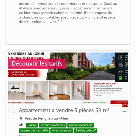
proximité immédiate des commerces et transports. Situé au
4ᵉ étage avec ascenseur (un seul appartement par palier),
ce bien vous garantit calme et intimité. Il se compose de : -
3 chambres confortables avec placards, - Un grand espace
de vie lumineux, - Une [...]
Découvrir les tarifs
Appartement a vendre 3 pièces 59 m²
Près de Pérignat-sur-Allier
Balcon
Proche commerces
Cuisine américaine
Internet très haut débit
Avec ascenseur
Parking collectif