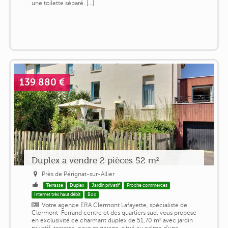
une toilette séparé. [...]
139 880 €
Duplex a vendre 2 pièces 52 m²
Près de Pérignat-sur-Allier
Terrasse
Duplex
Jardin privatif
Proche commerces
Internet très haut débit
Box
Votre agence ERA Clermont Lafayette, spécialiste de
Clermont-Ferrand centre et des quartiers sud, vous propose
en exclusivité ce charmant duplex de 51,70 m² avec jardin