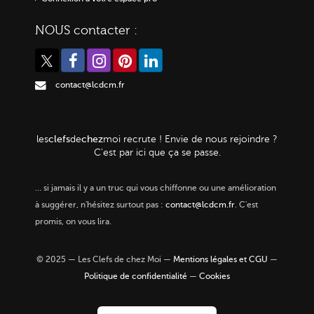
NOUS contacter :
contact@lcdcm.fr
clefs
chez
les
de
moi
recrute ! Envie de nous rejoindre ?
C'est par ici que ça se passe.
…
si jamais il y a un truc qui vous chiffonne ou une amélioration
à suggérer, n'hésitez surtout pas :
contact@lcdcm.fr
. C'est
promis, on vous lira.
© 2025 — Les Clefs de chez Moi —
Mentions légales et CGU
—
Politique de confidentialité
—
Cookies