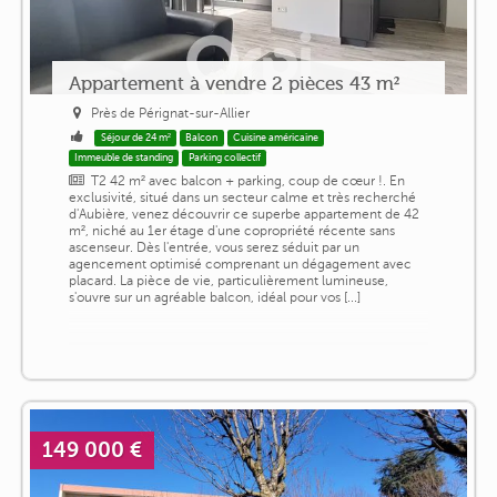
Appartement à vendre 2 pièces 43 m²
Près de Pérignat-sur-Allier
Séjour de 24 m²
Balcon
Cuisine américaine
Immeuble de standing
Parking collectif
T2 42 m² avec balcon + parking, coup de cœur !. En
exclusivité, situé dans un secteur calme et très recherché
d'Aubière, venez découvrir ce superbe appartement de 42
m², niché au 1er étage d'une copropriété récente sans
ascenseur. Dès l'entrée, vous serez séduit par un
agencement optimisé comprenant un dégagement avec
placard. La pièce de vie, particulièrement lumineuse,
s'ouvre sur un agréable balcon, idéal pour vos [...]
149 000 €