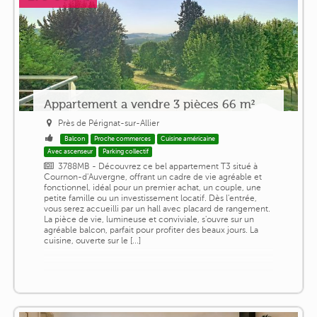
Appartement a vendre 3 pièces 66 m²
Près de Pérignat-sur-Allier
Balcon
Proche commerces
Cuisine américaine
Avec ascenseur
Parking collectif
3788MB - Découvrez ce bel appartement T3 situé à
Cournon-d'Auvergne, offrant un cadre de vie agréable et
fonctionnel, idéal pour un premier achat, un couple, une
petite famille ou un investissement locatif. Dès l'entrée,
vous serez accueilli par un hall avec placard de rangement.
La pièce de vie, lumineuse et conviviale, s'ouvre sur un
agréable balcon, parfait pour profiter des beaux jours. La
cuisine, ouverte sur le [...]