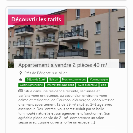
Découvrir les tarifs
Appartement a vendre 2 pièces 40 m²
Près de Pérignat-sur-Allier
Séjour de 21 m²
Balcon
Proche commerces
Vue montagne
Cuisine américaine
Internet très haut débit
Avec ascenseur
Box
Situé dans une résidence récente, sécurisée et
parfaitement entretenue, au cœur d'un environnement
calme et résidentiel de Cournon-d'Auvergne, découvrez ce
charmant appartement T2 de 39 m² situé au 2ᵉ étage avec
ascenseur. Dès l'entrée, vous serez séduit par sa belle
luminosité naturelle et son agencement fonctionnel. Son
agréable pièce de vie de 21 m², comprenant un salon
séjour avec cuisine ouverte, offre un espace [...]