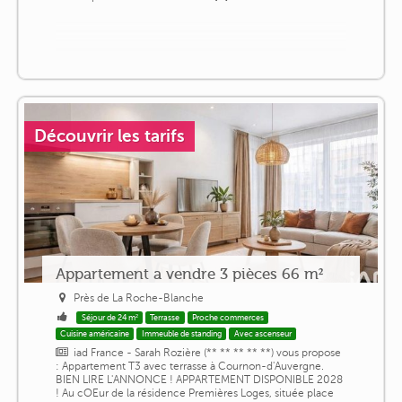
Découvrir les tarifs
Appartement a vendre 3 pièces 66 m²
Près de La Roche-Blanche
Séjour de 24 m²
Terrasse
Proche commerces
Cuisine américaine
Immeuble de standing
Avec ascenseur
iad France - Sarah Rozière (** ** ** ** **) vous propose
: Appartement T3 avec terrasse à Cournon-d'Auvergne.
BIEN LIRE L'ANNONCE ! APPARTEMENT DISPONIBLE 2028
! Au cOEur de la résidence Premières Loges, située place