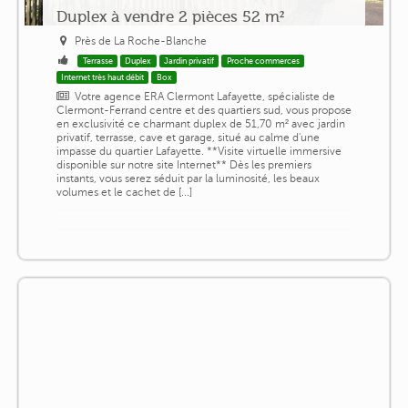
Duplex à vendre 2 pièces 52 m²
Près de La Roche-Blanche
Terrasse
Duplex
Jardin privatif
Proche commerces
Internet très haut débit
Box
Votre agence ERA Clermont Lafayette, spécialiste de
Clermont-Ferrand centre et des quartiers sud, vous propose
en exclusivité ce charmant duplex de 51,70 m² avec jardin
privatif, terrasse, cave et garage, situé au calme d'une
impasse du quartier Lafayette. **Visite virtuelle immersive
disponible sur notre site Internet** Dès les premiers
instants, vous serez séduit par la luminosité, les beaux
volumes et le cachet de [...]