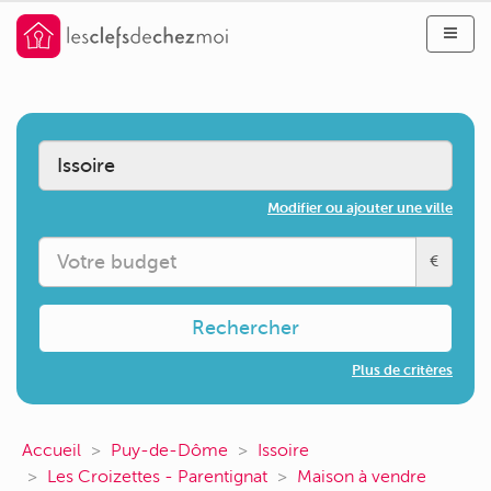
Modifier ou ajouter une ville
€
Rechercher
Plus de critères
Accueil
Puy-de-Dôme
Issoire
Les Croizettes - Parentignat
Maison à vendre