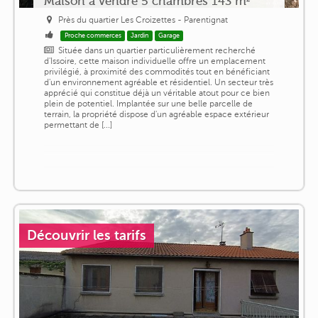
Maison a vendre 5 chambres 143 m²
Près du quartier Les Croizettes - Parentignat
Proche commerces
Jardin
Garage
Située dans un quartier particulièrement recherché
d'Issoire, cette maison individuelle offre un emplacement
privilégié, à proximité des commodités tout en bénéficiant
d'un environnement agréable et résidentiel. Un secteur très
apprécié qui constitue déjà un véritable atout pour ce bien
plein de potentiel. Implantée sur une belle parcelle de
terrain, la propriété dispose d'un agréable espace extérieur
permettant de [...]
Découvrir les tarifs