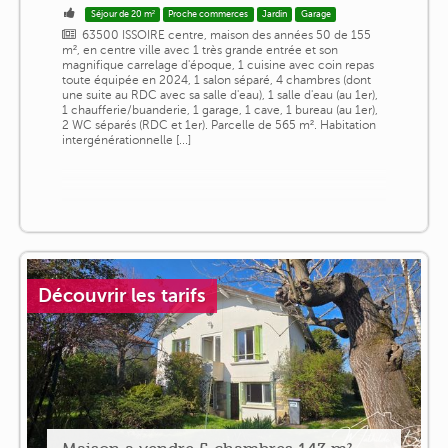
Séjour de 20 m²
Proche commerces
Jardin
Garage
63500 ISSOIRE centre, maison des années 50 de 155
m², en centre ville avec 1 très grande entrée et son
magnifique carrelage d'époque, 1 cuisine avec coin repas
toute équipée en 2024, 1 salon séparé, 4 chambres (dont
une suite au RDC avec sa salle d'eau), 1 salle d'eau (au 1er),
1 chaufferie/buanderie, 1 garage, 1 cave, 1 bureau (au 1er),
2 WC séparés (RDC et 1er). Parcelle de 565 m². Habitation
intergénérationnelle [...]
Découvrir les tarifs