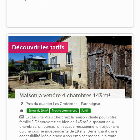
Découvrir les tarifs
Maison à vendre 4 chambres 143 m²
Près du quartier Les Croizettes - Parentignat
Séjour de 19 m²
Proche commerces
Jardin
Exclusivité Vous cherchez la maison idéale pour votre
famille ? Découverez ce bien de 143 m2 disposant de 4
chambres, un bureau, un espace mezzanine, un séjour ainsi
qu'une cuisine indépendante de 19 m2. Bénéficiant d'une
accessibilité idéale grace à son emplacement sur la route