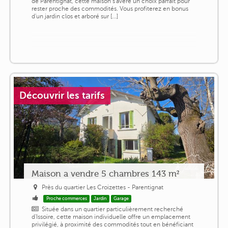
de Parentignat, cette maison s'avère un choix parfait pour
rester proche des commodités. Vous profiterez en bonus
d'un jardin clos et arboré sur [...]
Découvrir les tarifs
Maison a vendre 5 chambres 143 m²
Près du quartier Les Croizettes - Parentignat
Proche commerces
Jardin
Garage
Située dans un quartier particulièrement recherché
d'Issoire, cette maison individuelle offre un emplacement
privilégié, à proximité des commodités tout en bénéficiant