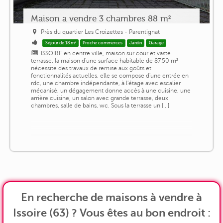
Maison a vendre 3 chambres 88 m²
Près du quartier Les Croizettes - Parentignat
Séjour de 18 m²
Proche commerces
Jardin
Garage
ISSOIRE en centre ville, maison sur cour et vaste
terrasse, la maison d'une surface habitable de 87.50 m²
nécessite des travaux de remise aux goûts et
fonctionnalités actuelles, elle se compose d'une entrée en
rdc, une chambre indépendante, à l'étage avec escalier
mécanisé, un dégagement donne accès à une cuisine, une
arrière cuisine, un salon avec grande terrasse, deux
chambres, salle de bains, wc. Sous la terrasse un [...]
En recherche de maisons à vendre à
Issoire (63) ? Vous êtes au bon endroit :