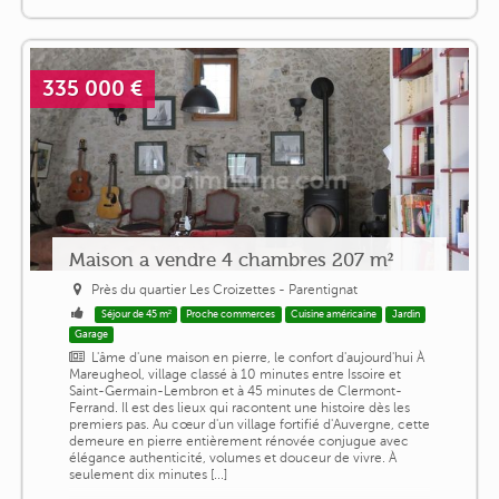
335 000 €
Maison a vendre 4 chambres 207 m²
Près du quartier Les Croizettes - Parentignat
Séjour de 45 m²
Proche commerces
Cuisine américaine
Jardin
Garage
L'âme d'une maison en pierre, le confort d'aujourd'hui À
Mareugheol, village classé à 10 minutes entre Issoire et
Saint-Germain-Lembron et à 45 minutes de Clermont-
Ferrand. Il est des lieux qui racontent une histoire dès les
premiers pas. Au cœur d'un village fortifié d'Auvergne, cette
demeure en pierre entièrement rénovée conjugue avec
élégance authenticité, volumes et douceur de vivre. À
seulement dix minutes [...]