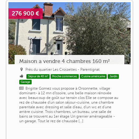
276 900 €
Maison a vendre 4 chambres 160 m²
Près du quartier Les Croizettes - Parentignat
Séjour de 40 m²
Proche commerces
Cuisine américaine
Jardin
Garage
Brigitte Gomez vous propose à Orsonnette, village
dominant- à 12 mn d'Issoire, une belle maison rénovée
avec beaucoup de goût sur terrain clos Elle se compose au
rez de chaussée d'un salon séjour-cuisine, une chambre
parentale avec dressing et salle d'eau, d'un wc et d'une
arrière cuisine. Trois chambres, un bureau, une salle de
bains se trouvent au 1er étage Un grenier aménageable -
un garage. Tout le rez de chaussée [...]