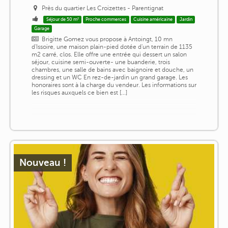
Près du quartier Les Croizettes - Parentignat
Séjour de 50 m²
Proche commerces
Cuisine américaine
Jardin
Garage
Brigitte Gomez vous propose à Antoingt, 10 mn
d'Issoire, une maison plain-pied dotée d'un terrain de 1135
m2 carré, clos. Elle offre une entrée qui dessert un salon
séjour, cuisine semi-ouverte- une buanderie, trois
chambres, une salle de bains avec baignoire et douche, un
dressing et un WC En rez-de-jardin un grand garage. Les
honoraires sont à la charge du vendeur. Les informations sur
les risques auxquels ce bien est [...]
Nouveau !