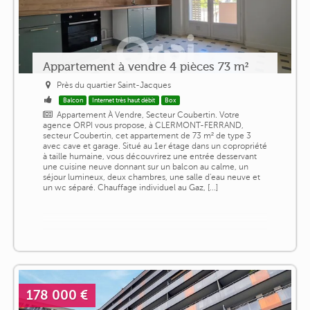
Appartement à vendre 4 pièces 73 m²
Près du quartier Saint-Jacques
Balcon
Internet très haut débit
Box
Appartement À Vendre, Secteur Coubertin. Votre
agence ORPI vous propose, à CLERMONT-FERRAND,
secteur Coubertin, cet appartement de 73 m² de type 3
avec cave et garage. Situé au 1er étage dans un copropriété
à taille humaine, vous découvrirez une entrée desservant
une cuisine neuve donnant sur un balcon au calme, un
séjour lumineux, deux chambres, une salle d'eau neuve et
un wc séparé. Chauffage individuel au Gaz, [...]
178 000 €