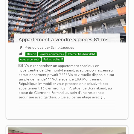
Appartement à vendre 3 pièces 81 m²
Près du quartier Saint-Jacques
Balcon
Proche commerces
Internet très haut débit
Avec ascenseur
Parking collectif
Vous recherchez un appartement spacieux en
hypercentre de Clermont-Ferrand, avec balcon, ascenseur
et stationnement privatif ? *** Visite virtuelle disponible sur
simple demande*** Votre agence ERA Montferrand
République Immobilier vous propose en exclusivité cet
appartement T3 d'environ 82 m², situé rue Bonnabaud, au
coeur de Clermont-Ferrand, au sein d'une résidence
sécurisée avec gardien. Situé au 6ème étage avec [...]