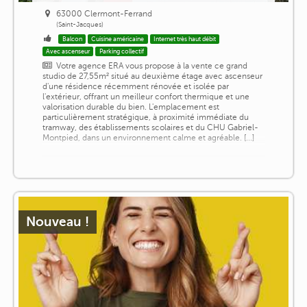
63000 Clermont-Ferrand
(Saint-Jacques)
Balcon
Cuisine américaine
Internet très haut débit
Avec ascenseur
Parking collectif
Votre agence ERA vous propose à la vente ce grand
studio de 27,55m² situé au deuxième étage avec ascenseur
d'une résidence récemment rénovée et isolée par
l'extérieur, offrant un meilleur confort thermique et une
valorisation durable du bien. L'emplacement est
particulièrement stratégique, à proximité immédiate du
tramway, des établissements scolaires et du CHU Gabriel-
Montpied, dans un environnement calme et agréable. [...]
Nouveau !