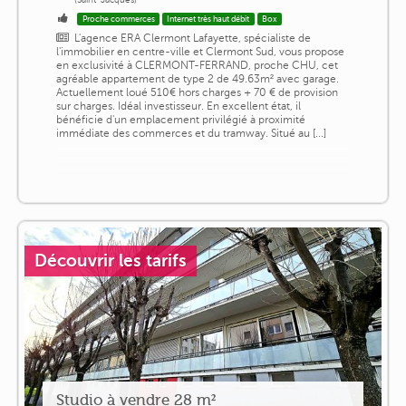
Proche commerces
Internet très haut débit
Box
L'agence ERA Clermont Lafayette, spécialiste de
l'immobilier en centre-ville et Clermont Sud, vous propose
en exclusivité à CLERMONT-FERRAND, proche CHU, cet
agréable appartement de type 2 de 49.63m² avec garage.
Actuellement loué 510€ hors charges + 70 € de provision
sur charges. Idéal investisseur. En excellent état, il
bénéficie d'un emplacement privilégié à proximité
immédiate des commerces et du tramway. Situé au [...]
Découvrir les tarifs
Studio à vendre 28 m²