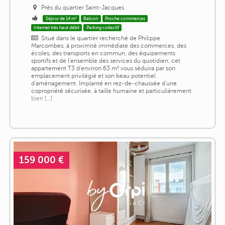
Près du quartier Saint-Jacques
Séjour de 14 m²
Balcon
Proche commerces
Internet très haut débit
Parking collectif
Situé dans le quartier recherché de Philippe
Marcombes, à proximité immédiate des commerces, des
écoles, des transports en commun, des équipements
sportifs et de l'ensemble des services du quotidien, cet
appartement T3 d'environ 63 m² vous séduira par son
emplacement privilégié et son beau potentiel
d'aménagement. Implanté en rez-de-chaussée d'une
copropriété sécurisée, à taille humaine et particulièrement
bien [...]
159 000 €