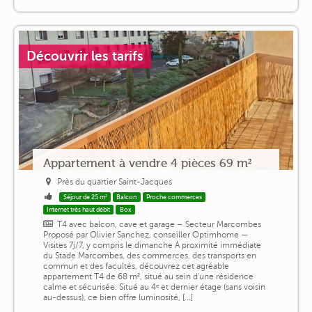
Découvrir les tarifs
Appartement à vendre 4 pièces 69 m²
Près du quartier Saint-Jacques
Séjour de 25 m²
Balcon
Proche commerces
Internet très haut débit
Box
T4 avec balcon, cave et garage – Secteur Marcombes
Proposé par Olivier Sanchez, conseiller Optimhome —
Visites 7j/7, y compris le dimanche À proximité immédiate
du Stade Marcombes, des commerces, des transports en
commun et des facultés, découvrez cet agréable
appartement T4 de 68 m², situé au sein d'une résidence
calme et sécurisée. Situé au 4ᵉ et dernier étage (sans voisin
au-dessus), ce bien offre luminosité, [...]