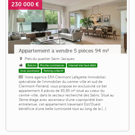
230 000 €
Appartement a vendre 5 pièces 94 m²
Près du quartier Saint-Jacques
Balcon
Proche commerces
Internet très haut débit
Avec ascenseur
Parking collectif
Votre agence ERA Clermont Lafayette Immobilier,
spécialiste de l'immobilier du centre-ville et sud de
Clermont-Ferrand, vous propose en exclusivité ce bel
appartement 4 pièces de 93,85 m² situé au coeur du
centre-ville, dans le secteur recherché des Salins. Situé au
3ème étage avec ascenseur d'une copropriété bien
entretenue, cet appartement traversant Est/Ouest
bénéficie d'une belle luminosité tout au long de la [...]