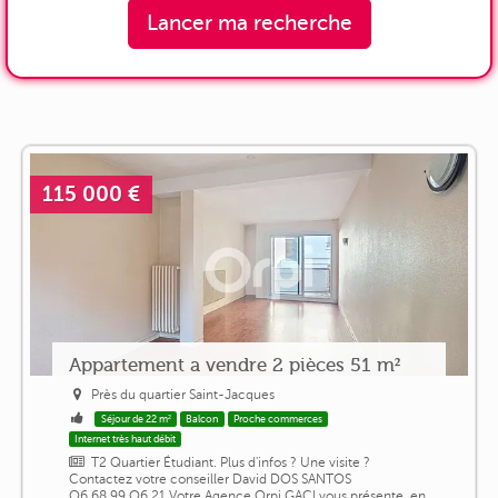
Lancer ma recherche
115 000 €
Appartement a vendre 2 pièces 51 m²
Près du quartier Saint-Jacques
Séjour de 22 m²
Balcon
Proche commerces
Internet très haut débit
T2 Quartier Étudiant. Plus d'infos ? Une visite ?
Contactez votre conseiller David DOS SANTOS
O6.68.99.O6.21 Votre Agence Orpi GACI vous présente, en