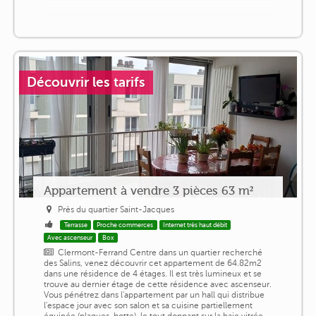
Découvrir les tarifs
Appartement à vendre 3 pièces 63 m²
Près du quartier Saint-Jacques
Terrasse
Proche commerces
Internet très haut débit
Avec ascenseur
Box
Clermont-Ferrand Centre dans un quartier recherché
des Salins, venez découvrir cet appartement de 64.82m2
dans une résidence de 4 étages. Il est très lumineux et se
trouve au dernier étage de cette résidence avec ascenseur.
Vous pénétrez dans l'appartement par un hall qui distribue
l'espace jour avec son salon et sa cuisine partiellement
équipée (plaques, hotte), le tout donnant sur la baie vitrée