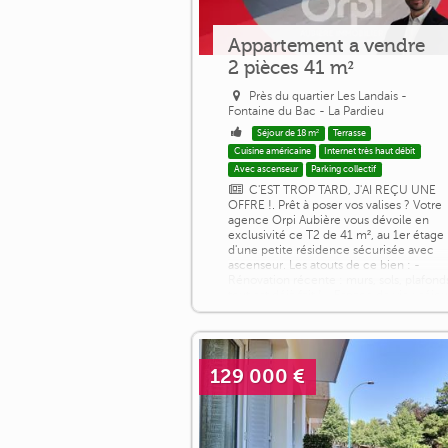
Appartement a vendre
2 pièces 41 m²
Près du quartier Les Landais -
Fontaine du Bac - La Pardieu
Séjour de 18 m²
Terrasse
Cuisine américaine
Internet très haut débit
Avec ascenseur
Parking collectif
C'EST TROP TARD, J'AI REÇU UNE
OFFRE !. Prêt à poser vos valises ? Votre
agence Orpi Aubière vous dévoile en
exclusivité ce T2 de 41 m², au 1er étage
d'une petite résidence sécurisée avec
ascenseur. Les atouts de ce bien : -
Rénovation récente : murs, sols, plafond
tout est déjà fait ! - Espace de vie : séjou
lumineux avec cuisine ouverte, avec
accès à la terrasse, idéal pour vos
moments de détente. - Confort : [...]
129 000 €