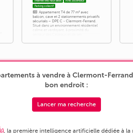
Internet très haut débit
Avec ascenseur
Parking collectif
Appartement T4 de 77 m² avec
balcon, cave et 2 stationnements privatifs
sécurisés – DPE C - Clermont-Ferrand.
Situé dans un environnement résidentiel
calme et verdoyant, à proximité du
ur
secteur des Cézeaux et de ses
nombreuses commodités, cet agréable
appartement T4 de 77 m² se trouve au 2ᵉ
étage d'une petite résidence bien
entretenue de 4 étages, sans ascenseur.
Rénové récemment avec goût,
l'appartement bénéficie de [...]
artements à vendre à Clermont-Ferrand 
bon endroit :
Lancer ma recherche
ia
, la première intelligence artificielle dédiée à l