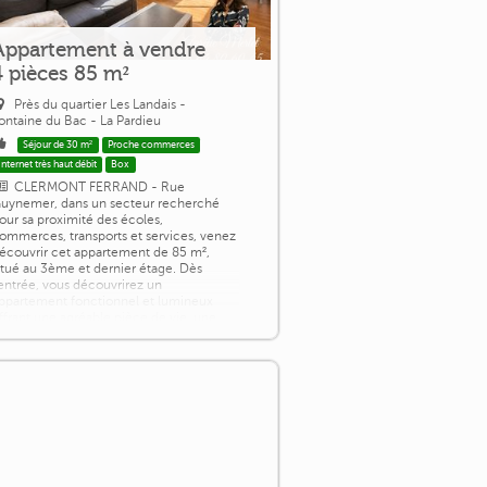
Appartement à vendre
4 pièces 85 m²
Près du quartier Les Landais -
ontaine du Bac - La Pardieu
Séjour de 30 m²
Proche commerces
Internet très haut débit
Box
CLERMONT FERRAND - Rue
uynemer, dans un secteur recherché
our sa proximité des écoles,
ommerces, transports et services, venez
écouvrir cet appartement de 85 m²,
itué au 3ème et dernier étage. Dès
'entrée, vous découvrirez un
ppartement fonctionnel et lumineux
ffrant une agréable pièce de vie, une
uisine aménagée et équipée, 3
hambres, un couloir disposant de
angements, une salle d'eau ainsi qu'un
C [...]