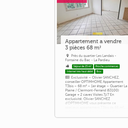
Appartement a vendre
3 pièces 68 m²
Près du quartier Les Landais -
Fontaine du Bac - La Pardieu
Séjour de 25 m²
Proche commerces
Internet très haut débit
Box
Exclusivité – Olivier SANCHEZ,
conseiller OPTIMHOME Appartement
T3bis – 68 m² – 1er étage – Quartier La
Plaine / Clermont-Ferrand (63100)
Garage + 2 caves Visites 7j/7 En
exclusivité, Olivier SANCHEZ
d'OPTIMHOME vous présente ce
spacieux appartement T3bis de 68 m²,
idéalement situé au 1er étage d'une
résidence calme et bien entretenue du
quartier de la plaine. Ce secteur
résidentiel est particulièrement appréci