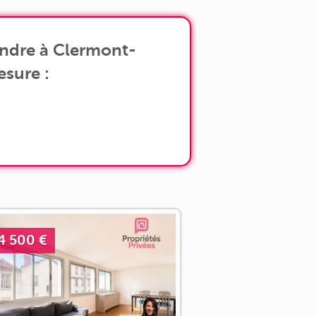
endre à Clermont-
esure :
4 500 €