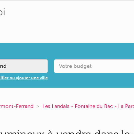
fier ou ajouter une ville
rmont-Ferrand
Les Landais - Fontaine du Bac - La Par