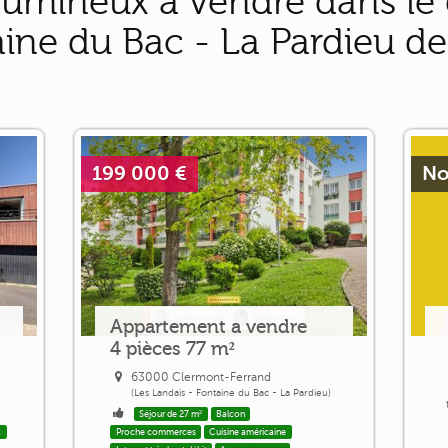
umineux à vendre dans le 
aine du Bac - La Pardieu d
199 000 €
No
Appartement a vendre
4 pièces 77 m²
63000 Clermont-Ferrand
)
(Les Landais - Fontaine du Bac - La Pardieu)
Séjour de 27 m²
Balcon
x
Proche commerces
Cuisine américaine