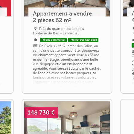
Appartement a vendre
2 pièces 62 m²
Près du quartier Les Landais -
Fontaine du Bac - La Pardieu
F
Proche commerces
Internet très haut débit
En Exclusivité Quartier des Salins, au
sein d'une petite copropriété, découvrez
ce charmant appartement situé au 3ème
G
et dernier étage, bénéficiant d'une belle
p
vue dégagée et d'un environnement
c
agréable. Vous serez séduits par le cachet
d
de l'ancien avec ses beaux parquets, sa
s
luminosité et ses volumes confortables.
l
L'appartement se compose d'un vaste
a
s,
séjour, d'une grande chambre, d'une
o
r
cuisine indépendante, ainsi que de [...]
c
c
r
W
148 730 €