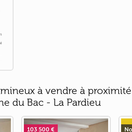
)
rs
sé
e
5
-
mineux à vendre à proximité 
ne du Bac - La Pardieu
103 500 €
No