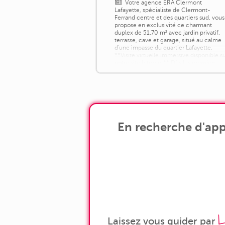
Votre agence ERA Clermont
Lafayette, spécialiste de Clermont-
Ferrand centre et des quartiers sud, vous
propose en exclusivité ce charmant
duplex de 51,70 m² avec jardin privatif,
terrasse, cave et garage, situé au calme
d'une impasse du quartier Lafayette.
**Visite virtuelle immersive disponible s
notre site Internet** Dès les premiers
instants, vous serez séduit par la
luminosité, les beaux volumes et le
cachet de [...]
En recherche d'app
L
Laissez vous guider par