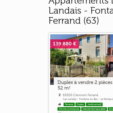
Appartements l
Landais - Font
Ferrand (63)
139 880 €
Duplex à vendre 2 pièces
52 m²
63000 Clermont-Ferrand
(Les Landais - Fontaine du Bac - La Pardieu
Terrasse
Duplex
Jardin privatif
Proche commerces
Internet très haut débit
Bo