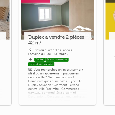
Duplex a vendre 2 pièces
42 m²
Près du quartier Les Landais -
Fontaine du Bac - La Pardieu
Duplex
Proche commerces
Internet très haut débit
Vous recherchez un investissement
idéal ou un appartement pratique en
centre-ville ? Ne cherchez plus !
Caractéristiques principales : Type : T2
Duplex Situation : Clermont-Ferrand,
centre-ville Proximité : Commerces,
tramway, commodités à proximité
Description : Cet appartement lumineux
se compose d'un hall d'entrée
accueillant, d'une cuisine équipée avec
plaque de cuisson et réfrigérateur, d'un
é
séjour confortable, [...]