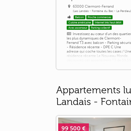
63000 Clermont-Ferrand
(Les Landais - Fontaine du Bac - La Pardieu
Balcon
Proche commerces
Cuisine américaine
Internet très haut débit
Avec ascenseur
Parking collectif
Investissez au cœur d'un des quartie
les plus dynamiques de Clermont-
Ferrand T3 avec balcon - Parking sécuri
- Résidence récente - DPE C Une
adresse qui coche toutes les cases / Un
résidence récente Le Nouveau Monde,
découvrez cet appartement T3 de 59,5
m² Loi Carrez, situé au 2ᵉ étage avec
ascenseur, bénéficiant d'un balcon et
d'une place de parking privative en sous
sol. Un appartement prêt à vivre [...]
Appartements lu
Landais - Fontai
99 500 €