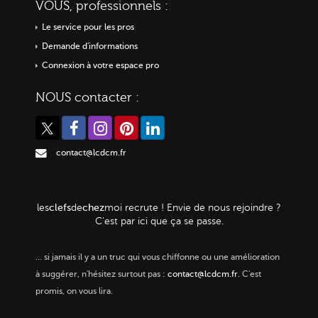
VOUS, professionnels :
Le service pour les pros
Demande d'informations
Connexion à votre espace pro
NOUS contacter :
contact@lcdcm.fr
clefs
chez
les
de
moi
recrute ! Envie de nous rejoindre ?
C'est par ici que ça se passe.
…
si jamais il y a un truc qui vous chiffonne ou une amélioration
à suggérer, n'hésitez surtout pas :
contact@lcdcm.fr
. C'est
promis, on vous lira.