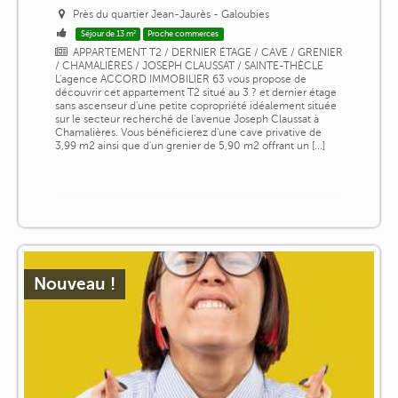
Près du quartier Jean-Jaurès - Galoubies
Séjour de 13 m²
Proche commerces
APPARTEMENT T2 / DERNIER ÉTAGE / CAVE / GRENIER
/ CHAMALIÈRES / JOSEPH CLAUSSAT / SAINTE-THÈCLE
L'agence ACCORD IMMOBILIER 63 vous propose de
découvrir cet appartement T2 situé au 3 ? et dernier étage
sans ascenseur d'une petite copropriété idéalement située
sur le secteur recherché de l'avenue Joseph Claussat à
Chamalières. Vous bénéficierez d'une cave privative de
3,99 m2 ainsi que d'un grenier de 5,90 m2 offrant un [...]
Nouveau !