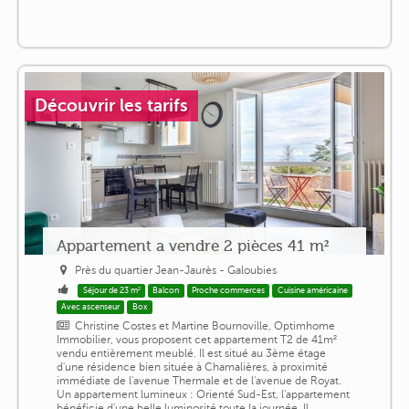
Découvrir les tarifs
Appartement a vendre 2 pièces 41 m²
Près du quartier Jean-Jaurès - Galoubies
Séjour de 23 m²
Balcon
Proche commerces
Cuisine américaine
Avec ascenseur
Box
Christine Costes et Martine Bournoville, Optimhome
Immobilier, vous proposent cet appartement T2 de 41m²
vendu entièrement meublé. Il est situé au 3ème étage
d'une résidence bien située à Chamalières, à proximité
immédiate de l'avenue Thermale et de l'avenue de Royat.
Un appartement lumineux : Orienté Sud-Est, l'appartement
bénéficie d'une belle luminosité toute la journée. Il