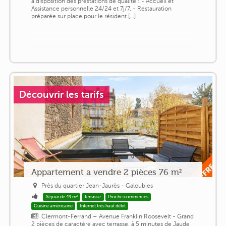
à disposition des prestations de qualité : - Accueil et
Assistance personnelle 24/24 et 7j/7. - Restauration
préparée sur place pour le résident [...]
Découvrir les tarifs
Appartement a vendre 2 pièces 76 m²
Près du quartier Jean-Jaurès - Galoubies
Séjour de 49 m²
Terrasse
Proche commerces
Cuisine américaine
Internet très haut débit
Clermont-Ferrand – Avenue Franklin Roosevelt - Grand
2 pièces de caractère avec terrasse, à 5 minutes de Jaude