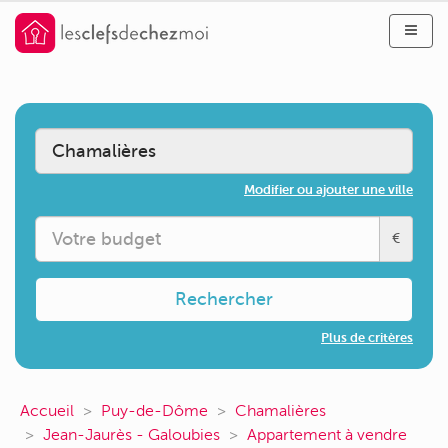
Modifier ou ajouter une ville
€
Rechercher
Plus de critères
Accueil
Puy-de-Dôme
Chamalières
Jean-Jaurès - Galoubies
Appartement à vendre