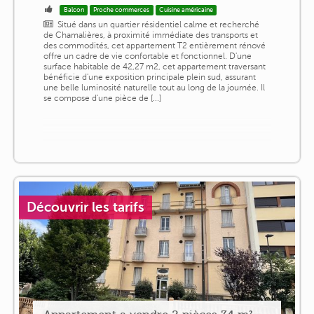
Balcon
Proche commerces
Cuisine américaine
Situé dans un quartier résidentiel calme et recherché
de Chamalières, à proximité immédiate des transports et
des commodités, cet appartement T2 entièrement rénové
offre un cadre de vie confortable et fonctionnel. D'une
surface habitable de 42,27 m2, cet appartement traversant
bénéficie d'une exposition principale plein sud, assurant
une belle luminosité naturelle tout au long de la journée. Il
se compose d'une pièce de [...]
Découvrir les tarifs