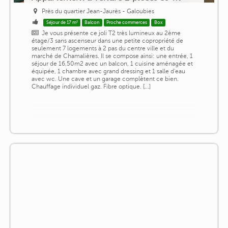
Près du quartier Jean-Jaurès - Galoubies
Séjour de 17 m²
Balcon
Proche commerces
Box
Je vous présente ce joli T2 très lumineux au 2ème
étage/3 sans ascenseur dans une petite copropriété de
seulement 7 logements à 2 pas du centre ville et du
marché de Chamalières. Il se compose ainsi: une entrée, 1
séjour de 16,50m2 avec un balcon, 1 cuisine aménagée et
équipée, 1 chambre avec grand dressing et 1 salle d'eau
avec wc. Une cave et un garage complètent ce bien.
Chauffage individuel gaz. Fibre optique. [...]