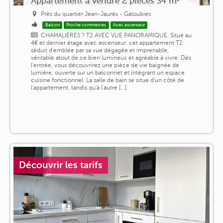
Appartement a vendre 2 pièces 34 m²
Près du quartier Jean-Jaurès - Galoubies
Balcon
Proche commerces
Avec ascenseur
CHAMALIÈRES ? T2 AVEC VUE PANORAMIQUE. Situé au
4€ et dernier étage avec ascenseur, cet appartement T2
séduit d'emblée par sa vue dégagée et imprenable,
véritable atout de ce bien lumineux et agréable à vivre. Dès
l'entrée, vous découvrirez une pièce de vie baignée de
lumière, ouverte sur un balconnet et intégrant un espace
cuisine fonctionnel. La salle de bain se situe d'un côté de
l'appartement, tandis qu'à l'autre [...]
Découvrir les tarifs