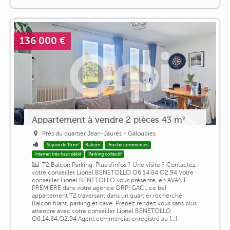
136 000 €
Appartement à vendre 2 pièces 43 m²
Près du quartier Jean-Jaurès - Galoubies
Séjour de 16 m²
Balcon
Proche commerces
Internet très haut débit
Parking collectif
T2 Balcon Parking. Plus d'infos ? Une visite ? Contactez
votre conseiller Lionel BENETOLLO O6.14.84.O2.94 Votre
conseiller Lionel BENETOLLO vous présente, en AVANT
PREMIÈRE dans votre agence ORPI GACI, ce bel
appartement T2 traversant dans un quartier recherché.
Balcon filant, parking et cave. Prenez rendez vous sans plus
attendre avec votre conseiller Lionel BENETOLLO
O6.14.84.O2.94 Agent commercial enregistré au [...]