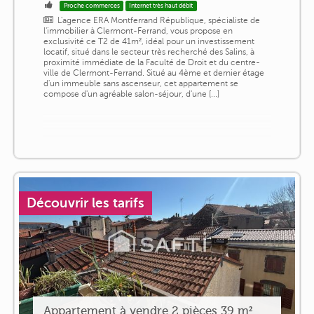
Proche commerces
Internet très haut débit
L'agence ERA Montferrand République, spécialiste de
l'immobilier à Clermont-Ferrand, vous propose en
exclusivité ce T2 de 41m², idéal pour un investissement
locatif, situé dans le secteur très recherché des Salins, à
proximité immédiate de la Faculté de Droit et du centre-
ville de Clermont-Ferrand. Situé au 4ème et dernier étage
d'un immeuble sans ascenseur, cet appartement se
compose d'un agréable salon-séjour, d'une [...]
Découvrir les tarifs
Appartement à vendre 2 pièces 39 m²