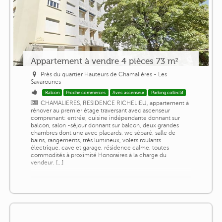
Appartement à vendre 4 pièces 73 m²
Près du quartier Hauteurs de Chamalières - Les
Savarounes
Balcon
Proche commerces
Avec ascenseur
Parking collectif
CHAMALIERES, RESIDENCE RICHELIEU, appartement à
rénover au premier étage traversant avec ascenseur
comprenant: entrée, cuisine indépendante donnant sur
balcon, salon -séjour donnant sur balcon, deux grandes
chambres dont une avec placards, wc séparé, salle de
bains, rangements, très lumineux, volets roulants
électrique, cave et garage, résidence calme, toutes
commodités à proximité Honoraires à la charge du
vendeur. [...]