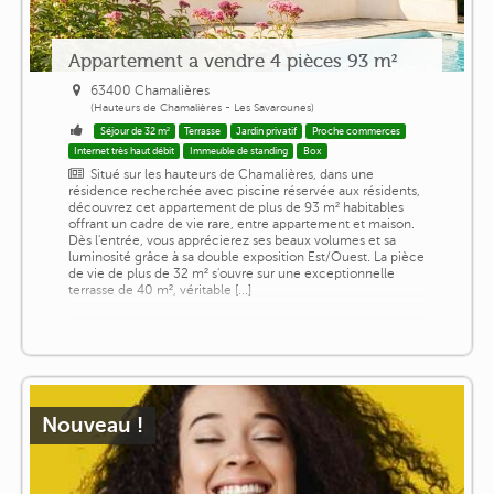
Appartement a vendre 4 pièces 93 m²
63400 Chamalières
(Hauteurs de Chamalières - Les Savarounes)
Séjour de 32 m²
Terrasse
Jardin privatif
Proche commerces
Internet très haut débit
Immeuble de standing
Box
Situé sur les hauteurs de Chamalières, dans une
résidence recherchée avec piscine réservée aux résidents,
découvrez cet appartement de plus de 93 m² habitables
offrant un cadre de vie rare, entre appartement et maison.
Dès l'entrée, vous apprécierez ses beaux volumes et sa
luminosité grâce à sa double exposition Est/Ouest. La pièce
de vie de plus de 32 m² s'ouvre sur une exceptionnelle
terrasse de 40 m², véritable [...]
Nouveau !