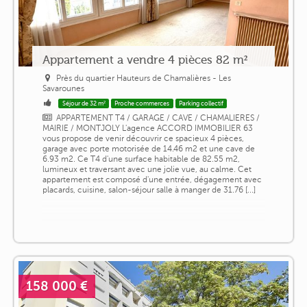
Appartement a vendre 4 pièces 82 m²
Près du quartier Hauteurs de Chamalières - Les
Savarounes
Séjour de 32 m²
Proche commerces
Parking collectif
APPARTEMENT T4 / GARAGE / CAVE / CHAMALIERES /
MAIRIE / MONTJOLY L'agence ACCORD IMMOBILIER 63
vous propose de venir découvrir ce spacieux 4 pièces,
garage avec porte motorisée de 14.46 m2 et une cave de
6.93 m2. Ce T4 d'une surface habitable de 82.55 m2,
lumineux et traversant avec une jolie vue, au calme. Cet
appartement est composé d'une entrée, dégagement avec
placards, cuisine, salon-séjour salle à manger de 31.76 [...]
158 000 €