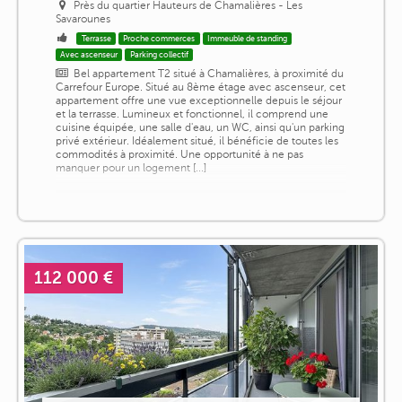
Près du quartier Hauteurs de Chamalières - Les
Savarounes
Terrasse
Proche commerces
Immeuble de standing
Avec ascenseur
Parking collectif
Bel appartement T2 situé à Chamalières, à proximité du
Carrefour Europe. Situé au 8ème étage avec ascenseur, cet
appartement offre une vue exceptionnelle depuis le séjour
et la terrasse. Lumineux et fonctionnel, il comprend une
cuisine équipée, une salle d'eau, un WC, ainsi qu'un parking
privé extérieur. Idéalement situé, il bénéficie de toutes les
commodités à proximité. Une opportunité à ne pas
manquer pour un logement [...]
112 000 €