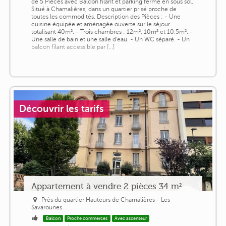
de 5 Pièces avec Balcon filant et parking fermé en sous sol.
Situé à Chamalières, dans un quartier prisé proche de
toutes les commodités. Description des Pièces : - Une
cuisine équipée et aménagée ouverte sur le séjour
totalisant 40m². - Trois chambres : 12m², 10m² et 10.5m². -
Une salle de bain et une salle d'eau. - Un WC séparé. - Un
balcon filant accessible par [...]
Découvrir les tarifs
Appartement à vendre 2 pièces 34 m²
Près du quartier Hauteurs de Chamalières - Les
Savarounes
Balcon
Proche commerces
Avec ascenseur