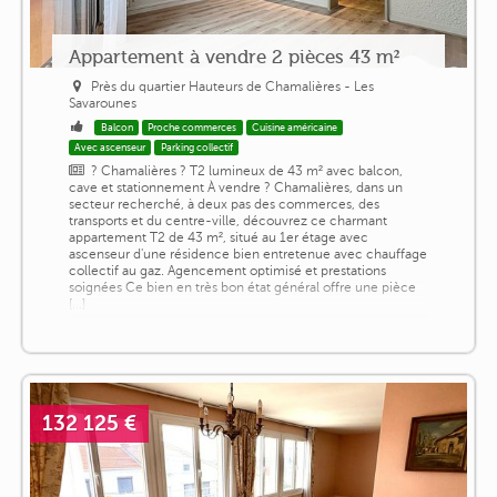
Appartement à vendre 2 pièces 43 m²
Près du quartier Hauteurs de Chamalières - Les
Savarounes
Balcon
Proche commerces
Cuisine américaine
Avec ascenseur
Parking collectif
? Chamalières ? T2 lumineux de 43 m² avec balcon,
cave et stationnement À vendre ? Chamalières, dans un
secteur recherché, à deux pas des commerces, des
transports et du centre-ville, découvrez ce charmant
appartement T2 de 43 m², situé au 1er étage avec
ascenseur d'une résidence bien entretenue avec chauffage
collectif au gaz. Agencement optimisé et prestations
soignées Ce bien en très bon état général offre une pièce
[...]
132 125 €