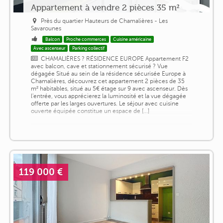
Appartement à vendre 2 pièces 35 m²
Près du quartier Hauteurs de Chamalières - Les
Savarounes
Balcon
Proche commerces
Cuisine américaine
Avec ascenseur
Parking collectif
CHAMALIÈRES ? RÉSIDENCE EUROPE Appartement F2
avec balcon, cave et stationnement sécurisé ? Vue
dégagée Situé au sein de la résidence sécurisée Europe à
Chamalières, découvrez cet appartement 2 pièces de 35
m² habitables, situé au 5€ étage sur 9 avec ascenseur. Dès
l'entrée, vous apprécierez la luminosité et la vue dégagée
offerte par les larges ouvertures. Le séjour avec cuisine
ouverte équipée constitue un espace de [...]
119 000 €