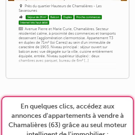
Près du quartier Hauteurs de Chamalières - Les
Savarounes
Séjour de 26 m²
Balcon
Duplex
Proche commerces
Internet très haut débit
Avenue Pierre et Marie Curie, Chamalières. Secteur
résidentiel calme, à proximité des commerces et transports
desservant l'agglomération clermontoise. Appartement T3
en duplex de 71m² (loi Carrez) au sein d'un immeuble de
caractère de 1903. Niveau principal : séjour ouvert sur
balcon avec vue dégagée sur la ville, cuisine entièrement
équipée, entrée. Niveau supérieur (duplex) : deux
chambres avec parquet, bureau de 6m² [...]
En quelques clics, accédez aux
annonces d'appartements à vendre à
Chamalières (63) grâce au seul moteur
intelligent de l'immobilier :