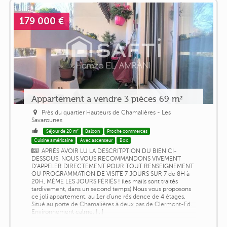
179 000 €
Appartement a vendre 3 pièces 69 m²
Près du quartier Hauteurs de Chamalières - Les
Savarounes
Séjour de 20 m²
Balcon
Proche commerces
Cuisine américaine
Avec ascenseur
Box
APRÈS AVOIR LU LA DESCRITPTION DU BIEN CI-
DESSOUS, NOUS VOUS RECOMMANDONS VIVEMENT
D'APPELER DIRECTEMENT POUR TOUT RENSEIGNEMENT
OU PROGRAMMATION DE VISITE 7 JOURS SUR 7 de 8H à
20H, MÊME LES JOURS FÉRIÉS ! (les mails sont traités
tardivement, dans un second temps) Nous vous proposons
ce joli appartement, au 1er d'une résidence de 4 étages.
Situé au porte de Chamalières à deux pas de Clermont-Fd.
Environnement calme, [...]