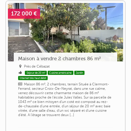
172 000 €
Maison à vendre 2 chambres 86 m²
Près de Cébazat
Séjour de 20 m²
Cuisine américaine
Jardin
Internet très haut débit
Maison 86 m², 2 chambres, terrain Située à Clermont-
Ferrand, secteur Croix-De-Neyrat, dans une rue calme,
venez découvrir cette charmante maison de 86 m²
habitables proche de l'école Jules Valles. Sur sa parcelle de
1043 m² ce bien mitoyen d'un coté est composé au rez-
de-chaussée d'une entrée, d'un séjour de 20 m² avec baie
vitrée, d'une salle d'eau, d'un wc séparé et d'une cuisine
d'été. A l'étage se trouvent deux [...]