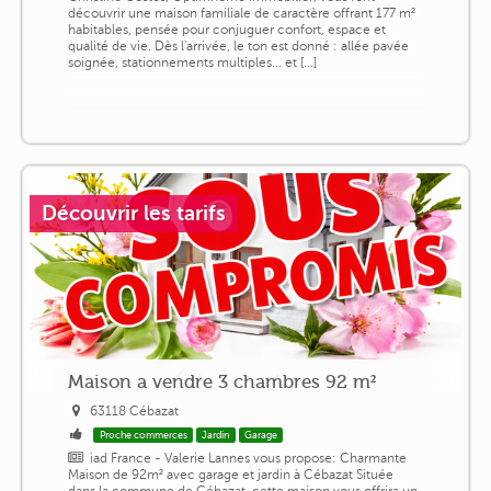
découvrir une maison familiale de caractère offrant 177 m²
habitables, pensée pour conjuguer confort, espace et
qualité de vie. Dès l'arrivée, le ton est donné : allée pavée
soignée, stationnements multiples... et [...]
Découvrir les tarifs
Maison a vendre 3 chambres 92 m²
63118 Cébazat
Proche commerces
Jardin
Garage
iad France - Valerie Lannes vous propose: Charmante
Maison de 92m² avec garage et jardin à Cébazat Située
dans la commune de Cébazat, cette maison vous offrira un