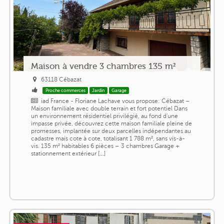
Maison à vendre 3 chambres 135 m²
63118 Cébazat
Proche commerces
Jardin
Garage
iad France - Floriane Lachave vous propose: Cébazat –
Maison familiale avec double terrain et fort potentiel Dans
un environnement résidentiel privilégié, au fond d'une
impasse privée, découvrez cette maison familiale pleine de
promesses, implantée sur deux parcelles indépendantes au
cadastre mais cote à cote, totalisant 1 788 m², sans vis-à-
vis. 135 m² habitables 6 pièces – 3 chambres Garage +
stationnement extérieur [...]