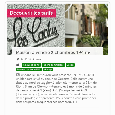
Découvrir les tarifs
Maison à vendre 3 chambres 194 m²
63118 Cébazat
Séjour de 43 m²
Proche commerces
Jardin
Internet très haut débit
Garage
Annabelle Demouron vous présente EN EXCLUSIVITE
un bien rare situé au cœur de Cébazat. Jolie commune
située au nord de l'agglomération clermontoise, à 9 km de
Riom, 8 km de Clermont-Ferrand et à moins de 5 minutes
des autoroutes A71 (Paris), A 75 (Montpellier) et A 89
(Bordeaux-Lyon), vous bénéficierez à Cébazat d'un cadre
de vie privilégié et préservé. Vous pourrez vous promener
dans ses parcs, fréquenter ses nombreux [...]