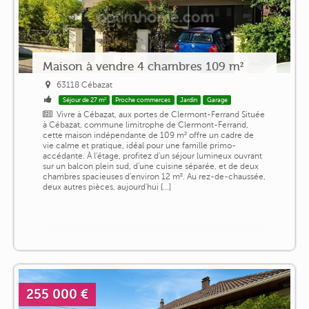
Maison à vendre 4 chambres 109 m²
63118 Cébazat
Séjour de 27 m²
Proche commerces
Jardin
Garage
Vivre à Cébazat, aux portes de Clermont-Ferrand Située
à Cébazat, commune limitrophe de Clermont-Ferrand,
cette maison indépendante de 109 m² offre un cadre de
vie calme et pratique, idéal pour une famille primo-
accédante. À l'étage, profitez d'un séjour lumineux ouvrant
sur un balcon plein sud, d'une cuisine séparée, et de deux
chambres spacieuses d'environ 12 m². Au rez-de-chaussée,
deux autres pièces, aujourd'hui [...]
255 000 €