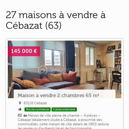
27 maisons à vendre à
Cébazat (63)
145 000 €
Maison à vendre 2 chambres 65 m²
63118 Cébazat
Proche commerces
Cuisine américaine
🏡 Maison de ville pleine de charme – 4 pièces –
Cébazat Idéalement située à Cébazat, à proximité des
commodités, cette maison de ville datant de 1900 séduira
les amateurs d'authenticité et de fonctionnalité.