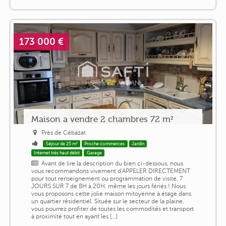
173 000 €
Maison a vendre 2 chambres 72 m²
Près de Cébazat
Séjour de 25 m²
Proche commerces
Jardin
Internet très haut débit
Garage
Avant de lire la description du bien ci-dessous, nous
vous recommandons vivement d'APPELER DIRECTEMENT
pour tout renseignement ou programmation de visite, 7
JOURS SUR 7 de 8H à 20H, même les jours fériés ! Nous
vous proposons cette jolie maison mitoyenne à étage dans
un quartier résidentiel. Située sur le secteur de la plaine,
vous pourrez profiter de toutes les commodités et transport
à proximité tout en ayant les [...]