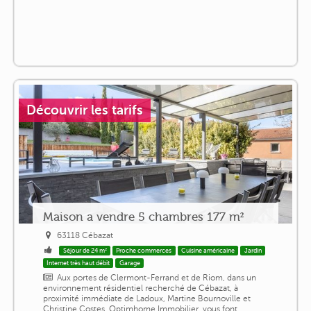
Découvrir les tarifs
Maison a vendre 5 chambres 177 m²
63118 Cébazat
Séjour de 24 m²
Proche commerces
Cuisine américaine
Jardin
Internet très haut débit
Garage
Aux portes de Clermont-Ferrand et de Riom, dans un
environnement résidentiel recherché de Cébazat, à
proximité immédiate de Ladoux, Martine Bournoville et
Christine Costes, Optimhome Immobilier, vous font