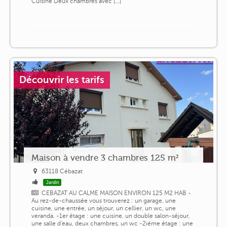
Cuisine Deux chambres avec [...]
Découvrir les tarifs
Maison à vendre 3 chambres 125 m²
63118 Cébazat
Jardin
CEBAZAT AU CALME MAISON ENVIRON 125 M2 HAB -
Au rez-de-chaussée vous trouverez : un garage, une
cuisine, une entrée, un séjour, un cellier, un wc, une
veranda. -1er étage : une cuisine, un double salon-séjour,
une salle d'eau, deux chambres, un wc -2iéme étage : une